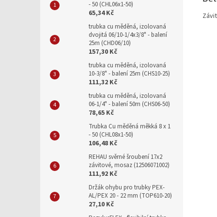
- 50 (CHL06x1-50)
65,34 Kč
Závi
trubka cu měděná, izolovaná
dvojitá 06/10-1/4x3/8" - balení
25m (CHD06/10)
157,30 Kč
trubka cu měděná, izolovaná
10-3/8" - balení 25m (CHS10-25)
111,32 Kč
trubka cu měděná, izolovaná
06-1/4" - balení 50m (CHS06-50)
78,65 Kč
Trubka Cu měděná měkká 8 x 1
- 50 (CHL08x1-50)
106,48 Kč
REHAU svěrné šroubení 17x2
závitové, mosaz (12506071002)
111,92 Kč
Držák ohybu pro trubky PEX-
AL/PEX 20 - 22 mm (TOP610-20)
27,10 Kč