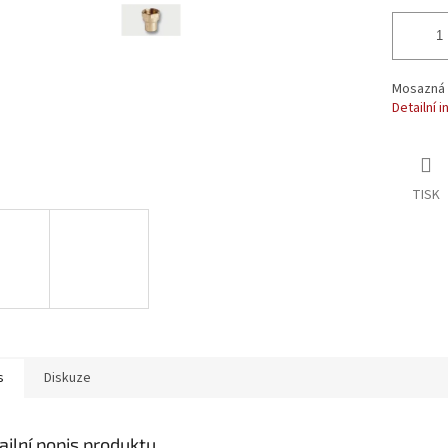
Mosazná 
Detailní 
TISK
s
Diskuze
ailní popis produktu