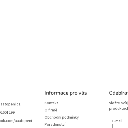
Informace pro vás
Odebíra
Kontakt
Vložte svů
aaatopeni.cz
produktech
O firmě
02601299
Obchodní podmínky
ook.com/aaatopeni
E-mail
Poradenství