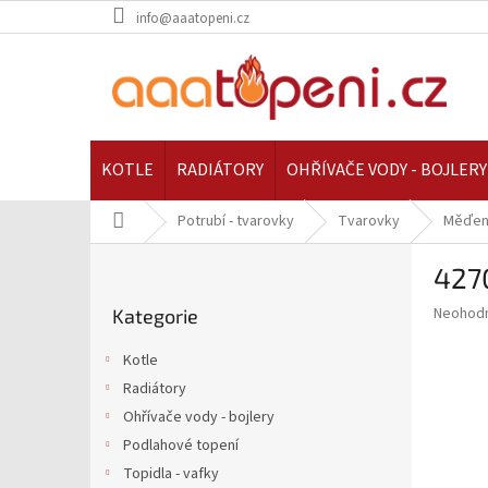
Přejít
info@aaatopeni.cz
na
obsah
KOTLE
RADIÁTORY
OHŘÍVAČE VODY - BOJLERY
Domů
Potrubí - tvarovky
Tvarovky
Měďen
P
4270
o
Přeskočit
s
Průměr
Neohod
Kategorie
kategorie
t
hodnoce
r
produkt
Kotle
a
je
Radiátory
0,0
n
z
Ohřívače vody - bojlery
n
5
í
Podlahové topení
hvězdič
p
Topidla - vafky