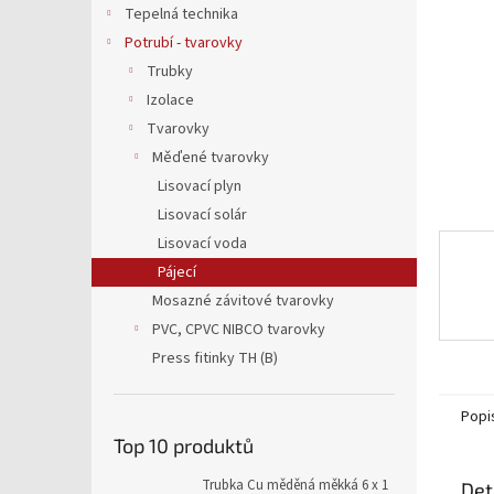
a
Tepelná technika
n
Potrubí - tvarovky
e
Trubky
l
Izolace
Tvarovky
Měďené tvarovky
Lisovací plyn
Lisovací solár
Lisovací voda
Pájecí
Mosazné závitové tvarovky
PVC, CPVC NIBCO tvarovky
Press fitinky TH (B)
Popi
Top 10 produktů
Trubka Cu měděná měkká 6 x 1
Det