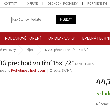
KONTAKT
O FIRMĚ
OBCHODNÍ PODMÍNKY
PORADENSTVÍ
HLEDAT
PODLAHOVÉ TOPENÍ
TOPIDLA - VAFKY
TEPELNÁ TECHN
é tvarovky
Pájecí
4270G přechod vnitřní 15x1/2"
G přechod vnitřní 15x1/2"
4270G-15X1/2
né
noceno
Podrobnosti hodnocení
Značka:
SANHA
ní
44,
u
Měrná
Skla
cena:
ek.
Můžeme d