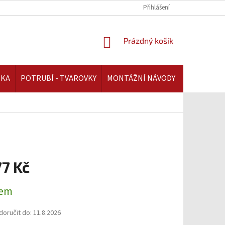
REKLAMAČNÍ ŘÁD | AAATOPENI.CZ
PLATBA A DOPRAVA | AAATOPENI.C
Přihlášení
NÁKUPNÍ
Prázdný košík
KOŠÍK
IKA
POTRUBÍ - TVAROVKY
MONTÁŽNÍ NÁVODY
77 Kč
dem
oručit do:
11.8.2026