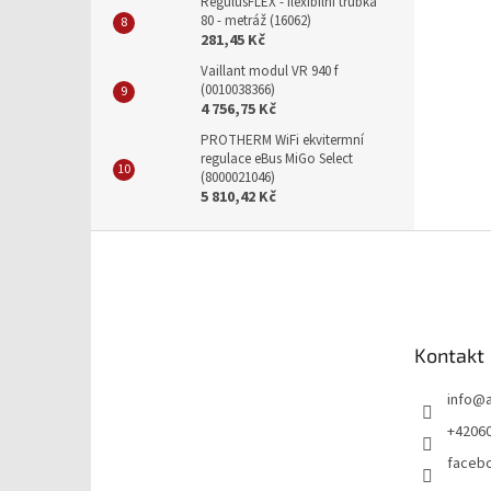
RegulusFLEX - flexibilní trubka
80 - metráž (16062)
281,45 Kč
Vaillant modul VR 940 f
(0010038366)
4 756,75 Kč
PROTHERM WiFi ekvitermní
regulace eBus MiGo Select
(8000021046)
5 810,42 Kč
Z
á
p
a
t
Kontakt
í
info
@
+4206
faceb