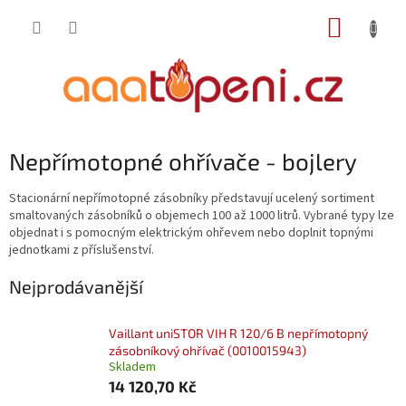
Přejít
NÁKUP
na
obsah
KOŠÍK
Nepřímotopné ohřívače - bojlery
Stacionární nepřímotopné zásobníky představují ucelený sortiment
smaltovaných zásobníků o objemech 100 až 1000 litrů. Vybrané typy lze
objednat i s pomocným elektrickým ohřevem nebo doplnit topnými
jednotkami z příslušenství.
Nejprodávanější
Vaillant uniSTOR VIH R 120/6 B nepřímotopný
zásobníkový ohřívač (0010015943)
Skladem
14 120,70 Kč