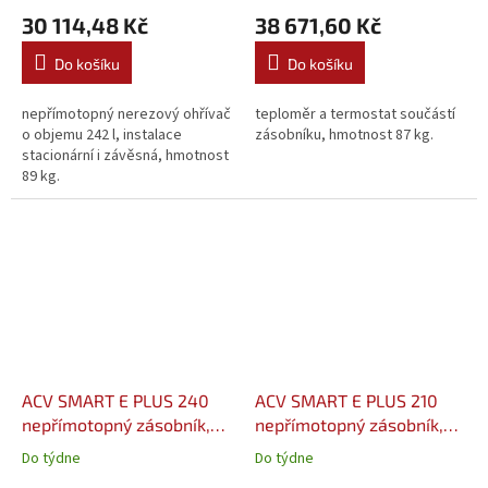
30 114,48 Kč
38 671,60 Kč
Do košíku
Do košíku
nepřímotopný nerezový ohřívač
teploměr a termostat součástí
o objemu 242 l, instalace
zásobníku, hmotnost 87 kg.
stacionární i závěsná, hmotnost
89 kg.
ACV SMART E PLUS 240
ACV SMART E PLUS 210
nepřímotopný zásobník,
nepřímotopný zásobník,
tank in tank (06627401)
tank in tank, stacionární
Do týdne
Do týdne