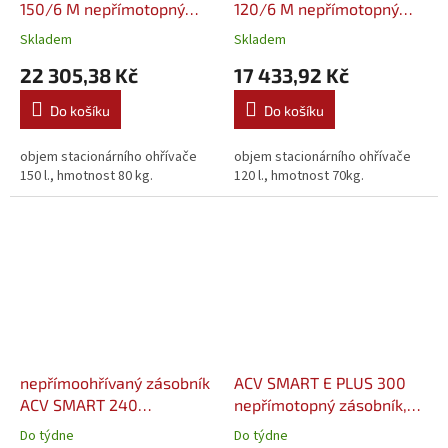
150/6 M nepřímotopný
120/6 M nepřímotopný
zásobníkový ohřívač
zásobníkový ohřívač
Skladem
Skladem
(0010015941)
(0010015940)
22 305,38 Kč
17 433,92 Kč
Do košíku
Do košíku
objem stacionárního ohřívače
objem stacionárního ohřívače
150 l., hmotnost 80 kg.
120 l., hmotnost 70kg.
nepřímoohřívaný zásobník
ACV SMART E PLUS 300
ACV SMART 240
nepřímotopný zásobník,
(06602801)
tank in tank (06627501)
Do týdne
Do týdne