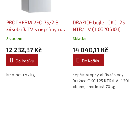
PROTHERM VEQ 75/2 B
DRAŽICE bojler OKC 125
zásobník TV s nepřímým
NTR/HV (1103706101)
ohřevem (0010025315)
Skladem
Skladem
12 232,37 Kč
14 040,11 Kč
Do košíku
Do košíku
hmotnost 52 kg.
nepřímotopný ohřívač vody
Dražice OKC 125 NTR/HV - 120 l.
objem, hmotnost 70 kg