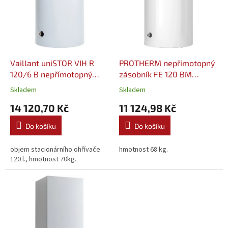
d
i
u
s
k
p
t
r
ů
o
d
Vaillant uniSTOR VIH R
PROTHERM nepřímotopný
u
120/6 B nepřímotopný
zásobník FE 120 BM
k
zásobníkový ohřívač
(0010015956)
Skladem
Skladem
t
(0010015943)
14 120,70 Kč
11 124,98 Kč
ů
Do košíku
Do košíku
objem stacionárního ohřívače
hmotnost 68 kg.
120 l., hmotnost 70kg.