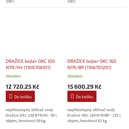
200 l.
200 l.
DRAŽICE bojler OKC 100
DRAŽICE bojler OKC 160
NTR/HV (1108706101)
NTR/BP (1106701201)
Skladem
Skladem
12 720,25 Kč
15 600,29 Kč
Do košíku
Do košíku
nepřímotopný ohřívač vody
nepřímotopný ohřívač vody
Dražice OKC 100 NTR/HV - 95 l.
Dražice OKC 160 NTR/BP - 155 l.
objem, hmotnost 56 kg
objem, hmotnost 82 kg