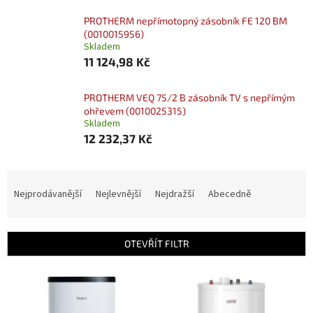
PROTHERM nepřímotopný zásobník FE 120 BM
(0010015956)
Skladem
11 124,98 Kč
PROTHERM VEQ 75/2 B zásobník TV s nepřímým
ohřevem (0010025315)
Skladem
12 232,37 Kč
Ř
a
Nejprodávanější
Nejlevnější
Nejdražší
Abecedně
z
e
n
OTEVŘÍT FILTR
í
p
V
r
ý
o
p