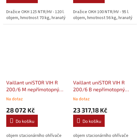
Dražice OKH 125 NTR/HV - 120 l.
Dražice OKH 100 NTR/HV - 95 l.
objem, hmotnost 70 kg, hranatý
objem, hmotnost 56 kg, hranatý
Vaillant uniSTOR VIH R
Vaillant uniSTOR VIH R
200/6 M nepřímotopný
200/6 B nepřímotopný
zásobníkový ohřívač
zásobníkový ohřívač
Na dotaz
Na dotaz
(0010015942)
(0010015945)
28 072 Kč
23 317,18 Kč
Do košíku
Do košíku
objem stacionárního ohřívače
objem stacionárního ohřívače