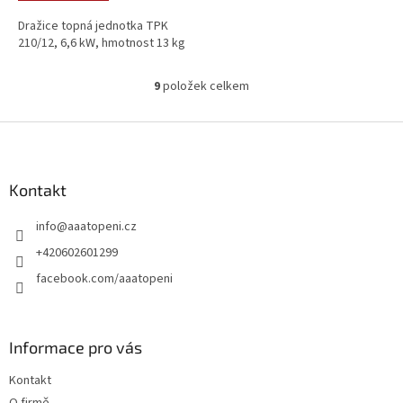
Dražice topná jednotka TPK
210/12, 6,6 kW, hmotnost 13 kg
9
položek celkem
O
v
l
Z
á
á
d
p
a
a
Kontakt
c
t
í
info
@
aaatopeni.cz
í
p
r
+420602601299
v
facebook.com/aaatopeni
k
y
v
ý
Informace pro vás
p
i
Kontakt
s
u
O firmě