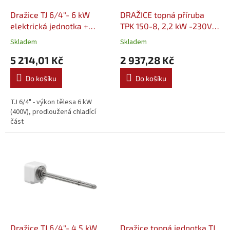
o
d
Dražice TJ 6/4''- 6 kW
DRAŽICE topná příruba
u
elektrická jednotka +
TPK 150-8, 2,2 kW -230V
k
prodloužená chladící část
(2110409)
Skladem
Skladem
t
(2110358)
5 214,01 Kč
2 937,28 Kč
ů
Do košíku
Do košíku
TJ 6/4" - výkon tělesa 6 kW
(400V), prodloužená chladící
část
Dražice TJ 6/4''- 4,5 kW
Dražice topná jednotka TJ