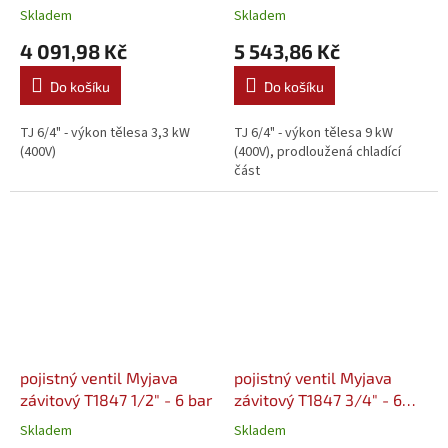
prodloužená chladící část
Skladem
Skladem
(2110360)
4 091,98 Kč
5 543,86 Kč
Do košíku
Do košíku
TJ 6/4" - výkon tělesa 3,3 kW
TJ 6/4" - výkon tělesa 9 kW
(400V)
(400V), prodloužená chladící
část
pojistný ventil Myjava
pojistný ventil Myjava
závitový T1847 1/2" - 6 bar
závitový T1847 3/4" - 6
bar
Skladem
Skladem