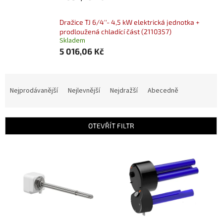
Dražice TJ 6/4''- 4,5 kW elektrická jednotka +
prodloužená chladící část (2110357)
Skladem
5 016,06 Kč
Ř
a
Nejprodávanější
Nejlevnější
Nejdražší
Abecedně
z
e
n
OTEVŘÍT FILTR
í
p
V
r
ý
o
p
d
i
u
s
k
p
t
r
ů