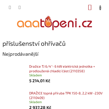
Přejít
NÁKUP
na
obsah
KOŠÍK
příslušenství ohřívačů
Nejprodávanější
Dražice TJ 6/4''- 6 kW elektrická jednotka +
prodloužená chladící část (2110358)
Skladem
5 214,01 Kč
DRAŽICE topná příruba TPK 150-8, 2,2 kW -230V
(2110409)
Skladem
2 937,28 Kč