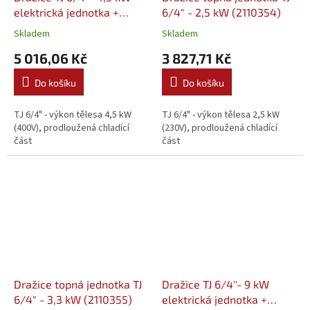
elektrická jednotka +
6/4" - 2,5 kW (2110354)
prodloužená chladící část
Skladem
Skladem
(2110357)
5 016,06 Kč
3 827,71 Kč
Do košíku
Do košíku
TJ 6/4" - výkon tělesa 4,5 kW
TJ 6/4" - výkon tělesa 2,5 kW
(400V), prodloužená chladící
(230V), prodloužená chladící
část
část
Dražice topná jednotka TJ
Dražice TJ 6/4''- 9 kW
6/4" - 3,3 kW (2110355)
elektrická jednotka +