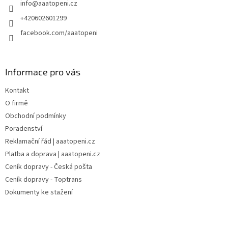
info
@
aaatopeni.cz
í
k
y
+420602601299
v
facebook.com/aaatopeni
ý
p
i
s
Informace pro vás
u
Kontakt
O firmě
Obchodní podmínky
Poradenství
Reklamační řád | aaatopeni.cz
Platba a doprava | aaatopeni.cz
Ceník dopravy - Česká pošta
Ceník dopravy - Toptrans
Dokumenty ke stažení