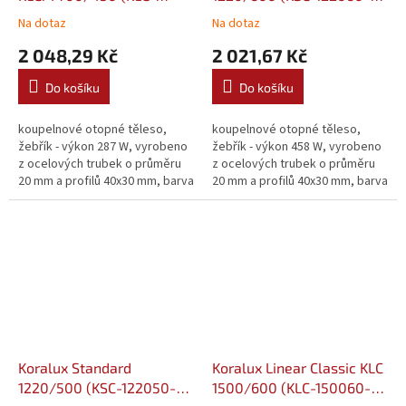
070045-00M10)
00-10)
Na dotaz
Na dotaz
2 048,29 Kč
2 021,67 Kč
Do košíku
Do košíku
koupelnové otopné těleso,
koupelnové otopné těleso,
žebřík - výkon 287 W, vyrobeno
žebřík - výkon 458 W, vyrobeno
z ocelových trubek o průměru
z ocelových trubek o průměru
20 mm a profilů 40x30 mm, barva
20 mm a profilů 40x30 mm, barva
bílá
bílá
Koralux Standard
Koralux Linear Classic KLC
1220/500 (KSC-122050-
1500/600 (KLC-150060-