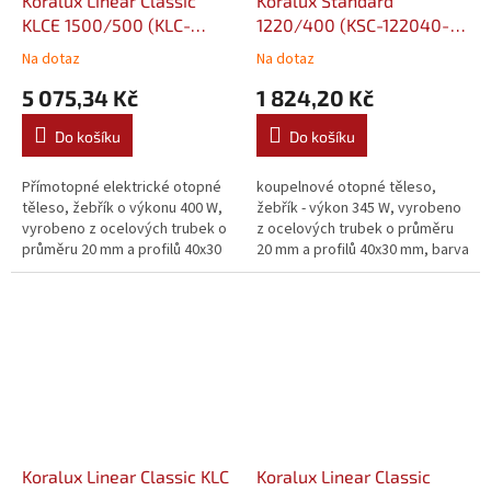
Koralux Linear Classic
Koralux Standard
KLCE 1500/500 (KLC-
1220/400 (KSC-122040-
150050-00E10)
00-10)
Na dotaz
Na dotaz
5 075,34 Kč
1 824,20 Kč
Do košíku
Do košíku
Přímotopné elektrické otopné
koupelnové otopné těleso,
těleso, žebřík o výkonu 400 W,
žebřík - výkon 345 W, vyrobeno
vyrobeno z ocelových trubek o
z ocelových trubek o průměru
průměru 20 mm a profilů 40x30
20 mm a profilů 40x30 mm, barva
mm, barva bílá
bílá
Koralux Linear Classic KLC
Koralux Linear Classic