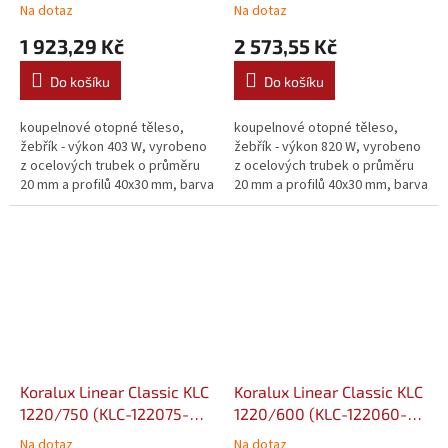
00-10)
00-10)
Na dotaz
Na dotaz
1 923,29 Kč
2 573,55 Kč
Do košíku
Do košíku
koupelnové otopné těleso,
koupelnové otopné těleso,
žebřík - výkon 403 W, vyrobeno
žebřík - výkon 820 W, vyrobeno
z ocelových trubek o průměru
z ocelových trubek o průměru
20 mm a profilů 40x30 mm, barva
20 mm a profilů 40x30 mm, barva
bílá
bílá
Koralux Linear Classic KLC
Koralux Linear Classic KLC
1220/750 (KLC-122075-
1220/600 (KLC-122060-
00-10)
00-10)
Na dotaz
Na dotaz