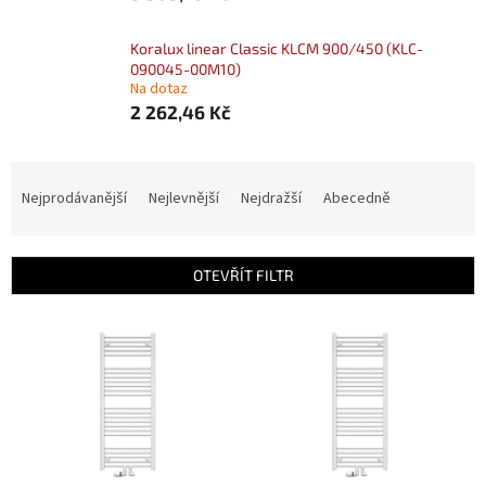
Koralux linear Classic KLCM 900/450 (KLC-
090045-00M10)
Na dotaz
2 262,46 Kč
Ř
a
Nejprodávanější
Nejlevnější
Nejdražší
Abecedně
z
e
n
OTEVŘÍT FILTR
í
p
V
r
ý
o
p
d
i
u
s
k
p
t
r
ů