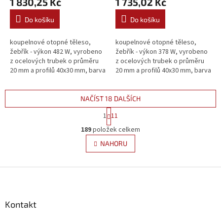
1 830,25 Kč
1 735,02 Kč
Do košíku
Do košíku
koupelnové otopné těleso,
koupelnové otopné těleso,
žebřík - výkon 482 W, vyrobeno
žebřík - výkon 378 W, vyrobeno
z ocelových trubek o průměru
z ocelových trubek o průměru
20 mm a profilů 40x30 mm, barva
20 mm a profilů 40x30 mm, barva
bílá
bílá
NAČÍST 18 DALŠÍCH
S
1
11
t
O
r
189
položek celkem
v
á
l
NAHORU
n
á
k
d
o
v
Z
a
á
c
á
n
í
p
í
p
a
Kontakt
r
t
v