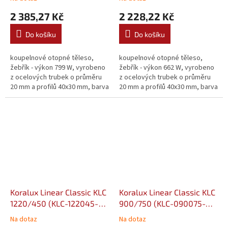
2 385,27 Kč
2 228,22 Kč
Do košíku
Do košíku
koupelnové otopné těleso,
koupelnové otopné těleso,
žebřík - výkon 799 W, vyrobeno
žebřík - výkon 662 W, vyrobeno
z ocelových trubek o průměru
z ocelových trubek o průměru
20 mm a profilů 40x30 mm, barva
20 mm a profilů 40x30 mm, barva
bílá
bílá
Koralux Linear Classic KLC
Koralux Linear Classic KLC
1220/450 (KLC-122045-
900/750 (KLC-090075-
00-10)
00-10)
Na dotaz
Na dotaz