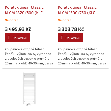
o
d
Koralux linear Classic
Koralux linear Classic
u
KLCM 1820/600 (KLC-
KLCM 1500/750 (KLC-
k
182060-00M10)
150075-00M10)
Na dotaz
Na dotaz
t
3 495,93 Kč
3 303,78 Kč
ů
Do košíku
Do košíku
koupelnové otopné těleso,
koupelnové otopné těleso,
žebřík - výkon 996 W, vyrobeno
žebřík - výkon 984 W, vyrobeno
z ocelových trubek o průměru
z ocelových trubek o průměru
20 mm a profilů 40x30 mm, barva
20 mm a profilů 40x30 mm, barva
bílá
bílá