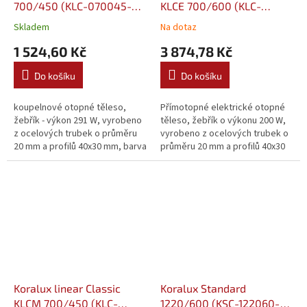
700/450 (KLC-070045-
KLCE 700/600 (KLC-
00-10)
070060-00E10)
Skladem
Na dotaz
1 524,60 Kč
3 874,78 Kč
Do košíku
Do košíku
koupelnové otopné těleso,
Přímotopné elektrické otopné
žebřík - výkon 291 W, vyrobeno
těleso, žebřík o výkonu 200 W,
z ocelových trubek o průměru
vyrobeno z ocelových trubek o
20 mm a profilů 40x30 mm, barva
průměru 20 mm a profilů 40x30
bílá
mm, barva bílá
Koralux linear Classic
Koralux Standard
KLCM 700/450 (KLC-
1220/600 (KSC-122060-