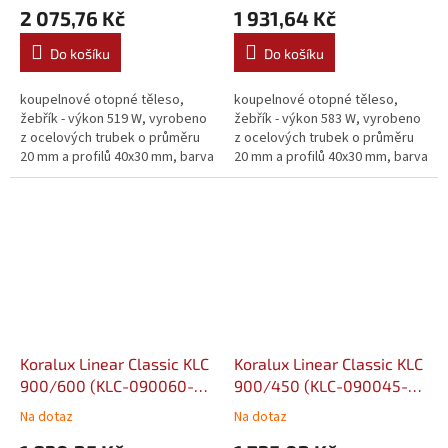
2 075,76 Kč
1 931,64 Kč
Do košíku
Do košíku
koupelnové otopné těleso,
koupelnové otopné těleso,
žebřík - výkon 519 W, vyrobeno
žebřík - výkon 583 W, vyrobeno
z ocelových trubek o průměru
z ocelových trubek o průměru
20 mm a profilů 40x30 mm, barva
20 mm a profilů 40x30 mm, barva
bílá
bílá
Koralux Linear Classic KLC
Koralux Linear Classic KLC
900/600 (KLC-090060-
900/450 (KLC-090045-
00-10)
00-10)
Na dotaz
Na dotaz