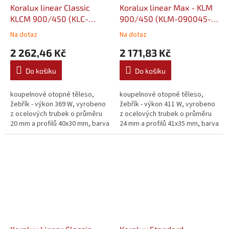
Koralux linear Classic
Koralux linear Max - KLM
KLCM 900/450 (KLC-
900/450 (KLM-090045-
090045-00M10)
00-10)
Na dotaz
Na dotaz
2 262,46 Kč
2 171,83 Kč
Do košíku
Do košíku
koupelnové otopné těleso,
koupelnové otopné těleso,
žebřík - výkon 369 W, vyrobeno
žebřík - výkon 411 W, vyrobeno
z ocelových trubek o průměru
z ocelových trubek o průměru
20 mm a profilů 40x30 mm, barva
24 mm a profilů 41x35 mm, barva
bílá
bílá