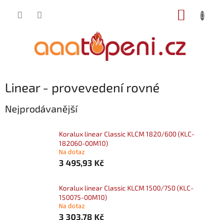
Přejít
NÁKUP
na
obsah
KOŠÍK
Linear - provevedení rovné
Nejprodávanější
Koralux linear Classic KLCM 1820/600 (KLC-
182060-00M10)
Na dotaz
3 495,93 Kč
Koralux linear Classic KLCM 1500/750 (KLC-
150075-00M10)
Na dotaz
3 303,78 Kč