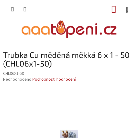
Přejít
NÁKUP
na
obsah
KOŠÍK
Trubka Cu měděná měkká 6 x 1 - 50
(CHL06x1-50)
CHL06X1-50
Průměrné
Neohodnoceno
Podrobnosti hodnocení
hodnocení
produktu
je
0,0
z
5
hvězdiček.