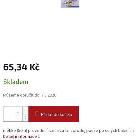
65,34 Kč
Měrná
Skladem
cena:
Můžeme doručit do:
7.8.2026
Přidat do košíku
měkké (50m) provedení, cena za 1m, prodej pouze po celých baleních
Detailní informace