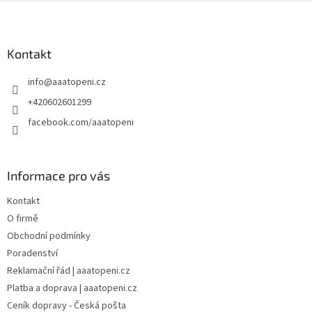
Z
á
p
a
Kontakt
t
info
@
aaatopeni.cz
í
+420602601299
facebook.com/aaatopeni
Informace pro vás
Kontakt
O firmě
Obchodní podmínky
Poradenství
Reklamační řád | aaatopeni.cz
Platba a doprava | aaatopeni.cz
Ceník dopravy - Česká pošta