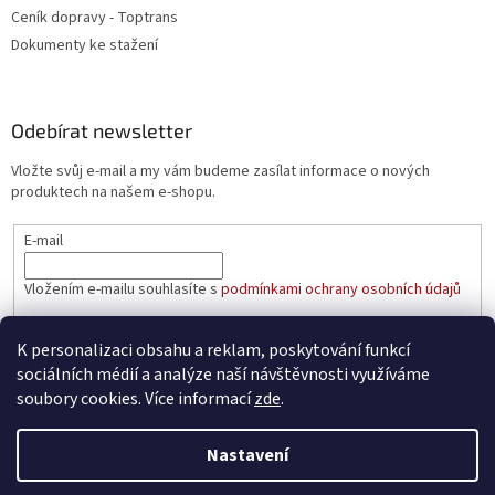
Ceník dopravy - Toptrans
Dokumenty ke stažení
Odebírat newsletter
Vložte svůj e-mail a my vám budeme zasílat informace o nových
produktech na našem e-shopu.
E-mail
Vložením e-mailu souhlasíte s
podmínkami ochrany osobních údajů
PŘIHLÁSIT SE
K personalizaci obsahu a reklam, poskytování funkcí
sociálních médií a analýze naší návštěvnosti využíváme
soubory cookies. Více informací
zde
.
Vytvořil Shoptet
Nastavení