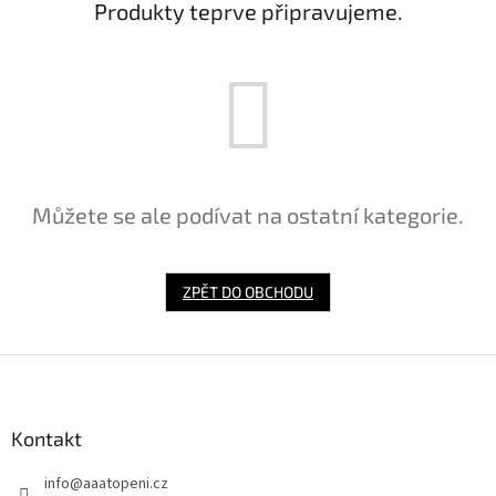
Produkty teprve připravujeme.
Můžete se ale podívat na ostatní kategorie.
ZPĚT DO OBCHODU
Z
á
p
a
Kontakt
t
info
@
aaatopeni.cz
í