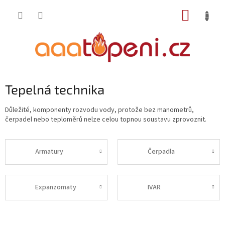
Přejít
NÁKUP
na
obsah
KOŠÍK
Tepelná technika
Důležité, komponenty rozvodu vody, protože bez manometrů,
čerpadel nebo teploměrů nelze celou topnou soustavu zprovoznit.
Armatury
Čerpadla
Expanzomaty
IVAR