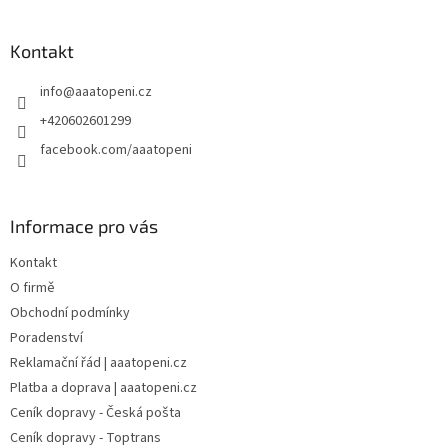
á
p
a
Kontakt
t
info
@
aaatopeni.cz
í
+420602601299
facebook.com/aaatopeni
Informace pro vás
Kontakt
O firmě
Obchodní podmínky
Poradenství
Reklamační řád | aaatopeni.cz
Platba a doprava | aaatopeni.cz
Ceník dopravy - Česká pošta
Ceník dopravy - Toptrans