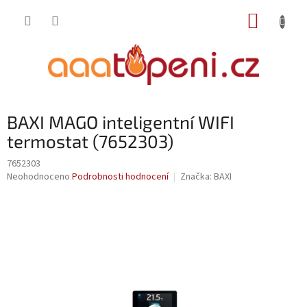
Přejít
NÁKUP
na
obsah
KOŠÍK
BAXI MAGO inteligentní WIFI
termostat (7652303)
7652303
Průměrné
Neohodnoceno
Podrobnosti hodnocení
Značka:
BAXI
hodnocení
produktu
je
0,0
z
5
hvězdiček.