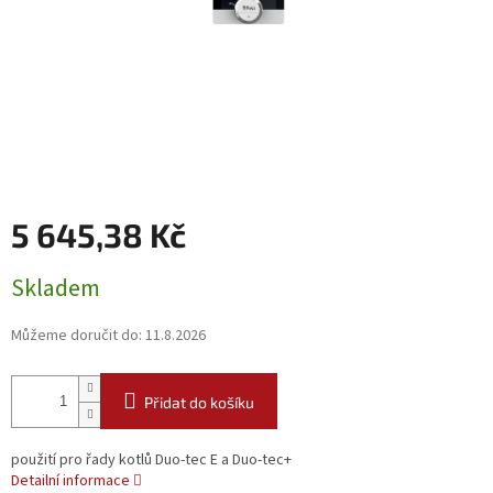
5 645,38 Kč
Měrná
Skladem
cena:
Můžeme doručit do:
11.8.2026
Přidat do košíku
použití pro řady kotlů Duo-tec E a Duo-tec+
Detailní informace