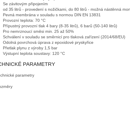
Se závitovým připojením
od 35 litrů - provedení s nožičkami, do 80 litrů - možná nástěnná mo
Pevná membrána v souladu s normou DIN EN 13831
Provozní teplota: 70 °C
Přípustný provozní tlak 4 bary (8-35 litrů), 6 barů (50-140 litrů)
Pro nemrznoucí směsi min. 25 až 50%
Schválení v souladu se směrnicí pro tlaková zařízení (2014/68/EU)
Odolná povrchová úprava z epoxidové pryskyřice
Přetlak plynu z výroby 1,5 bar
Výstupní teplota soustavy: 120 °C
CHNICKÉ PARAMETRY