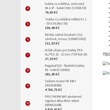
trubka cu měděná, izolovaná
06-1/4" - balení 50m (CHS06-50)
78,65 Kč
Trubka Cu měděná měkká 8 x 1
- 50 (CHL08x1-50)
106,48 Kč
REHAU svěrné šroubení 17x2
závitové, mosaz (12506071002)
111,92 Kč
Držák ohybu pro trubky PEX-
TE
AL/PEX 20 - 22 mm (TOP610-20)
27,10 Kč
RegulusFLEX - flexibilní trubka
80 - metráž (16062)
281,45 Kč
Vaillant modul VR 940 f
(0010038366)
4 756,75 Kč
PROTHERM WiFi ekvitermní
regulace eBus MiGo Select
(8000021046)
5 810,42 Kč