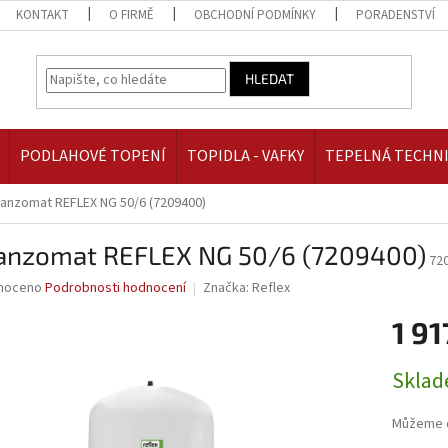
KONTAKT
O FIRMĚ
OBCHODNÍ PODMÍNKY
PORADENSTVÍ
HLEDAT
PODLAHOVÉ TOPENÍ
TOPIDLA - VAFKY
TEPELNÁ TECHN
anzomat REFLEX NG 50/6 (7209400)
anzomat REFLEX NG 50/6 (7209400)
72
né
noceno
Podrobnosti hodnocení
Značka:
Reflex
ní
1 91
u
Měrná
Skla
cena:
ek.
Můžeme d