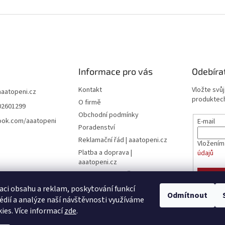
Informace pro vás
Odebíra
Kontakt
Vložte svů
aaatopeni.cz
produktech
O firmě
02601299
Obchodní podmínky
ook.com/aaatopeni
E-mail
Poradenství
Reklamační řád | aaatopeni.cz
Vložením
Platba a doprava |
údajů
aaatopeni.cz
Ceník dopravy - Česká pošta
PŘIHL
Ceník dopravy - Toptrans
aci obsahu a reklam, poskytování funkcí
Odmítnout
édií a analýze naší návštěvnosti využíváme
Dokumenty ke stažení
ies. Více informací
zde
.