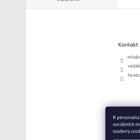
Z
á
p
a
t
Kontakt
í
info
@
+4206
faceb
K personaliz
sociálních m
soubory cook