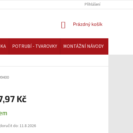
REKLAMAČNÍ ŘÁD | AAATOPENI.CZ
PLATBA A DOPRAVA | AAATOPENI.C
Přihlášení
NÁKUPNÍ
Prázdný košík
KOŠÍK
IKA
POTRUBÍ - TVAROVKY
MONTÁŽNÍ NÁVODY
09400
7,97 Kč
dem
oručit do:
11.8.2026