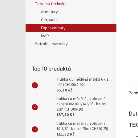
a
Tepelná technika
n
Armatury
e
Čerpadla
l
Expanzomaty
IVAR
Potrubí - tvarovky
Top 10 produktů
Trubka Cu měděná měkká 6 x 1
- 50 (CHL06x1-50)
65,34 Kč
Popi
trubka cu měděná, izolovaná
dvojitá 06/10-1/4x3/8" - balení
25m (CHD06/10)
Det
157,30 Kč
trubka cu měděná, izolovaná
TE
10-3/8" - balení 25m (CHS10-25)
111,32 Kč