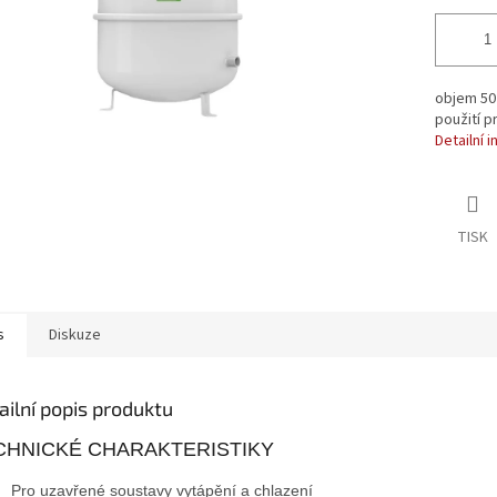
objem 50 
použití p
Detailní 
TISK
s
Diskuze
ailní popis produktu
CHNICKÉ CHARAKTERISTIKY
Pro uzavřené soustavy vytápění a chlazení