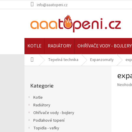
Přejít
info@aaatopeni.cz
na
obsah
KOTLE
RADIÁTORY
OHŘÍVAČE VODY - BOJLERY
Domů
Tepelná technika
Expanzomaty
exp
P
exp
o
Přeskočit
s
Průměr
Neohod
Kategorie
kategorie
t
hodnoce
r
produkt
Kotle
a
je
Radiátory
0,0
n
z
Ohřívače vody - bojlery
n
5
í
Podlahové topení
hvězdič
p
Topidla - vafky