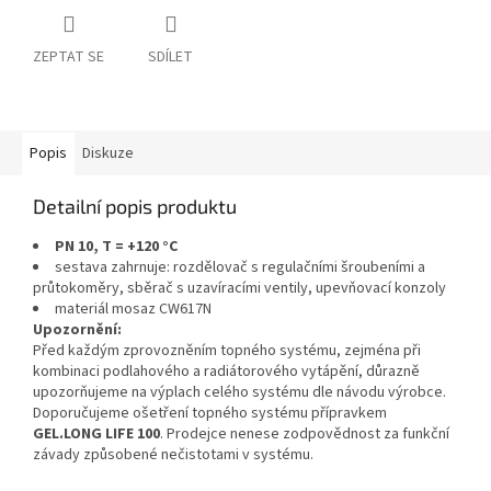
ZEPTAT SE
SDÍLET
Popis
Diskuze
Detailní popis produktu
PN 10, T = +120 °C
sestava zahrnuje: rozdělovač s regulačními šroubeními a
průtokoměry, sběrač s uzavíracími ventily, upevňovací konzoly
materiál mosaz CW617N
Upozornění:
Před každým zprovozněním topného systému, zejména při
kombinaci podlahového a radiátorového vytápění, důrazně
upozorňujeme na výplach celého systému dle návodu výrobce.
Doporučujeme ošetření topného systému přípravkem
GEL.LONG LIFE 100
. Prodejce nenese zodpovědnost za funkční
závady způsobené nečistotami v systému.