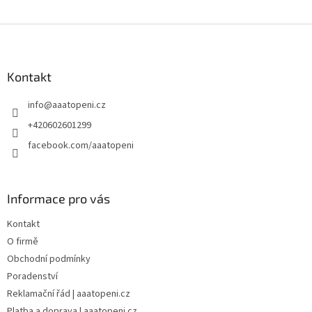
Z
á
p
a
Kontakt
t
info
@
aaatopeni.cz
í
+420602601299
facebook.com/aaatopeni
Informace pro vás
Kontakt
O firmě
Obchodní podmínky
Poradenství
Reklamační řád | aaatopeni.cz
Platba a doprava | aaatopeni.cz