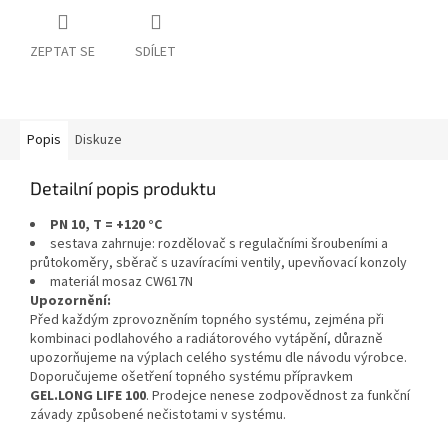
ZEPTAT SE
SDÍLET
Popis
Diskuze
Detailní popis produktu
PN 10, T = +120 °C
sestava zahrnuje: rozdělovač s regulačními šroubeními a
průtokoměry, sběrač s uzavíracími ventily, upevňovací konzoly
materiál mosaz CW617N
Upozornění:
Před každým zprovozněním topného systému, zejména při
kombinaci podlahového a radiátorového vytápění, důrazně
upozorňujeme na výplach celého systému dle návodu výrobce.
Doporučujeme ošetření topného systému přípravkem
GEL.LONG LIFE 100
. Prodejce nenese zodpovědnost za funkční
závady způsobené nečistotami v systému.