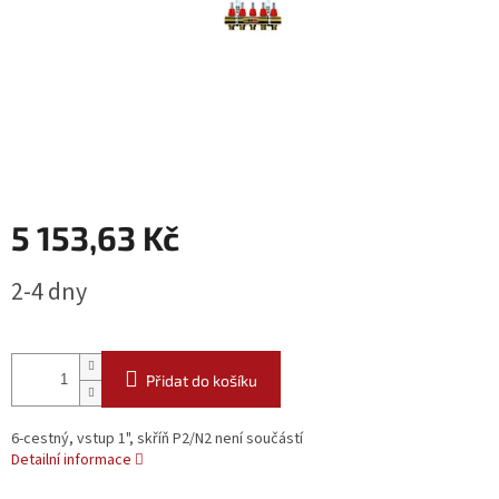
5 153,63 Kč
Měrná
2-4 dny
cena:
Přidat do košíku
6-cestný, vstup 1", skříň P2/N2 není součástí
Detailní informace