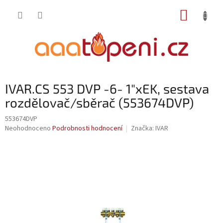
Přejít
NÁKUP
na
obsah
KOŠÍK
IVAR.CS 553 DVP -6- 1"xEK, sestava
rozdělovač/sběrač (553674DVP)
553674DVP
Průměrné
Neohodnoceno
Podrobnosti hodnocení
Značka:
IVAR
hodnocení
produktu
je
0,0
z
5
hvězdiček.