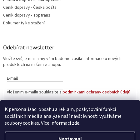
Ceník dopravy - Česká pošta
Ceník dopravy - Toptrans
Dokumenty ke stažení
Odebírat newsletter
Vložte svůj e-mail a my vám budeme zasílat informace o nových
produktech na našem e-shopu.
E-mail
Vložením e-mailu souhlasíte s
podmínkami ochrany osobních údajů
PŘIHLÁSIT SE
K personalizaci obsahu a reklam, poskytování funkcí
sociálních médií a analýze naší návštěvnosti využíváme
soubory cookies. Více informací
zde
.
Vytvořil Shoptet
Nastavení