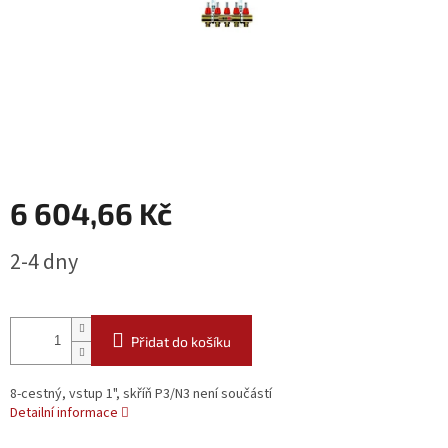
6 604,66 Kč
Měrná
2-4 dny
cena:
Přidat do košíku
8-cestný, vstup 1", skříň P3/N3 není součástí
Detailní informace