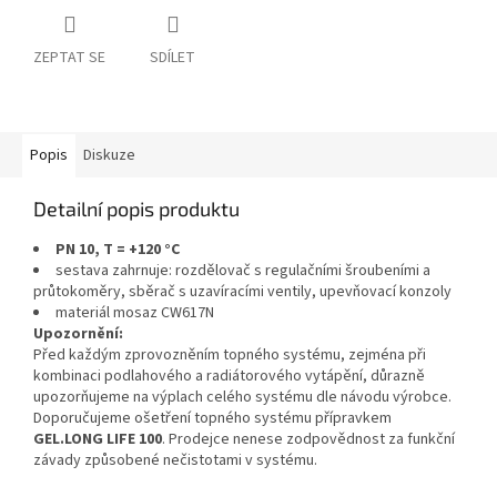
ZEPTAT SE
SDÍLET
Popis
Diskuze
Detailní popis produktu
PN 10, T = +120 °C
sestava zahrnuje: rozdělovač s regulačními šroubeními a
průtokoměry, sběrač s uzavíracími ventily, upevňovací konzoly
materiál mosaz CW617N
Upozornění:
Před každým zprovozněním topného systému, zejména při
kombinaci podlahového a radiátorového vytápění, důrazně
upozorňujeme na výplach celého systému dle návodu výrobce.
Doporučujeme ošetření topného systému přípravkem
GEL.LONG LIFE 100
. Prodejce nenese zodpovědnost za funkční
závady způsobené nečistotami v systému.