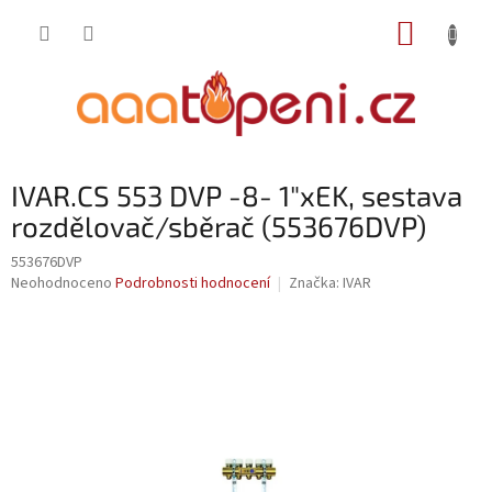
Přejít
NÁKUP
na
obsah
KOŠÍK
IVAR.CS 553 DVP -8- 1"xEK, sestava
rozdělovač/sběrač (553676DVP)
553676DVP
Průměrné
Neohodnoceno
Podrobnosti hodnocení
Značka:
IVAR
hodnocení
produktu
je
0,0
z
5
hvězdiček.