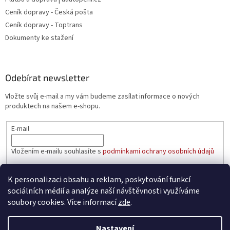
Ceník dopravy - Česká pošta
Ceník dopravy - Toptrans
Dokumenty ke stažení
Odebírat newsletter
Vložte svůj e-mail a my vám budeme zasílat informace o nových
produktech na našem e-shopu.
E-mail
Vložením e-mailu souhlasíte s
podmínkami ochrany osobních údajů
PŘIHLÁSIT SE
K personalizaci obsahu a reklam, poskytování funkcí
sociálních médií a analýze naší návštěvnosti využíváme
soubory cookies. Více informací
zde
.
Vytvořil Shoptet
Nastavení