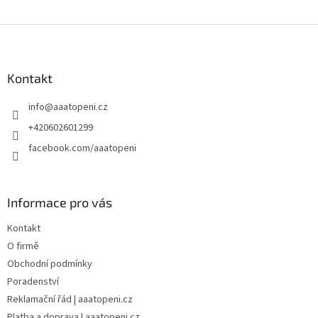
Z
á
p
a
Kontakt
t
info
@
aaatopeni.cz
í
+420602601299
facebook.com/aaatopeni
Informace pro vás
Kontakt
O firmě
Obchodní podmínky
Poradenství
Reklamační řád | aaatopeni.cz
Platba a doprava | aaatopeni.cz