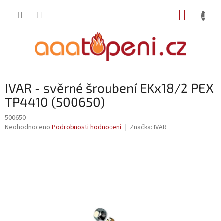
Přejít
NÁKUP
na
obsah
KOŠÍK
IVAR - svěrné šroubení EKx18/2 PEX
TP4410 (500650)
500650
Průměrné
Neohodnoceno
Podrobnosti hodnocení
Značka:
IVAR
hodnocení
produktu
je
0,0
z
5
hvězdiček.