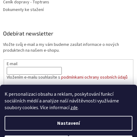
Ceník dopravy - Toptrans
Dokumenty ke stažení
Odebírat newsletter
Vložte svůj e-mail a my vám budeme zasílat informace o nových
produktech na našem e-shopu.
E-mail
Vložením e-mailu souhlasíte s
podmínkami ochrany osobních údajů
PŘIHLÁSIT SE
K personalizaci obsahu a reklam, poskytování funkcí
sociálních médií a analýze naší návštěvnosti využíváme
soubory cookies. Více informací
zde
.
Vytvořil Shoptet
Nastavení