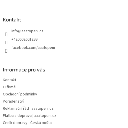
Z
á
p
a
Kontakt
t
info
@
aaatopeni.cz
í
+420602601299
facebook.com/aaatopeni
Informace pro vás
Kontakt
O firmě
Obchodní podmínky
Poradenství
Reklamační řád | aaatopeni.cz
Platba a doprava | aaatopeni.cz
Ceník dopravy - Česká pošta