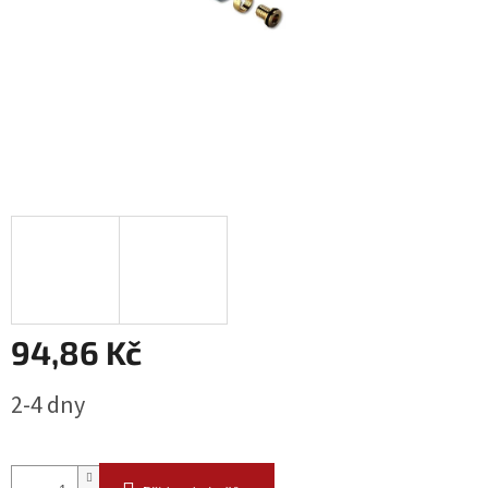
94,86 Kč
Měrná
2-4 dny
cena: