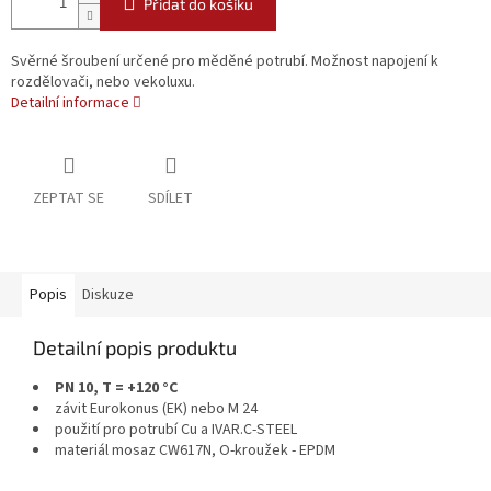
Přidat do košíku
Svěrné šroubení určené pro měděné potrubí. Možnost napojení k
rozdělovači, nebo vekoluxu.
Detailní informace
ZEPTAT SE
SDÍLET
Popis
Diskuze
Detailní popis produktu
PN 10, T = +120 °C
závit Eurokonus (EK) nebo M 24
použití pro potrubí Cu a IVAR.C-STEEL
materiál mosaz CW617N, O-kroužek - EPDM