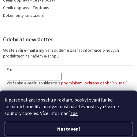
Ceník dopravy - Česká pošta
Ceník dopravy - Toptrans
Dokumenty ke stažení
Odebírat newsletter
Vložte svůj e-mail a my vám budeme zasílat informace o nových
produktech na našem e-shopu.
E-mail
Vložením e-mailu souhlasíte s
podmínkami ochrany osobních údajů
PŘIHLÁSIT SE
K personalizaci obsahu a reklam, poskytování funkcí
sociálních médií a analýze naší návštěvnosti využíváme
soubory cookies. Více informací
zde
.
Vytvořil Shoptet
Nastavení