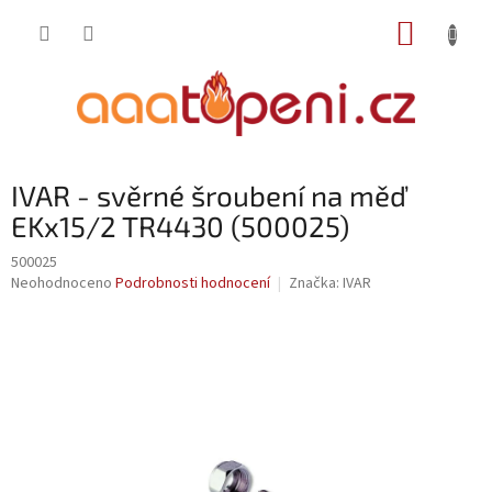
Přejít
NÁKUP
na
obsah
KOŠÍK
IVAR - svěrné šroubení na měď
EKx15/2 TR4430 (500025)
500025
Průměrné
Neohodnoceno
Podrobnosti hodnocení
Značka:
IVAR
hodnocení
produktu
je
0,0
z
5
hvězdiček.