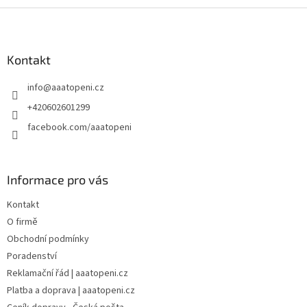
Z
á
p
a
Kontakt
t
info
@
aaatopeni.cz
í
+420602601299
facebook.com/aaatopeni
Informace pro vás
Kontakt
O firmě
Obchodní podmínky
Poradenství
Reklamační řád | aaatopeni.cz
Platba a doprava | aaatopeni.cz