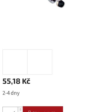
55,18 Kč
Měrná
2-4 dny
cena: