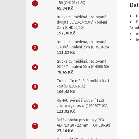
- 50 (CHL06x1-50)
Det
65,34 Kč
P
trubka cu měděná, izolovaná
P
dvojitá 06/10-1/4x3/8" - balení
šrou
25m (CHD06/10)
157,30 Kč
m
h
trubka cu měděná, izolovaná
10-3/8" - balení 25m (CHS10-25)
111,32 Kč
trubka cu měděná, izolovaná
06-1/4" - balení 50m (CHS06-50)
78,65 Kč
Trubka Cu měděná měkká 8 x 1
- 50 (CHL08x1-50)
106,48 Kč
REHAU svěrné šroubení 17x2
závitové, mosaz (12506071002)
111,92 Kč
Držák ohybu pro trubky PEX-
AL/PEX 20 - 22 mm (TOP610-20)
27,10 Kč