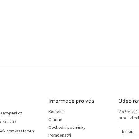
Informace pro vás
Odebíra
Kontakt
Vložte svů
aaatopeni.cz
produktech
O firmě
02601299
Obchodní podmínky
ook.com/aaatopeni
E-mail
Poradenství