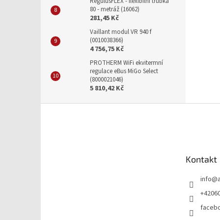
RegulusFLEX - flexibilní trubka
80 - metráž (16062)
281,45 Kč
Vaillant modul VR 940 f
(0010038366)
4 756,75 Kč
PROTHERM WiFi ekvitermní
regulace eBus MiGo Select
(8000021046)
5 810,42 Kč
Z
á
p
a
t
Kontakt
í
info
@
+4206
faceb