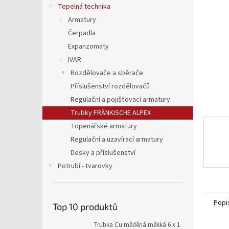
a
Tepelná technika
n
Armatury
e
Čerpadla
l
Expanzomaty
IVAR
Rozdělovače a sběrače
Příslušenství rozdělovačů
Regulační a pojišťovací armatury
Trubky FRÄNKISCHE ALPEX
Topenářské armatury
Regulační a uzavírací armatury
Desky a příslušenství
Potrubí - tvarovky
Popi
Top 10 produktů
Trubka Cu měděná měkká 6 x 1