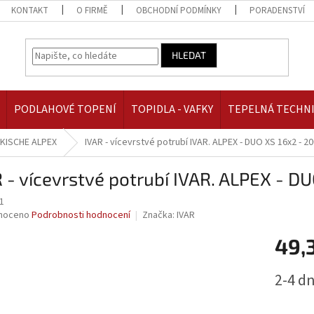
KONTAKT
O FIRMĚ
OBCHODNÍ PODMÍNKY
PORADENSTVÍ
HLEDAT
PODLAHOVÉ TOPENÍ
TOPIDLA - VAFKY
TEPELNÁ TECHN
KISCHE ALPEX
IVAR - vícevrstvé potrubí IVAR. ALPEX - DUO XS 16x2 - 2
 - vícevrstvé potrubí IVAR. ALPEX - D
1
né
noceno
Podrobnosti hodnocení
Značka:
IVAR
ní
49,
u
Měrná
2-4 d
cena:
ek.