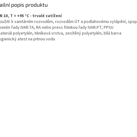
ailní popis produktu
N 10, T = +95 °C - trvalé zatížení
oužití: k sanitárním rozvodům, rozvodům ÚT a podlahovému vytápění, spoj
bením řady IVAR.TA, RA nebo press fitinkou řady IVAR.PT, PPSU
ateriál polyetylén, hliníková vrstva, zesítěný polyetylén, bílá barva
ygienický atest na pitnou vodu