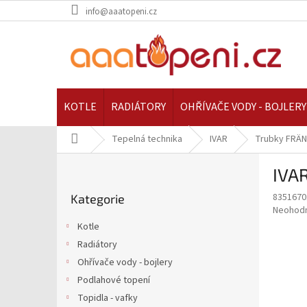
Přejít
info@aaatopeni.cz
na
obsah
KOTLE
RADIÁTORY
OHŘÍVAČE VODY - BOJLERY
Domů
Tepelná technika
IVAR
Trubky FRÄN
P
IVAR
o
Přeskočit
s
8351670
Kategorie
kategorie
t
Průměr
Neohod
r
hodnoce
Kotle
a
produkt
Radiátory
je
n
0,0
Ohřívače vody - bojlery
n
z
í
Podlahové topení
5
p
Topidla - vafky
hvězdič