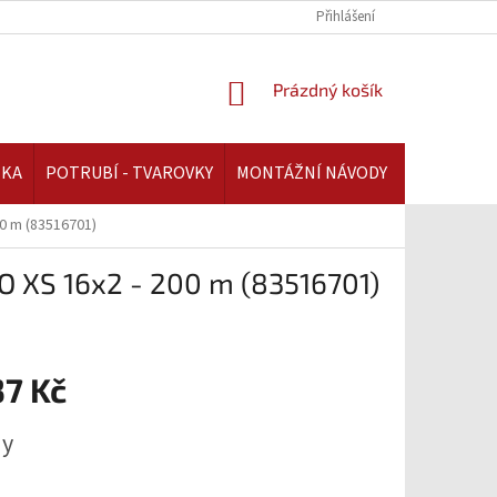
REKLAMAČNÍ ŘÁD | AAATOPENI.CZ
PLATBA A DOPRAVA | AAATOPENI.C
Přihlášení
NÁKUPNÍ
Prázdný košík
KOŠÍK
IKA
POTRUBÍ - TVAROVKY
MONTÁŽNÍ NÁVODY
00 m (83516701)
UO XS 16x2 - 200 m (83516701)
37 Kč
ny