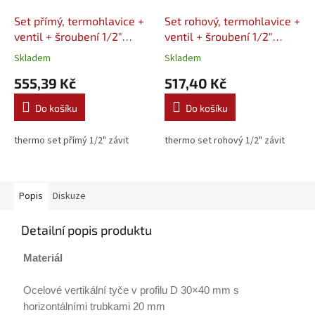
Set přímý, termohlavice +
Set rohový, termohlavice +
ventil + šroubení 1/2"
ventil + šroubení 1/2"
VALVEX
VALVEX
Skladem
Skladem
555,39 Kč
517,40 Kč
Do košíku
Do košíku
thermo set přímý 1/2" závit
thermo set rohový 1/2" závit
Popis
Diskuze
Detailní popis produktu
Materiál
Ocelové vertikální tyče v profilu D 30×40 mm s
horizontálními trubkami 20 mm