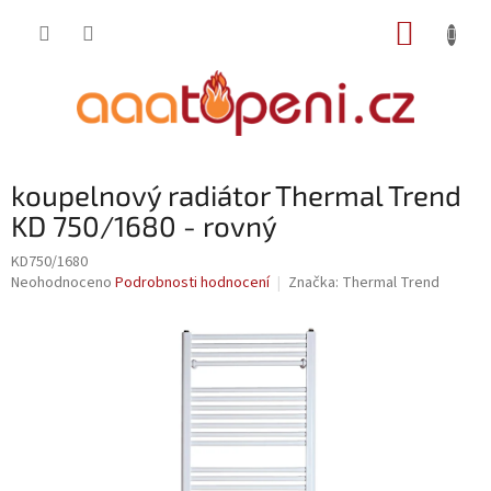
Přejít
NÁKUP
na
obsah
KOŠÍK
koupelnový radiátor Thermal Trend
KD 750/1680 - rovný
KD750/1680
Průměrné
Neohodnoceno
Podrobnosti hodnocení
Značka:
Thermal Trend
hodnocení
produktu
je
0,0
z
5
hvězdiček.