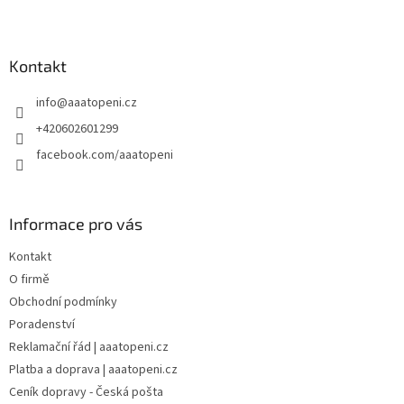
Z
á
p
a
Kontakt
t
info
@
aaatopeni.cz
í
+420602601299
facebook.com/aaatopeni
Informace pro vás
Kontakt
O firmě
Obchodní podmínky
Poradenství
Reklamační řád | aaatopeni.cz
Platba a doprava | aaatopeni.cz
Ceník dopravy - Česká pošta