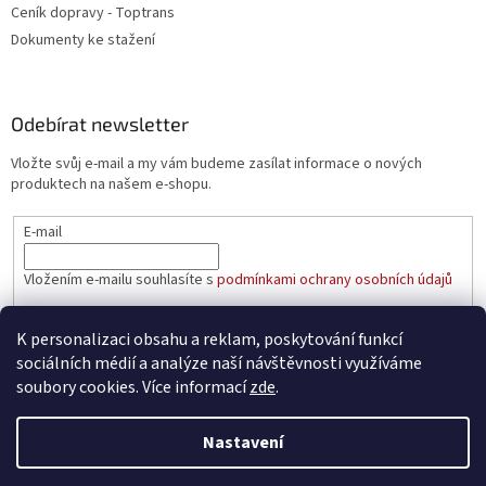
Ceník dopravy - Toptrans
Dokumenty ke stažení
Odebírat newsletter
Vložte svůj e-mail a my vám budeme zasílat informace o nových
produktech na našem e-shopu.
E-mail
Vložením e-mailu souhlasíte s
podmínkami ochrany osobních údajů
PŘIHLÁSIT SE
K personalizaci obsahu a reklam, poskytování funkcí
sociálních médií a analýze naší návštěvnosti využíváme
soubory cookies. Více informací
zde
.
Vytvořil Shoptet
Nastavení