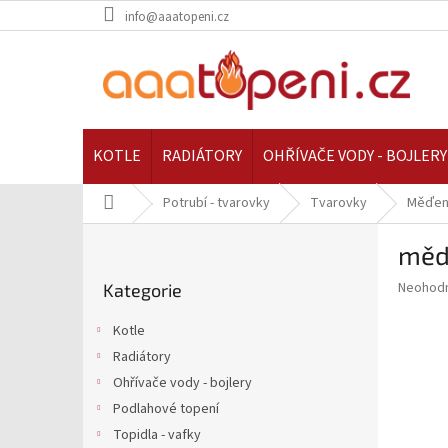
Přejít
info@aaatopeni.cz
na
obsah
KOTLE
RADIÁTORY
OHŘÍVAČE VODY - BOJLERY
Domů
Potrubí - tvarovky
Tvarovky
Měďen
P
mědě
o
Přeskočit
s
Průměr
Neohod
Kategorie
kategorie
t
hodnoce
r
produkt
Kotle
a
je
Radiátory
0,0
n
z
Ohřívače vody - bojlery
n
5
í
Podlahové topení
hvězdič
p
Topidla - vafky