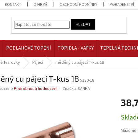
KONTAKT
O FIRMĚ
OBCHODNÍ PODMÍNKY
PORADENSTVÍ
HLEDAT
PODLAHOVÉ TOPENÍ
TOPIDLA - VAFKY
TEPELNÁ TECHN
é tvarovky
Pájecí
měděný cu pájecí T-kus 18
ný cu pájecí T-kus 18
5130-18
né
noceno
Podrobnosti hodnocení
Značka:
SANHA
ní
38,
u
Měrná
Skla
cena:
ek.
Můžeme d