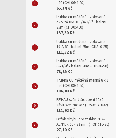
- 50 (CHL06x1-50)
65,34 Kč
trubka cu měděná, izolovaná
dvojitá 06/10-1/4x3/8" - balení
25m (CHD06/10)
157,30 Kč
trubka cu měděná, izolovaná
10-3/8" - balení 25m (CHS10-25)
111,32 Kč
trubka cu měděná, izolovaná
06-1/4" - balení 50m (CHS06-50)
78,65 Kč
Trubka Cu měděná měkká 8 x 1
- 50 (CHL08x1-50)
106,48 Kč
REHAU svěrné šroubení 17x2
závitové, mosaz (12506071002)
111,92 Kč
Držák ohybu pro trubky PEX-
AL/PEX 20 - 22 mm (TOP610-20)
27,10 Kč