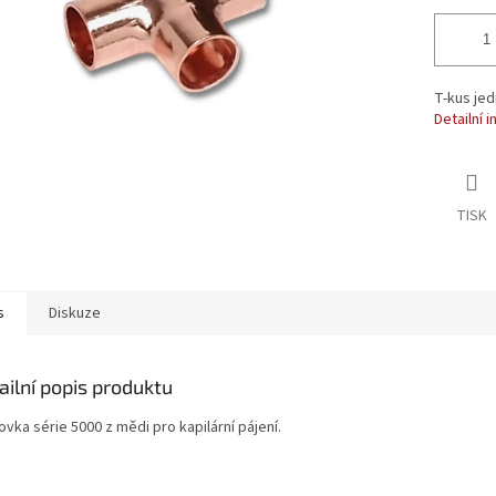
T-kus jed
Detailní 
TISK
s
Diskuze
ailní popis produktu
vka série 5000 z mědi pro kapilární pájení.