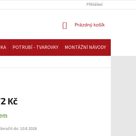
REKLAMAČNÍ ŘÁD | AAATOPENI.CZ
PLATBA A DOPRAVA | AAATOPENI.C
Přihlášení
NÁKUPNÍ
Prázdný košík
KOŠÍK
IKA
POTRUBÍ - TVAROVKY
MONTÁŽNÍ NÁVODY
72 Kč
dem
oručit do:
10.8.2026