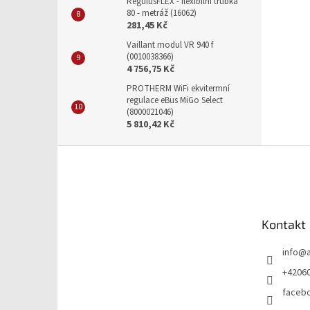
RegulusFLEX - flexibilní trubka
80 - metráž (16062)
281,45 Kč
Vaillant modul VR 940 f
(0010038366)
4 756,75 Kč
PROTHERM WiFi ekvitermní
regulace eBus MiGo Select
(8000021046)
5 810,42 Kč
Z
á
p
a
t
Kontakt
í
info
@
+4206
faceb