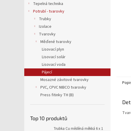
a
Tepelná technika
n
Potrubí - tvarovky
e
Trubky
l
Izolace
Tvarovky
Měďené tvarovky
Lisovací plyn
Lisovací solár
Lisovací voda
Pájecí
Mosazné závitové tvarovky
Popi
PVC, CPVC NIBCO tvarovky
Press fitinky TH (B)
Det
Tvaro
Top 10 produktů
Trubka Cu měděná měkká 6 x 1