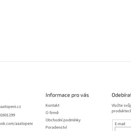
Informace pro vás
Odebíra
Kontakt
Vložte svů
aaatopeni.cz
produktech
O firmě
02601299
Obchodní podmínky
ook.com/aaatopeni
E-mail
Poradenství