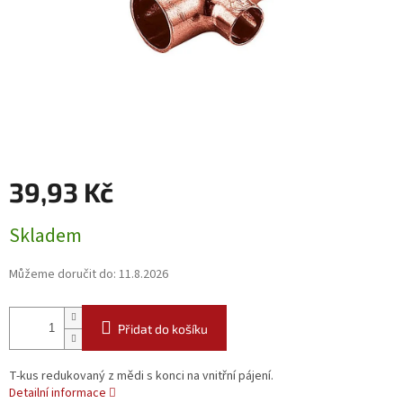
39,93 Kč
Měrná
Skladem
cena:
Můžeme doručit do:
11.8.2026
Přidat do košíku
T-kus redukovaný z mědi s konci na vnitřní pájení.
Detailní informace