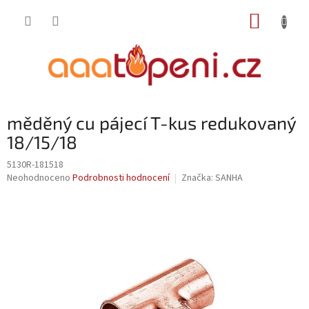
Přejít
NÁKUP
na
obsah
KOŠÍK
měděný cu pájecí T-kus redukovaný
18/15/18
5130R-181518
Průměrné
Neohodnoceno
Podrobnosti hodnocení
Značka:
SANHA
hodnocení
produktu
je
0,0
z
5
hvězdiček.