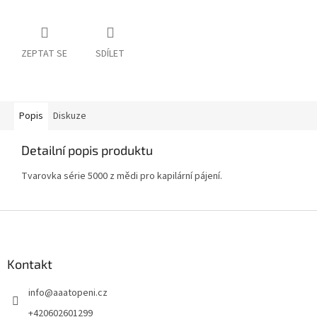
ZEPTAT SE
SDÍLET
Popis
Diskuze
Detailní popis produktu
Tvarovka série 5000 z mědi pro kapilární pájení.
Z
á
p
a
Kontakt
t
info
@
aaatopeni.cz
í
+420602601299