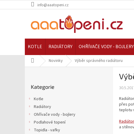
Přejít
info@aaatopeni.cz
na
obsah
KOTLE
RADIÁTORY
OHŘÍVAČE VODY - BOJLERY
Domů
Novinky
Výběr správného radiátoru
P
Výb
o
Přeskočit
s
Kategorie
kategorie
30.5.201
t
r
Radiátor
Kotle
a
přes pot
Radiátory
n
teplotu 
Ohřívače vody - bojlery
n
Radiáto
í
Podlahové topení
a stěnov
p
Topidla - vafky