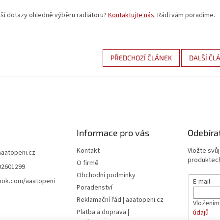
ší dotazy ohledně výběru radiátoru?
Kontaktujte nás
. Rádi vám poradíme.
PŘEDCHOZÍ ČLÁNEK
DALŠÍ ČL
Informace pro vás
Odebíra
Kontakt
Vložte svů
aaatopeni.cz
produktech
O firmě
02601299
Obchodní podmínky
ook.com/aaatopeni
E-mail
Poradenství
Reklamační řád | aaatopeni.cz
Vložením
Platba a doprava |
údajů