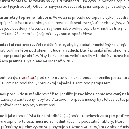
nitřní teplota.
Je závislá na využití místnosti. Čím vyšší je potřeba tepla
pravit jejich počet). Obecně nejvyšší požadavek je na koupelny, následuje 
arametry topného faktoru.
Ve většině případů se tepelný výkon uvádí v 
apájení a návratu a teploty v místnosti na úrovni 75/65/20°C nebo 70/55/20°
ež jsou uvedeny v tabulkách výkonu nebo pokud teplota v místnosti je jiná n
terý umožňuje správný výpočet výkonu otopná tělesa.
místění radiátoru.
Velice důležité je, aby byl radiátor umístěný na vnější
ístností, nejlépe pod oknem. Studený vzduch, který proniká přes okno, je
okoje proudí již ohřátý. Díky tomu nejsou velké rozdíly v teplotě v různých 
ělesa je nutné zvýšit jeho velikost až o 20 %.
ontovaných
radiátorů
pod oknem závisí na vzdálenosti okenního parapetu o
 10 cm nad podlahou, horní okraj nejméně 10 cm pod parapetem.
nou produktivitu má vliv rovněž to, jestliže je
radiátor zamontovaný neb
 závěsy a zastavěný nábytek. V takovém případě musejí být tělesa větší, př
 požadované teploty v místnosti.
e-li jako topenářská firma předběžný výpočet tepelných ztrát pro potřeb
ru otopného tělesa, musíme zohlednit všechny podstatné faktory, které mají
e průměrný tepelný výkon se pohybuje v rozmezí 40-50 W/1m3 v obytné mís