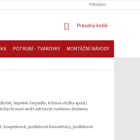
REKLAMAČNÍ ŘÁD | AAATOPENI.CZ
PLATBA A DOPRAVA | AAATOPENI.C
Přihlášení
NÁKUPNÍ
Prázdný košík
KOŠÍK
IKA
POTRUBÍ - TVAROVKY
MONTÁŽNÍ NÁVODY
a (kotel, tepelné čerpadlo, krbová vložka apod.)
tických) musí umět udržovat zvolenou dodanou
ové, koupelnové, podlahové konvektory, podlahové