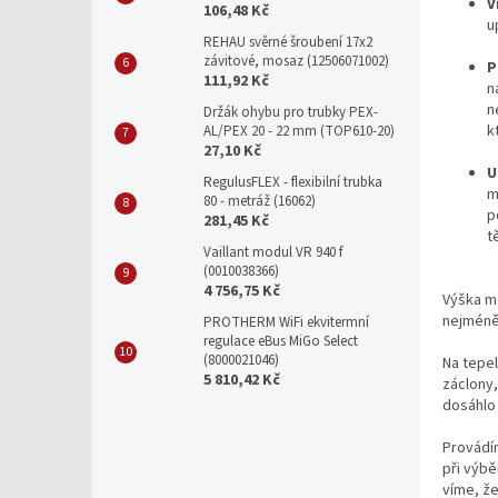
V
106,48 Kč
u
REHAU svěrné šroubení 17x2
závitové, mosaz (12506071002)
P
111,92 Kč
n
n
Držák ohybu pro trubky PEX-
k
AL/PEX 20 - 22 mm (TOP610-20)
27,10 Kč
U
RegulusFLEX - flexibilní trubka
m
80 - metráž (16062)
p
281,45 Kč
t
Vaillant modul VR 940 f
(0010038366)
4 756,75 Kč
Výška m
nejméně
PROTHERM WiFi ekvitermní
regulace eBus MiGo Select
(8000021046)
Na tepel
5 810,42 Kč
záclony,
dosáhlo
Provádím
při výbě
víme, ž