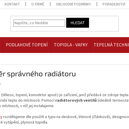
KONTAKT
O FIRMĚ
OBCHODNÍ PODMÍNKY
PORADENSTVÍ
HLEDAT
PODLAHOVÉ TOPENÍ
TOPIDLA - VAFKY
TEPELNÁ TECHN
ěr správného radiátoru
7
 (těleso, topení, konvektor apod.) je zařízení, jenž předává ze zdroje tepl
rubí teplo do místnosti. Pomocí
radiátorových ventilů
(ideálně termosta
v místnosti, v níž jej instalujeme.
ry
rozdělujeme dle použití a typu na deskové, litinové (článkové), design
é vytápění, plynová topidla.