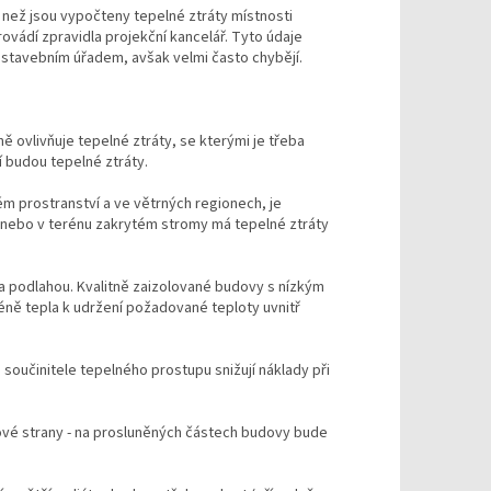
, než jsou vypočteny tepelné ztráty místnosti
rovádí zpravidla projekční kancelář. Tyto údaje
 stavebním úřadem, avšak velmi často chybějí.
ně ovlivňuje tepelné ztráty, se kterými je třeba
ší budou tepelné ztráty.
ém prostranství a ve větrných regionech, je
 nebo v terénu zakrytém stromy má tepelné ztráty
 a podlahou. Kvalitně zaizolované budovy s nízkým
ně tepla k udržení požadované teploty uvnitř
součinitele tepelného prostupu snižují náklady při
ové strany - na prosluněných částech budovy bude