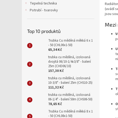
a
Tepelná technika
Radiátor
n
(uvádí s
Potrubí - tvarovky
e
jsou sou
l
Mezi 
Top 10 produktů
V
p
Trubka Cu měděná měkká 6 x 1
- 50 (CHL06x1-50)
U
65,34 Kč
t
trubka cu měděná, izolovaná
ni
dvojitá 06/10-1/4x3/8" - balení
25m (CHD06/10)
T
157,30 Kč
s
trubka cu měděná, izolovaná
m
10-3/8" - balení 25m (CHS10-25)
111,32 Kč
T
o
trubka cu měděná, izolovaná
06-1/4" - balení 50m (CHS06-50)
78,65 Kč
O
s
Trubka Cu měděná měkká 8 x 1
- 50 (CHL08x1-50)