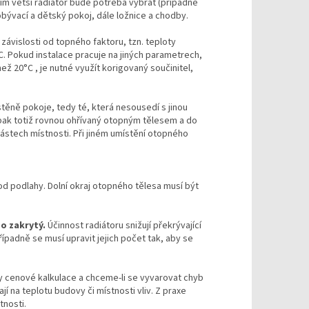
, tím větší radiátor bude potřeba vybrat (případně
obývací a dětský pokoj, dále ložnice a chodby.
závislosti od topného faktoru, tzn. teploty
C. Pokud instalace pracuje na jiných parametrech,
ež 20°C , je nutné využít korigovaný součinitel,
 stěně pokoje, tedy té, která nesousedí s jinou
 pak totiž rovnou ohřívaný otopným tělesem a do
částech místnosti. Při jiném umístění otopného
d podlahy. Dolní okraj otopného tělesa musí být
o zakrytý.
Účinnost radiátoru snižují překrývající
ípadně se musí upravit jejich počet tak, aby se
y cenové kalkulace a chceme-li se vyvarovat chyb
 na teplotu budovy či místnosti vliv. Z praxe
tnosti.