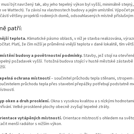
 musí být navržený tak, aby jeho tepelný výkon byl vyšší, minimálně stejný
e ve Wattech). Ta závisí na vlastnostech budovy a jejím umístění. Výpočet p
částí většiny projektů rodinných domů, odsouhlasených místně příslušným
ně patří:
nější teplota.
Klimatické pásmo oblasti, v níž je stavba realizována, výraz
očítat. Platí, že čím nižší je průměrná vnější teplota v dané lokalitě, tím vět
místění budovy a povětrnostní podmínky.
Stavby, jež stojí na otevřen
epelný požadavek vyšší. Totožná budova stojící v husté městské zástavbě
žší.
epelná ochrana místností
– součinitel průchodu tepla stěnami, stropem
oučinitelem průchodu tepla přes stavební přepážky potřebují podstatně mé
ístností.
yp oken a druh prosklení.
Okna s vysokou kvalitou a s nízkými hodnotami 
hřívání. Velké prosklené plochy obecně zvyšují tepelné ztráty.
rientace vytápěných místností.
Orientace místností s ohledem na svět
tačit menší radiátor s nižším výkon.