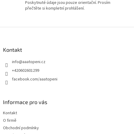
Poskytnuté údaje jsou pouze orientační. Prosím
přečtěte si kompletní prohlášení.
Z
á
p
a
Kontakt
t
info
@
aaatopeni.cz
í
+420602601299
facebook.com/aaatopeni
Informace pro vás
Kontakt
O firmě
Obchodní podmínky