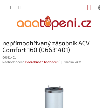
Přejít
NÁKUP
na
obsah
KOŠÍK
nepřímoohřívaný zásobník ACV
Comfort 160 (06631401)
06631401
Průměrné
Neohodnoceno
Podrobnosti hodnocení
Značka:
ACV
hodnocení
produktu
je
0,0
z
5
hvězdiček.