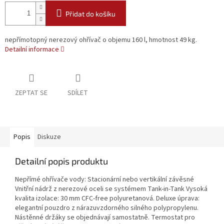
Přidat do košíku
nepřímotopný nerezový ohřívač o objemu 160 l, hmotnost 49 kg.
Detailní informace
ZEPTAT SE
SDÍLET
Popis
Diskuze
Detailní popis produktu
Nepřímé ohřívače vody: Stacionární nebo vertikální závěsné
Vnitřní nádrž z nerezové oceli se systémem Tank-in-Tank Vysoká
kvalita izolace: 30 mm CFC-free polyuretanová. Deluxe úprava:
elegantní pouzdro z nárazuvzdorného silného polypropylenu.
Nástěnné držáky se objednávají samostatně. Termostat pro