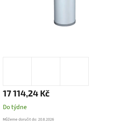
17 114,24 Kč
Měrná
Do týdne
cena:
Můžeme doručit do:
20.8.2026