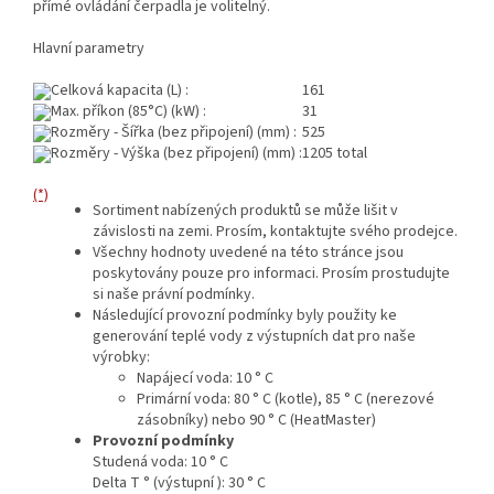
přímé ovládání čerpadla je volitelný.
Hlavní parametry
Celková kapacita (L) :
161
Max. příkon (85°C) (kW) :
31
Rozměry - Šířka (bez připojení) (mm) :
525
Rozměry - Výška (bez připojení) (mm) :
1205 total
(*)
Sortiment nabízených produktů se může lišit v
závislosti na zemi. Prosím, kontaktujte svého prodejce.
Všechny hodnoty uvedené na této stránce jsou
poskytovány pouze pro informaci. Prosím prostudujte
si naše právní podmínky.
Následující provozní podmínky byly použity ke
generování teplé vody z výstupních dat pro naše
výrobky:
Napájecí voda: 10 ° C
Primární voda: 80 ° C (kotle), 85 ° C (nerezové
zásobníky) nebo 90 ° C (HeatMaster)
Provozní podmínky
Studená voda: 10 ° C
Delta T ° (výstupní ): 30 ° C