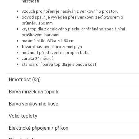
místnosti
vzduch pro hoření je nasáván z venkovního prostoru
odvod spalin je vyveden přes venkovní zeď otvorem o
průměru 160 mm
kryt topidla z ocelového plechu chráněného speciálními
práškovými barvami
maximální tloušťka zdi 60 cm
tovární nastavení pro zemní plyn
možnost přestavení na propan-butan
záruka 24 měsíců
standardní barva topidla je slonová kost
Hmotnost (kg)
Barva mřížek na topidle
Barva venkovního koše
Volič teploty
Elektrické připojení / příkon