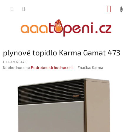
Přejít
NÁKUP
na
obsah
KOŠÍK
plynové topidlo Karma Gamat 473
CZGAMAT473
Průměrné
Neohodnoceno
Podrobnosti hodnocení
Značka:
Karma
hodnocení
produktu
je
0,0
z
5
hvězdiček.