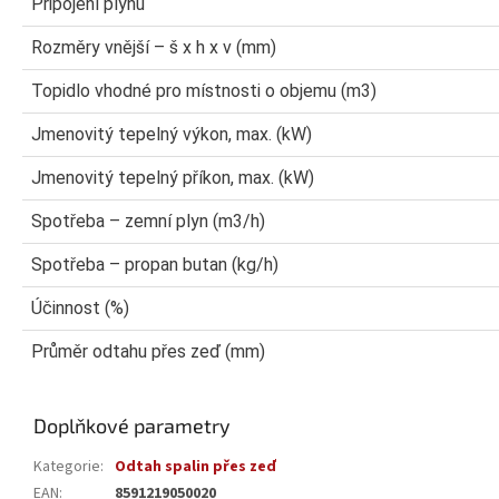
Připojení plynu
Rozměry vnější – š x h x v (mm)
Topidlo vhodné pro místnosti o objemu (m3)
Jmenovitý tepelný výkon, max. (kW)
Jmenovitý tepelný příkon, max. (kW)
Spotřeba – zemní plyn (m3/h)
Spotřeba – propan butan (kg/h)
Účinnost (%)
Průměr odtahu přes zeď (mm)
Doplňkové parametry
Kategorie
:
Odtah spalin přes zeď
EAN
:
8591219050020