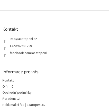
Z
á
p
a
Kontakt
t
info
@
aaatopeni.cz
í
+420602601299
facebook.com/aaatopeni
Informace pro vás
Kontakt
O firmě
Obchodní podmínky
Poradenství
Reklamační řád | aaatopeni.cz