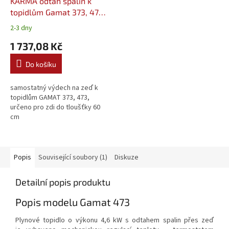
KARMA odtah spalin k
topidlům Gamat 373, 473
tl. 60 cm (VYD73-60)
2-3 dny
1 737,08 Kč
Do košíku
samostatný výdech na zeď k
topidlům GAMAT 373, 473,
určeno pro zdi do tloušťky 60
cm
Popis
Související soubory (1)
Diskuze
Detailní popis produktu
Popis modelu Gamat 473
Plynové topidlo o výkonu 4,6 kW s odtahem spalin přes zeď