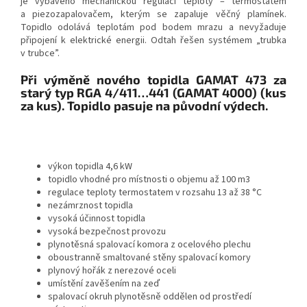
je vybaveno mechanickou regulací teploty – termostatem
a piezozapalovačem, kterým se zapaluje věčný plamínek.
Topidlo odolává teplotám pod bodem mrazu a nevyžaduje
připojení k elektrické energii. Odtah řešen systémem „trubka
v trubce”.
Při výměně nového topidla GAMAT 473 za
starý typ RGA 4/411…441 (GAMAT 4000) (kus
za kus). Topidlo pasuje na původní výdech.
výkon topidla 4,6 kW
topidlo vhodné pro místnosti o objemu až 100 m3
regulace teploty termostatem v rozsahu 13 až 38 °C
nezámrznost topidla
vysoká účinnost topidla
vysoká bezpečnost provozu
plynotěsná spalovací komora z ocelového plechu
oboustranně smaltované stěny spalovací komory
plynový hořák z nerezové oceli
umístění zavěšením na zeď
spalovací okruh plynotěsně oddělen od prostředí