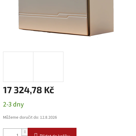
17 324,78 Kč
Měrná
2-3 dny
cena:
Můžeme doručit do:
12.8.2026
Přidat do košíku