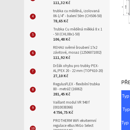
111,32 Kč
trubka cu měděná, izolovaná
06-1/4" - balení 50m (CHS06-50)
78,65 Kč
Trubka Cu měděná měkká 8 x 1
- 50 (CHL08x1-50)
106,48 Kč
REHAU svěrné šroubení 17x2
závitové, mosaz (12506071002)
111,92 Kč
Držák ohybu pro trubky PEX-
AL/PEX 20 - 22 mm (TOP610-20)
27,10 Kč
PŘ
RegulusFLEX - flexibilní trubka
80 - metráž (16062)
281,45 Kč
Typ
Vaillant modul VR 940 f
(0010038366)
Typ
4 756,75 Kč
PROTHERM WiFi ekvitermní
Typ
regulace eBus MiGo Select