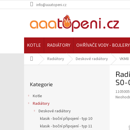
Přejít
info@aaatopeni.cz
na
obsah
KOTLE
RADIÁTORY
OHŘÍVAČE VODY - BOJLERY
Domů
Radiátory
Deskové radiátory
VKM8 
P
Radi
o
Přeskočit
s
S0-
Kategorie
kategorie
t
1105005
r
Kotle
Průměr
Neohod
a
hodnoce
Radiátory
n
produkt
Deskové radiátory
n
je
í
klasik - boční připojení - typ 10
0,0
z
p
klasik - boční připojení - typ 11