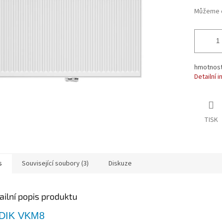
ek.
Můžeme d
hmotnost 
Detailní 
TISK
s
Související soubory (3)
Diskuze
ailní popis produktu
DIK VKM8