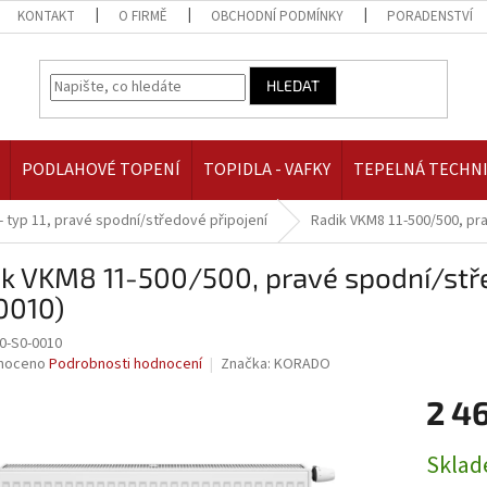
KONTAKT
O FIRMĚ
OBCHODNÍ PODMÍNKY
PORADENSTVÍ
HLEDAT
PODLAHOVÉ TOPENÍ
TOPIDLA - VAFKY
TEPELNÁ TECHN
- typ 11, pravé spodní/středové připojení
Radik VKM8 11-500/500, pr
k VKM8 11-500/500, pravé spodní/stř
0010)
0-S0-0010
né
noceno
Podrobnosti hodnocení
Značka:
KORADO
ní
2 4
u
Měrná
Skla
cena: