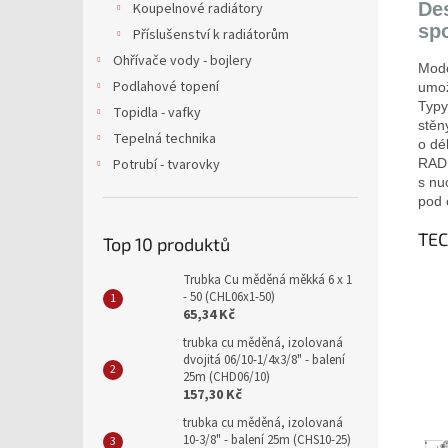
De
Koupelnové radiátory
sp
Příslušenství k radiátorům
Ohřívače vody - bojlery
Mod
Podlahové topení
umo
Typy
Topidla - vafky
stěn
Tepelná technika
o dé
RADI
Potrubí - tvarovky
s nu
pod 
TE
Top 10 produktů
Trubka Cu měděná měkká 6 x 1
- 50 (CHL06x1-50)
65,34 Kč
trubka cu měděná, izolovaná
dvojitá 06/10-1/4x3/8" - balení
25m (CHD06/10)
157,30 Kč
trubka cu měděná, izolovaná
10-3/8" - balení 25m (CHS10-25)