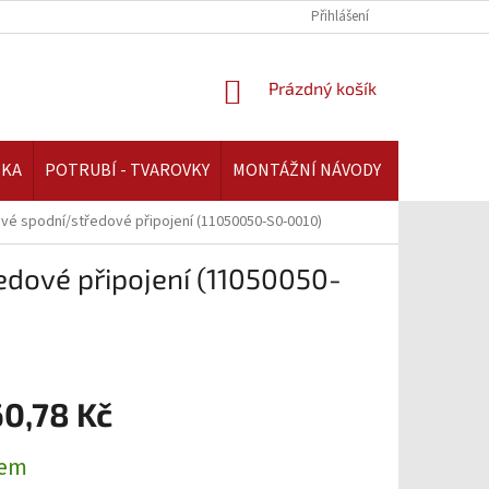
REKLAMAČNÍ ŘÁD | AAATOPENI.CZ
PLATBA A DOPRAVA | AAATOPENI.C
Přihlášení
NÁKUPNÍ
Prázdný košík
KOŠÍK
IKA
POTRUBÍ - TVAROVKY
MONTÁŽNÍ NÁVODY
avé spodní/středové připojení (11050050-S0-0010)
edové připojení (11050050-
60,78 Kč
dem