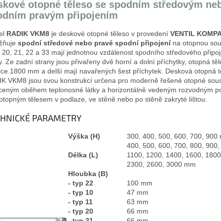
skové otopné těleso se spodním středovým ne
odním pravým připojením
el
RADIK VKM8
je deskové otopné těleso v provedení
VENTIL KOMPA
žňuje
spodní středové
nebo pravé spodní připojení
na otopnou sou
 20, 21, 22 a 33 mají jednotnou vzdálenost spodního středového připoj
y. Ze zadní strany jsou přivařeny dvě horní a dolní příchytky, otopná tě
lce 1800 mm a delší mají navařených šest příchytek. Desková otopná t
K VKM8 jsou svou konstrukcí určena pro moderně řešené otopné sou
ceným oběhem teplonosné látky a horizontálně vedeným rozvodným p
otopným tělesem v podlaze, ve stěně nebo po stěně zakryté lištou.
CHNICKÉ PARAMETRY
Výška (H)
300, 400, 500, 600, 700, 90
400, 500, 600, 700, 800, 900,
Délka (L)
1100, 1200, 1400, 1600, 1800
2300, 2600, 3000 mm
Hloubka (B)
- typ 22
100 mm
- typ 10
47 mm
- typ 11
63 mm
- typ 20
66 mm
- typ 21
66 mm