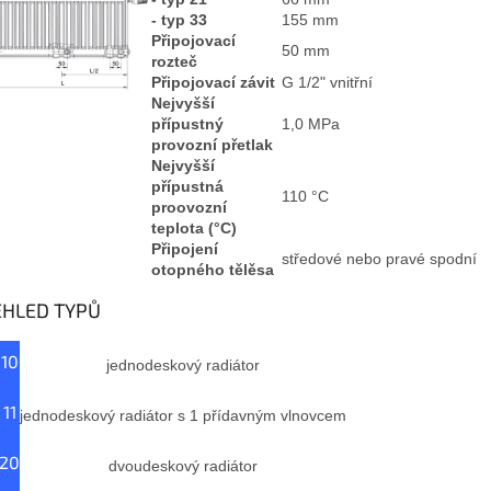
- typ 33
155 mm
Připojovací
50 mm
rozteč
Připojovací závit
G 1/2" vnitřní
Nejvyšší
přípustný
1,0 MPa
provozní přetlak
Nejvyšší
přípustná
110 °C
proovozní
teplota (°C)
Připojení
středové nebo pravé spodní
otopného tělěsa
EHLED TYPŮ
 10
jednodeskový radiátor
 11
jednodeskový radiátor s 1 přídavným vlnovcem
 20
dvoudeskový radiátor