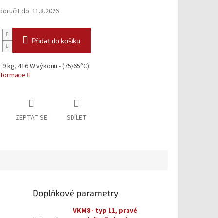
oručit do:
11.8.2026
Přidat do košíku
9 kg, 416 W výkonu - (75/65°C)
informace
ZEPTAT SE
SDÍLET
Doplňkové parametry
VKM8 - typ 11, pravé