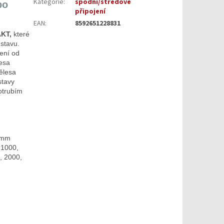
Kategorie
:
spodní/středové
bo
připojení
EAN
:
8592651228831
KT,
které
stavu.
ení od
lesa
ělesa
stavy
otrubím
0 mm
 1000,
, 2000,