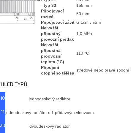
- typ 33
155 mm
Připojovací
50 mm
rozteč
Připojovací závit
G 1/2" vnitřní
Nejvyšší
přípustný
1,0 MPa
provozní přetlak
Nejvyšší
přípustná
110 °C
proovozní
teplota (°C)
Připojení
středové nebo pravé spodní
otopného tělěsa
EHLED TYPŮ
 10
jednodeskový radiátor
 11
jednodeskový radiátor s 1 přídavným vlnovcem
 20
dvoudeskový radiátor