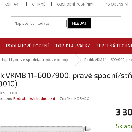
KONTAKT
O FIRMĚ
OBCHODNÍ PODMÍNKY
PORADENSTVÍ
HLEDAT
PODLAHOVÉ TOPENÍ
TOPIDLA - VAFKY
TEPELNÁ TECHN
- typ 11, pravé spodní/středové připojení
Radik VKM8 11-600/900, pr
ik VKM8 11-600/900, pravé spodní/stř
0010)
0-S0-0010
né
noceno
Podrobnosti hodnocení
Značka:
KORADO
ní
3 30
u
Měrná
Skla
cena: