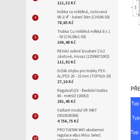
111,32 Kč
trubka cu měděná, izolovaná
06-1/4" - balení 50m (CHS06-50)
78,65 Kč
Trubka Cu měděná měkká 8 x 1
- 50 (CHL08x1-50)
106,48 Kč
REHAU svěrné šroubení 17x2
závitové, mosaz (12506071002)
111,92 Kč
Držák ohybu pro trubky PEX-
AL/PEX 20 - 22 mm (TOP610-20)
27,10 Kč
PŘ
RegulusFLEX - flexibilní trubka
80 - metráž (16062)
281,45 Kč
Typ
Vaillant modul VR 940 f
(0010038366)
Typ
4 756,75 Kč
PROTHERM WiFi ekvitermní
Typ
regulace eBus MiGo Select