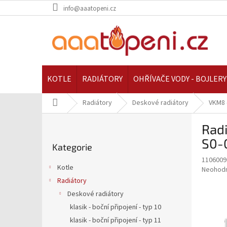
Přejít
info@aaatopeni.cz
na
obsah
KOTLE
RADIÁTORY
OHŘÍVAČE VODY - BOJLERY
Domů
Radiátory
Deskové radiátory
VKM8 
P
Rad
o
Přeskočit
s
S0-
Kategorie
kategorie
t
1106009
r
Kotle
Průměr
Neohod
a
hodnoce
Radiátory
n
produkt
Deskové radiátory
n
je
í
klasik - boční připojení - typ 10
0,0
z
p
klasik - boční připojení - typ 11