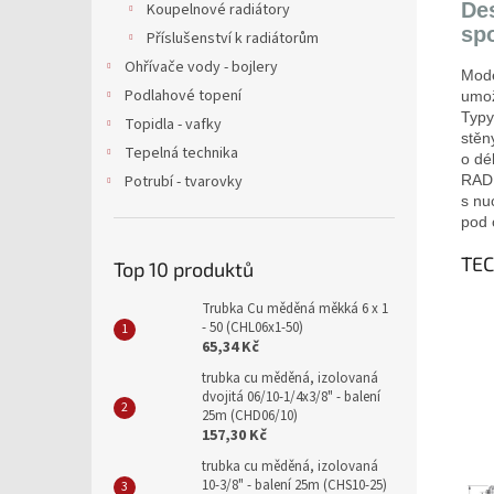
De
Koupelnové radiátory
sp
Příslušenství k radiátorům
Ohřívače vody - bojlery
Mod
Podlahové topení
umo
Typy
Topidla - vafky
stěn
Tepelná technika
o dé
RADI
Potrubí - tvarovky
s nu
pod 
TE
Top 10 produktů
Trubka Cu měděná měkká 6 x 1
- 50 (CHL06x1-50)
65,34 Kč
trubka cu měděná, izolovaná
dvojitá 06/10-1/4x3/8" - balení
25m (CHD06/10)
157,30 Kč
trubka cu měděná, izolovaná
10-3/8" - balení 25m (CHS10-25)