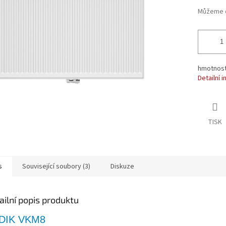
ek.
Můžeme d
hmotnost 
Detailní 
TISK
s
Související soubory (3)
Diskuze
ailní popis produktu
DIK VKM8