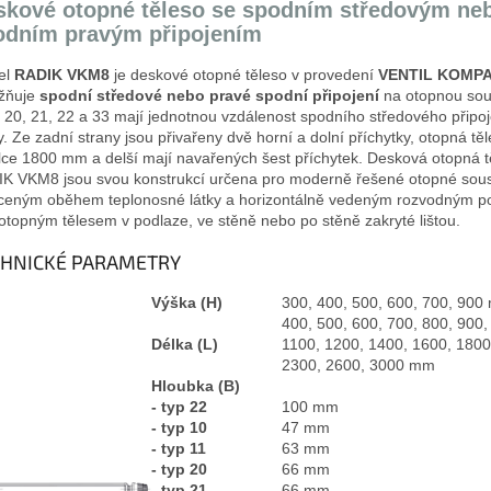
skové otopné těleso se spodním středovým ne
odním pravým připojením
el
RADIK VKM8
je deskové otopné těleso v provedení
VENTIL KOMPA
žňuje
spodní středové
nebo pravé spodní připojení
na otopnou sou
 20, 21, 22 a 33 mají jednotnou vzdálenost spodního středového připoj
y. Ze zadní strany jsou přivařeny dvě horní a dolní příchytky, otopná tě
lce 1800 mm a delší mají navařených šest příchytek. Desková otopná t
K VKM8 jsou svou konstrukcí určena pro moderně řešené otopné sou
ceným oběhem teplonosné látky a horizontálně vedeným rozvodným p
otopným tělesem v podlaze, ve stěně nebo po stěně zakryté lištou.
CHNICKÉ PARAMETRY
Výška (H)
300, 400, 500, 600, 700, 90
400, 500, 600, 700, 800, 900,
Délka (L)
1100, 1200, 1400, 1600, 1800
2300, 2600, 3000 mm
Hloubka (B)
- typ 22
100 mm
- typ 10
47 mm
- typ 11
63 mm
- typ 20
66 mm
- typ 21
66 mm