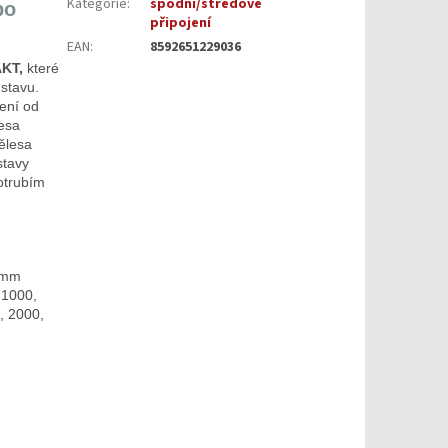
Kategorie
:
spodní/středové
bo
připojení
EAN
:
8592651229036
KT,
které
stavu.
ení od
lesa
ělesa
stavy
otrubím
0 mm
 1000,
, 2000,