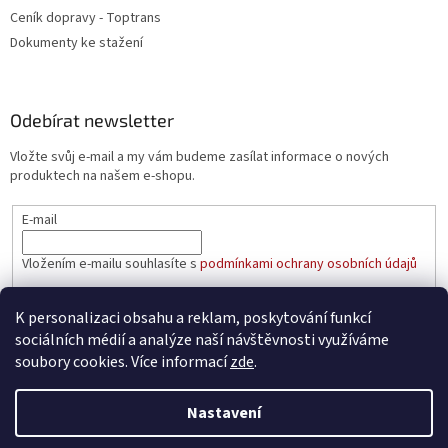
Ceník dopravy - Toptrans
Dokumenty ke stažení
Odebírat newsletter
Vložte svůj e-mail a my vám budeme zasílat informace o nových
produktech na našem e-shopu.
E-mail
Vložením e-mailu souhlasíte s
podmínkami ochrany osobních údajů
PŘIHLÁSIT SE
K personalizaci obsahu a reklam, poskytování funkcí
sociálních médií a analýze naší návštěvnosti využíváme
soubory cookies. Více informací
zde
.
Vytvořil Shoptet
Nastavení