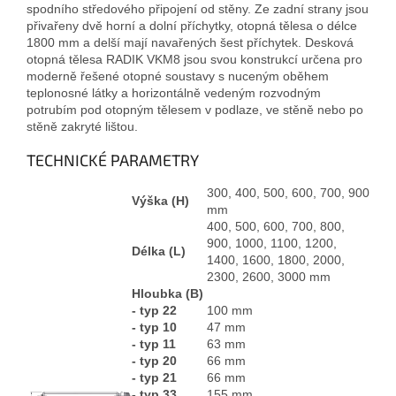
spodního středového připojení od stěny. Ze zadní strany jsou
přivařeny dvě horní a dolní příchytky, otopná tělesa o délce
1800 mm a delší mají navařených šest příchytek. Desková
otopná tělesa RADIK VKM8 jsou svou konstrukcí určena pro
moderně řešené otopné soustavy s nuceným oběhem
teplonosné látky a horizontálně vedeným rozvodným
potrubím pod otopným tělesem v podlaze, ve stěně nebo po
stěně zakryté lištou.
TECHNICKÉ PARAMETRY
300, 400, 500, 600, 700, 900
Výška (H)
mm
400, 500, 600, 700, 800,
900, 1000, 1100, 1200,
Délka (L)
1400, 1600, 1800, 2000,
2300, 2600, 3000 mm
Hloubka (B)
- typ 22
100 mm
- typ 10
47 mm
- typ 11
63 mm
- typ 20
66 mm
- typ 21
66 mm
- typ 33
155 mm