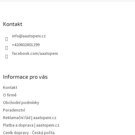
Z
á
p
a
Kontakt
t
info
@
aaatopeni.cz
í
+420602601299
facebook.com/aaatopeni
Informace pro vás
Kontakt
O firmě
Obchodní podmínky
Poradenství
Reklamační řád | aaatopeni.cz
Platba a doprava | aaatopeni.cz
Ceník dopravy - Česká pošta