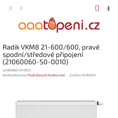
Přejít
NÁKUP
na
obsah
KOŠÍK
Radik VKM8 21-600/600, pravé
spodní/středové připojení
(21060060-S0-0010)
21060060-S0-0010
Průměrné
Neohodnoceno
Podrobnosti hodnocení
Značka:
KORADO
hodnocení
produktu
je
0,0
z
5
hvězdiček.