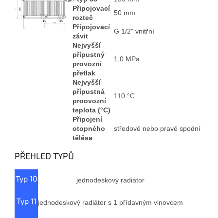
Připojovací
50 mm
rozteč
Připojovací
G 1/2" vnitřní
závit
Nejvyšší
přípustný
1,0 MPa
provozní
přetlak
Nejvyšší
přípustná
110 °C
proovozní
teplota (°C)
Připojení
otopného
středové nebo pravé spodní
tělěsa
PŘEHLED TYPŮ
Typ 10
jednodeskový radiátor
Typ 11
jednodeskový radiátor s 1 přídavným vlnovcem