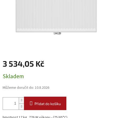
3 534,05 Kč
Měrná
Skladem
cena:
Můžeme doručit do:
10.8.2026
Přidat do košíku
hmotnost 17 kg, 776 W výkonu - (75/65°C)