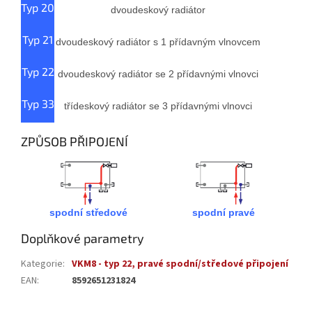
Typ 20
dvoudeskový radiátor
Typ 21
dvoudeskový radiátor s 1 přídavným vlnovcem
Typ 22
dvoudeskový radiátor se 2 přídavnými vlnovci
Typ 33
třídeskový radiátor se 3 přídavnými vlnovci
ZPŮSOB PŘIPOJENÍ
spodní středové
spodní pravé
Doplňkové parametry
Kategorie
:
VKM8 - typ 22, pravé spodní/středové připojení
EAN
:
8592651231824