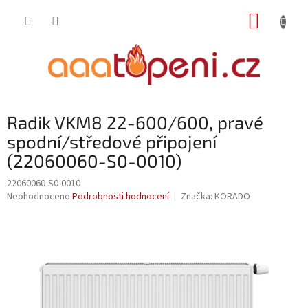
Přejít
NÁKUP
na
obsah
KOŠÍK
Radik VKM8 22-600/600, pravé
spodní/středové připojení
(22060060-S0-0010)
22060060-S0-0010
Průměrné
Neohodnoceno
Podrobnosti hodnocení
Značka:
KORADO
hodnocení
produktu
je
0,0
z
5
hvězdiček.