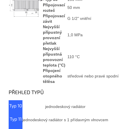
Připojovací
50 mm
rozteč
Připojovací
G 1/2" vnitřní
závit
Nejvyšší
přípustný
1,0 MPa
provozní
přetlak
Nejvyšší
přípustná
110 °C
proovozní
teplota (°C)
Připojení
otopného
středové nebo pravé spodní
tělěsa
PŘEHLED TYPŮ
Typ 10
jednodeskový radiátor
Typ 11
jednodeskový radiátor s 1 přídavným vlnovcem