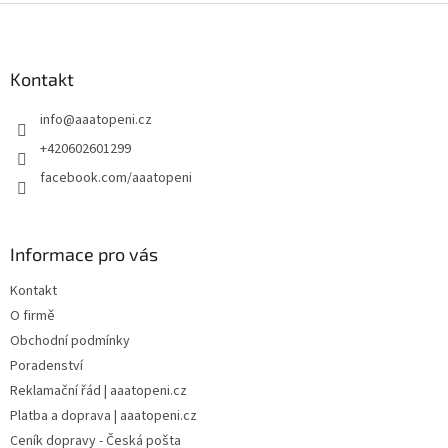
Z
á
p
a
Kontakt
t
info
@
aaatopeni.cz
í
+420602601299
facebook.com/aaatopeni
Informace pro vás
Kontakt
O firmě
Obchodní podmínky
Poradenství
Reklamační řád | aaatopeni.cz
Platba a doprava | aaatopeni.cz
Ceník dopravy - Česká pošta