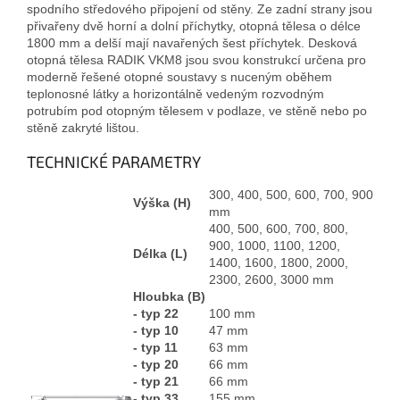
spodního středového připojení od stěny. Ze zadní strany jsou
přivařeny dvě horní a dolní příchytky, otopná tělesa o délce
1800 mm a delší mají navařených šest příchytek. Desková
otopná tělesa RADIK VKM8 jsou svou konstrukcí určena pro
moderně řešené otopné soustavy s nuceným oběhem
teplonosné látky a horizontálně vedeným rozvodným
potrubím pod otopným tělesem v podlaze, ve stěně nebo po
stěně zakryté lištou.
TECHNICKÉ PARAMETRY
300, 400, 500, 600, 700, 900
Výška (H)
mm
400, 500, 600, 700, 800,
900, 1000, 1100, 1200,
Délka (L)
1400, 1600, 1800, 2000,
2300, 2600, 3000 mm
Hloubka (B)
- typ 22
100 mm
- typ 10
47 mm
- typ 11
63 mm
- typ 20
66 mm
- typ 21
66 mm
- typ 33
155 mm