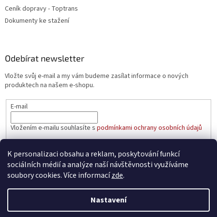
Ceník dopravy - Toptrans
Dokumenty ke stažení
Odebírat newsletter
Vložte svůj e-mail a my vám budeme zasílat informace o nových
produktech na našem e-shopu.
E-mail
Vložením e-mailu souhlasíte s
podmínkami ochrany osobních údajů
PŘIHLÁSIT SE
K personalizaci obsahu a reklam, poskytování funkcí
sociálních médií a analýze naší návštěvnosti využíváme
soubory cookies. Více informací
zde
.
Vytvořil Shoptet
Nastavení