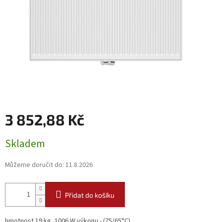
3 852,88 Kč
Měrná
Skladem
cena:
Můžeme doručit do:
11.8.2026
Přidat do košíku
hmotnost 19 kg, 1006 W výkonu - (75/65°C)