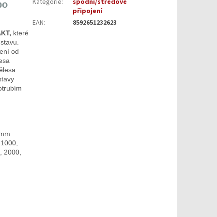
Kategorie
:
spodní/středové
bo
připojení
EAN
:
8592651232623
KT,
které
stavu.
ení od
lesa
ělesa
stavy
otrubím
0 mm
 1000,
, 2000,