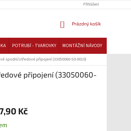
REKLAMAČNÍ ŘÁD | AAATOPENI.CZ
PLATBA A DOPRAVA | AAATOPENI.C
Přihlášení
NÁKUPNÍ
Prázdný košík
KOŠÍK
IKA
POTRUBÍ - TVAROVKY
MONTÁŽNÍ NÁVODY
avé spodní/středové připojení (33050060-S0-0010)
edové připojení (33050060-
7,90 Kč
dem