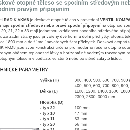
skové otopné těleso se spodním středovým ne
odním pravým připojením
el
RADIK VKM8
je deskové otopné těleso v provedení
VENTIL KOMPA
žňuje
spodní středové
nebo pravé spodní připojení
na otopnou sou
 20, 21, 22 a 33 mají jednotnou vzdálenost spodního středového připoj
y. Ze zadní strany jsou přivařeny dvě horní a dolní příchytky, otopná tě
lce 1800 mm a delší mají navařených šest příchytek. Desková otopná t
K VKM8 jsou svou konstrukcí určena pro moderně řešené otopné sou
ceným oběhem teplonosné látky a horizontálně vedeným rozvodným p
otopným tělesem v podlaze, ve stěně nebo po stěně zakryté lištou.
CHNICKÉ PARAMETRY
Výška (H)
300, 400, 500, 600, 700, 90
400, 500, 600, 700, 800, 900,
Délka (L)
1100, 1200, 1400, 1600, 1800
2300, 2600, 3000 mm
Hloubka (B)
- typ 22
100 mm
- typ 10
47 mm
- typ 11
63 mm
- typ 20
66 mm
- typ 21
66 mm