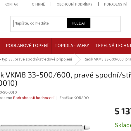
KONTAKT
O FIRMĚ
OBCHODNÍ PODMÍNKY
PORADENSTVÍ
HLEDAT
PODLAHOVÉ TOPENÍ
TOPIDLA - VAFKY
TEPELNÁ TECHN
- typ 33, pravé spodní/středové připojení
Radik VKM8 33-500/600, pr
ik VKM8 33-500/600, pravé spodní/stř
0010)
0-S0-0010
né
noceno
Podrobnosti hodnocení
Značka:
KORADO
ní
5 13
u
Měrná
Skla
cena: