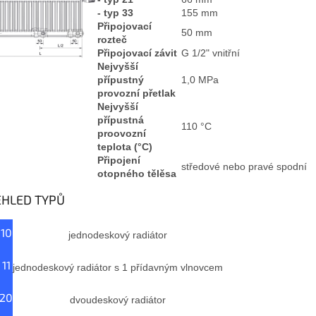
- typ 33
155 mm
Připojovací
50 mm
rozteč
Připojovací závit
G 1/2" vnitřní
Nejvyšší
přípustný
1,0 MPa
provozní přetlak
Nejvyšší
přípustná
110 °C
proovozní
teplota (°C)
Připojení
středové nebo pravé spodní
otopného tělěsa
EHLED TYPŮ
 10
jednodeskový radiátor
 11
jednodeskový radiátor s 1 přídavným vlnovcem
 20
dvoudeskový radiátor