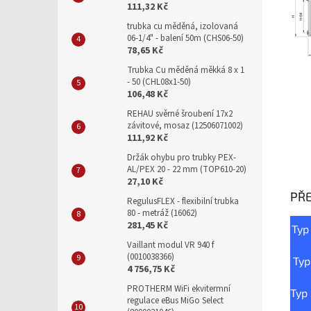
111,32 Kč
trubka cu měděná, izolovaná
06-1/4" - balení 50m (CHS06-50)
78,65 Kč
Trubka Cu měděná měkká 8 x 1
- 50 (CHL08x1-50)
106,48 Kč
REHAU svěrné šroubení 17x2
závitové, mosaz (12506071002)
111,92 Kč
Držák ohybu pro trubky PEX-
AL/PEX 20 - 22 mm (TOP610-20)
27,10 Kč
PŘ
RegulusFLEX - flexibilní trubka
80 - metráž (16062)
281,45 Kč
Typ
Vaillant modul VR 940 f
(0010038366)
Typ
4 756,75 Kč
PROTHERM WiFi ekvitermní
Typ
regulace eBus MiGo Select