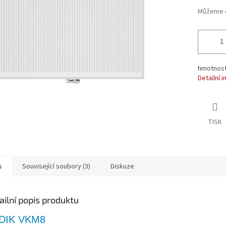
ek.
Můžeme d
hmotnost 
Detailní 
TISK
s
Související soubory (3)
Diskuze
ailní popis produktu
DIK VKM8