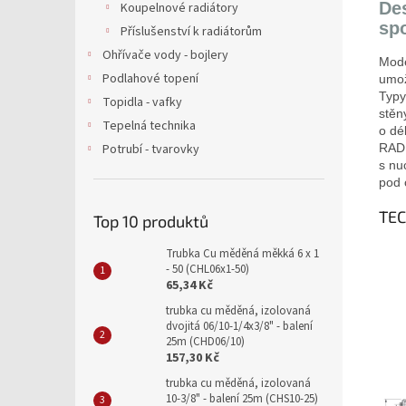
De
Koupelnové radiátory
sp
Příslušenství k radiátorům
Ohřívače vody - bojlery
Mod
Podlahové topení
umo
Typy
Topidla - vafky
stěn
Tepelná technika
o dé
RADI
Potrubí - tvarovky
s nu
pod 
TE
Top 10 produktů
Trubka Cu měděná měkká 6 x 1
- 50 (CHL06x1-50)
65,34 Kč
trubka cu měděná, izolovaná
dvojitá 06/10-1/4x3/8" - balení
25m (CHD06/10)
157,30 Kč
trubka cu měděná, izolovaná
10-3/8" - balení 25m (CHS10-25)