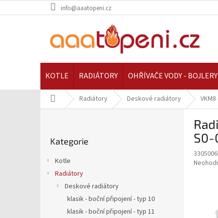
Přejít
info@aaatopeni.cz
na
obsah
KOTLE
RADIÁTORY
OHŘÍVAČE VODY - BOJLERY
Domů
Radiátory
Deskové radiátory
VKM8 
P
Rad
o
Přeskočit
s
S0-
Kategorie
kategorie
t
3305006
r
Kotle
Průměr
Neohod
a
hodnoce
Radiátory
n
produkt
Deskové radiátory
n
je
í
klasik - boční připojení - typ 10
0,0
z
p
klasik - boční připojení - typ 11