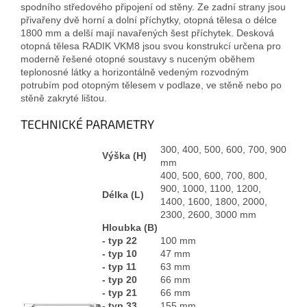
spodního středového připojení od stěny. Ze zadní strany jsou
přivařeny dvě horní a dolní příchytky, otopná tělesa o délce
1800 mm a delší mají navařených šest příchytek. Desková
otopná tělesa RADIK VKM8 jsou svou konstrukcí určena pro
moderně řešené otopné soustavy s nuceným oběhem
teplonosné látky a horizontálně vedeným rozvodným
potrubím pod otopným tělesem v podlaze, ve stěně nebo po
stěně zakryté lištou.
TECHNICKÉ PARAMETRY
300, 400, 500, 600, 700, 900
Výška (H)
mm
400, 500, 600, 700, 800,
900, 1000, 1100, 1200,
Délka (L)
1400, 1600, 1800, 2000,
2300, 2600, 3000 mm
Hloubka (B)
- typ 22
100 mm
- typ 10
47 mm
- typ 11
63 mm
- typ 20
66 mm
- typ 21
66 mm
- typ 33
155 mm