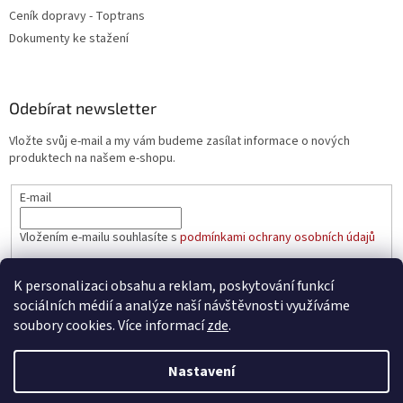
Ceník dopravy - Toptrans
Dokumenty ke stažení
Odebírat newsletter
Vložte svůj e-mail a my vám budeme zasílat informace o nových
produktech na našem e-shopu.
E-mail
Vložením e-mailu souhlasíte s
podmínkami ochrany osobních údajů
PŘIHLÁSIT SE
K personalizaci obsahu a reklam, poskytování funkcí
sociálních médií a analýze naší návštěvnosti využíváme
soubory cookies. Více informací
zde
.
Vytvořil Shoptet
Nastavení