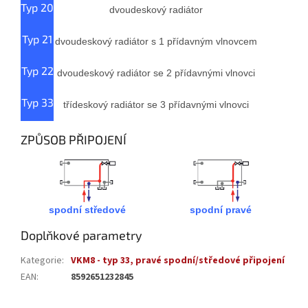
Typ 20
dvoudeskový radiátor
Typ 21
dvoudeskový radiátor s 1 přídavným vlnovcem
Typ 22
dvoudeskový radiátor se 2 přídavnými vlnovci
Typ 33
třídeskový radiátor se 3 přídavnými vlnovci
ZPŮSOB PŘIPOJENÍ
spodní středové
spodní pravé
Doplňkové parametry
Kategorie
:
VKM8 - typ 33, pravé spodní/středové připojení
EAN
:
8592651232845