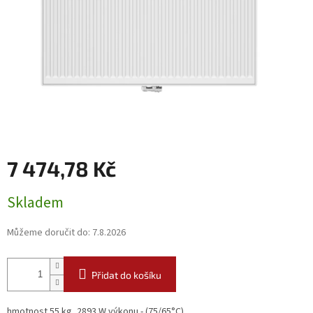
7 474,78 Kč
Měrná
Skladem
cena:
Můžeme doručit do:
7.8.2026
Přidat do košíku
hmotnost 55 kg, 2893 W výkonu - (75/65°C)