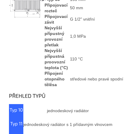
Připojovací
50 mm
rozteč
Připojovací
G 1/2" vnitřní
závit
Nejvyšší
přípustný
1,0 MPa
provozní
přetlak
Nejvyšší
přípustná
110 °C
proovozní
teplota (°C)
Připojení
otopného
středové nebo pravé spodní
tělěsa
PŘEHLED TYPŮ
Typ 10
jednodeskový radiátor
Typ 11
jednodeskový radiátor s 1 přídavným vlnovcem