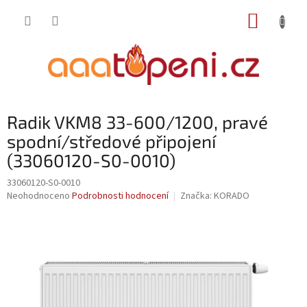
Přejít
NÁKUP
na
obsah
KOŠÍK
Radik VKM8 33-600/1200, pravé
spodní/středové připojení
(33060120-S0-0010)
33060120-S0-0010
Průměrné
Neohodnoceno
Podrobnosti hodnocení
Značka:
KORADO
hodnocení
produktu
je
0,0
z
5
hvězdiček.