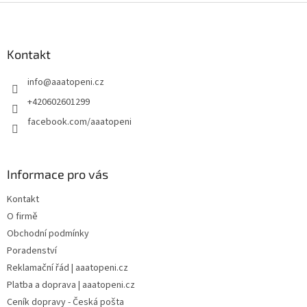
Z
á
p
a
Kontakt
t
info
@
aaatopeni.cz
í
+420602601299
facebook.com/aaatopeni
Informace pro vás
Kontakt
O firmě
Obchodní podmínky
Poradenství
Reklamační řád | aaatopeni.cz
Platba a doprava | aaatopeni.cz
Ceník dopravy - Česká pošta