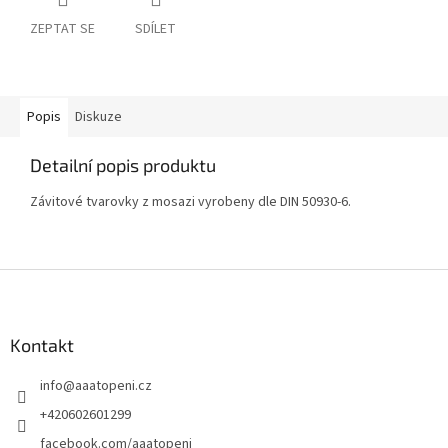
ZEPTAT SE
SDÍLET
Popis
Diskuze
Detailní popis produktu
Závitové tvarovky z mosazi vyrobeny dle DIN 50930-6.
Z
á
p
a
Kontakt
t
info
@
aaatopeni.cz
í
+420602601299
facebook.com/aaatopeni