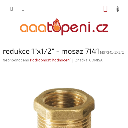
Přejít
NÁKUP
na
obsah
KOŠÍK
redukce 1"x1/2" - mosaz 7141
MS7241-1X1/2
Průměrné
Neohodnoceno
Podrobnosti hodnocení
Značka:
COMISA
hodnocení
produktu
je
0,0
z
5
hvězdiček.