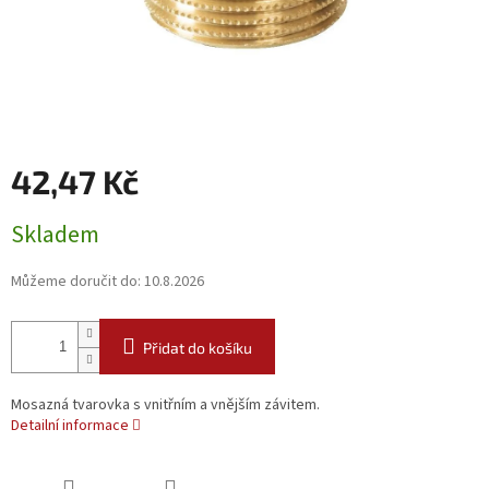
42,47 Kč
Měrná
Skladem
cena:
Můžeme doručit do:
10.8.2026
Přidat do košíku
Mosazná tvarovka s vnitřním a vnějším závitem.
Detailní informace