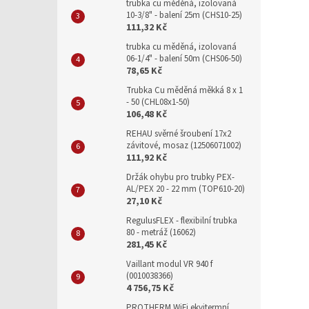
trubka cu měděná, izolovaná
10-3/8" - balení 25m (CHS10-25)
111,32 Kč
trubka cu měděná, izolovaná
06-1/4" - balení 50m (CHS06-50)
78,65 Kč
Trubka Cu měděná měkká 8 x 1
- 50 (CHL08x1-50)
106,48 Kč
REHAU svěrné šroubení 17x2
závitové, mosaz (12506071002)
111,92 Kč
Držák ohybu pro trubky PEX-
AL/PEX 20 - 22 mm (TOP610-20)
27,10 Kč
RegulusFLEX - flexibilní trubka
80 - metráž (16062)
281,45 Kč
Vaillant modul VR 940 f
(0010038366)
4 756,75 Kč
PROTHERM WiFi ekvitermní