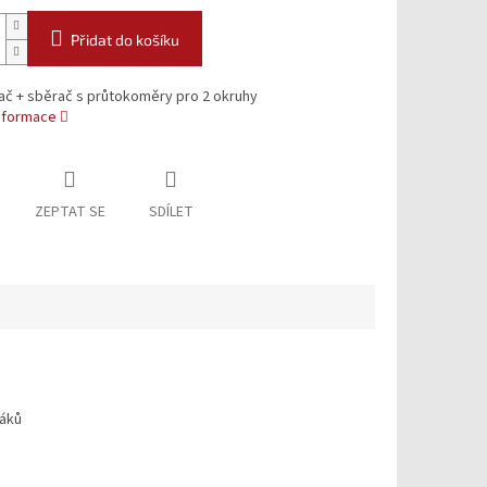
Přidat do košíku
ač + sběrač s průtokoměry pro 2 okruhy
informace
ZEPTAT SE
SDÍLET
žáků