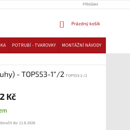
REKLAMAČNÍ ŘÁD | AAATOPENI.CZ
PLATBA A DOPRAVA | AAATOPENI.C
Přihlášení
NÁKUPNÍ
Prázdný košík
KOŠÍK
IKA
POTRUBÍ - TVAROVKY
MONTÁŽNÍ NÁVODY
uhy) - TOP553-1“/2
TOP553-1-/2
2 Kč
dem
oručit do:
11.8.2026