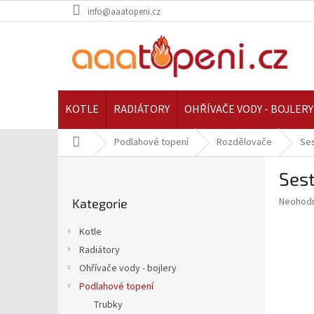
Přejít
info@aaatopeni.cz
na
obsah
KOTLE
RADIÁTORY
OHŘÍVAČE VODY - BOJLERY
Domů
Podlahové topení
Rozdělovače
Ses
P
Sest
o
Přeskočit
s
Průměr
Neohod
Kategorie
kategorie
t
hodnoce
r
produkt
Kotle
a
je
Radiátory
0,0
n
z
Ohřívače vody - bojlery
n
5
í
Podlahové topení
hvězdič
p
Trubky