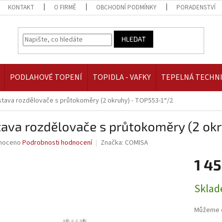
KONTAKT
O FIRMĚ
OBCHODNÍ PODMÍNKY
PORADENSTVÍ
HLEDAT
PODLAHOVÉ TOPENÍ
TOPIDLA - VAFKY
TEPELNÁ TECHN
tava rozdělovače s průtokoměry (2 okruhy) - TOP553-1“/2
ava rozdělovače s průtokoměry (2 okr
né
noceno
Podrobnosti hodnocení
Značka:
COMISA
ní
1 45
u
Měrná
Skla
cena:
ek.
Můžeme d