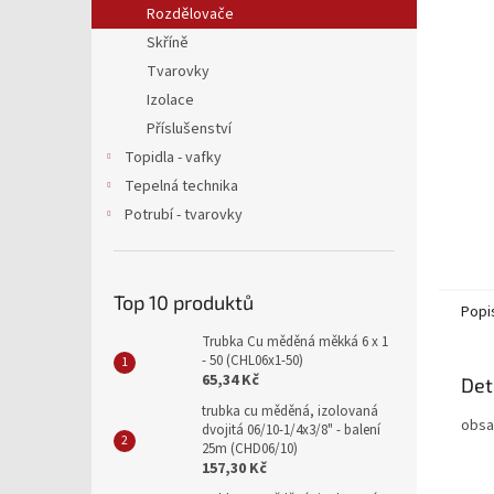
a
Rozdělovače
n
Skříně
e
Tvarovky
l
Izolace
Příslušenství
Topidla - vafky
Tepelná technika
Potrubí - tvarovky
Top 10 produktů
Popi
Trubka Cu měděná měkká 6 x 1
- 50 (CHL06x1-50)
65,34 Kč
Det
trubka cu měděná, izolovaná
obsa
dvojitá 06/10-1/4x3/8" - balení
25m (CHD06/10)
157,30 Kč