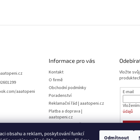
Informace pro vás
Odebíra
Kontakt
Vložte svů
aaatopeni.cz
produktech
O firmě
02601299
Obchodní podmínky
ook.com/aaatopeni
E-mail
Poradenství
Reklamační řád | aaatopeni.cz
Vložením
Platba a doprava |
údajů
aaatopeni.cz
Ceník dopravy - Česká pošta
PŘIHL
Ceník dopravy - Toptrans
aci obsahu a reklam, poskytování funkcí
Odmítnout