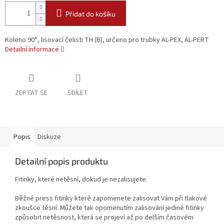
Přidat do košíku
Koleno 90°, lisovací čelisti TH (B), určeno pro trubky AL-PEX, AL-PERT
Detailní informace
ZEPTAT SE
SDÍLET
Popis
Diskuze
Detailní popis produktu
Fitinky, které netěsní, dokud je nezalisujete.
Běžné press fitinky které zapomenete zalisovat Vám při tlakové
zkoušce těsní. Můžete tak opomenutím zalisování jediné fitinky
způsobit netěsnost, která se projeví až po delším časovém