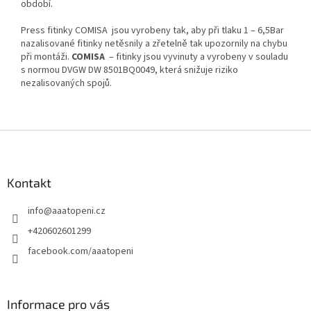
období.
Press fitinky COMISA jsou vyrobeny tak, aby při tlaku 1 – 6,5Bar
nazalisované fitinky netěsnily a zřetelně tak upozornily na chybu
při montáži.
COMISA
– fitinky jsou vyvinuty a vyrobeny v souladu
s normou DVGW DW 8501BQ0049, která snižuje riziko
nezalisovaných spojů.
Z
á
p
a
Kontakt
t
info
@
aaatopeni.cz
í
+420602601299
facebook.com/aaatopeni
Informace pro vás