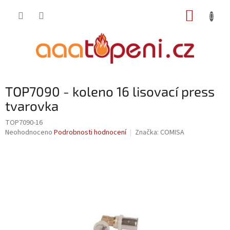
Přejít
NÁKUP
na
obsah
KOŠÍK
TOP7090 - koleno 16 lisovací press
tvarovka
TOP7090-16
Průměrné
Neohodnoceno
Podrobnosti hodnocení
Značka:
COMISA
hodnocení
produktu
je
0,0
z
5
hvězdiček.