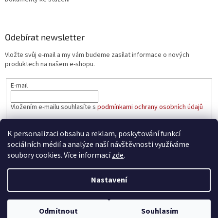
Odebírat newsletter
Vložte svůj e-mail a my vám budeme zasílat informace o nových
produktech na našem e-shopu.
E-mail
Vložením e-mailu souhlasíte s
podmínkami ochrany osobních údajů
PŘIHLÁSIT SE
K personalizaci obsahu a reklam, poskytování funkcí
sociálních médií a analýze naší návštěvnosti využíváme
soubory cookies. Více informací
zde
.
Vytvořil Shoptet
Nastavení
Copyright 2026
aaatopeni.cz
. Všechna práva vyhrazena.
Upravit
Odmítnout
Souhlasím
nastavení cookies