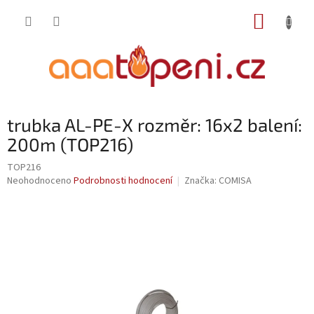
Přejít
NÁKUP
na
obsah
KOŠÍK
trubka AL-PE-X rozměr: 16x2 balení:
200m (TOP216)
TOP216
Průměrné
Neohodnoceno
Podrobnosti hodnocení
Značka:
COMISA
hodnocení
produktu
je
0,0
z
5
hvězdiček.