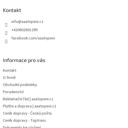
p
a
Kontakt
t
info
@
aaatopeni.cz
í
+420602601299
facebook.com/aaatopeni
Informace pro vás
Kontakt
O firmě
Obchodní podmínky
Poradenství
Reklamační řád | aaatopeni.cz
Platba a doprava | aaatopeni.cz
Ceník dopravy - Česká pošta
Ceník dopravy - Toptrans
Dokumenty ke stažení