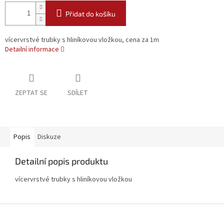
Přidat do košíku
vícervrstvé trubky s hliníkovou vložkou, cena za 1m
Detailní informace
ZEPTAT SE
SDÍLET
Popis
Diskuze
Detailní popis produktu
vícervrstvé trubky s hliníkovou vložkou
Z
á