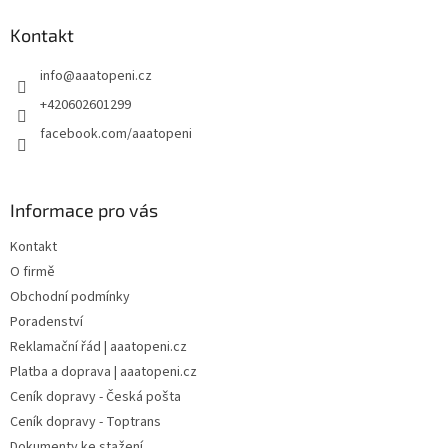
p
a
Kontakt
t
info
@
aaatopeni.cz
í
+420602601299
facebook.com/aaatopeni
Informace pro vás
Kontakt
O firmě
Obchodní podmínky
Poradenství
Reklamační řád | aaatopeni.cz
Platba a doprava | aaatopeni.cz
Ceník dopravy - Česká pošta
Ceník dopravy - Toptrans
Dokumenty ke stažení