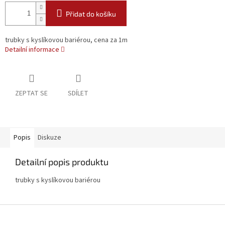
Přidat do košíku
trubky s kyslíkovou bariérou, cena za 1m
Detailní informace
ZEPTAT SE
SDÍLET
Popis
Diskuze
Detailní popis produktu
trubky s kyslíkovou bariérou
Z
á