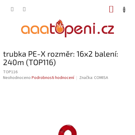
Přejít
NÁKUP
na
obsah
KOŠÍK
trubka PE-X rozměr: 16x2 balení:
240m (TOP116)
TOP116
Průměrné
Neohodnoceno
Podrobnosti hodnocení
Značka:
COMISA
hodnocení
produktu
je
0,0
z
5
hvězdiček.