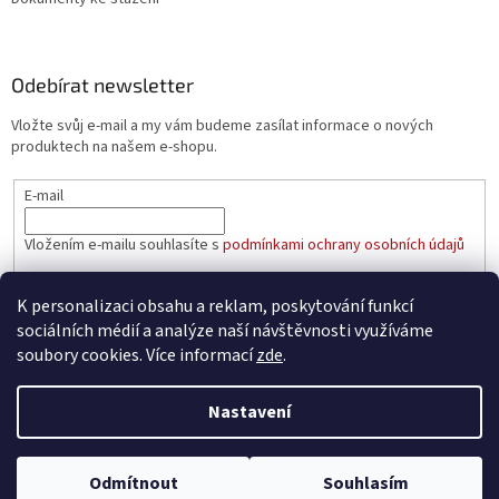
Odebírat newsletter
Vložte svůj e-mail a my vám budeme zasílat informace o nových
produktech na našem e-shopu.
E-mail
Vložením e-mailu souhlasíte s
podmínkami ochrany osobních údajů
PŘIHLÁSIT SE
K personalizaci obsahu a reklam, poskytování funkcí
sociálních médií a analýze naší návštěvnosti využíváme
soubory cookies. Více informací
zde
.
Vytvořil Shoptet
Nastavení
Copyright 2026
aaatopeni.cz
. Všechna práva vyhrazena.
Upravit
Odmítnout
Souhlasím
nastavení cookies