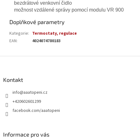
bezdrátové venkovní čidlo
možnost vzdálené správy pomocí modulu VR 900
Doplňkové parametry
Kategorie
:
Termostaty, regulace
EAN
:
4024074780183
Z
á
p
a
Kontakt
t
info
@
aaatopeni.cz
í
+420602601299
facebook.com/aaatopeni
Informace pro vás