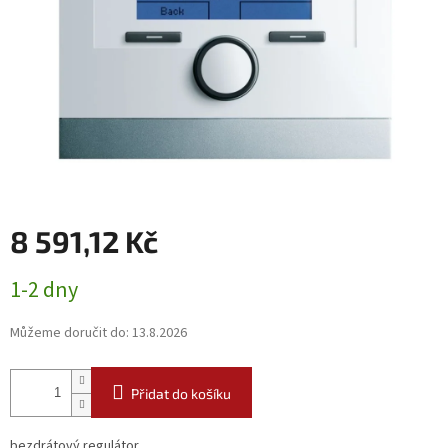
8 591,12 Kč
Měrná
1-2 dny
cena:
Můžeme doručit do:
13.8.2026
Přidat do košíku
bezdrátový regulátor