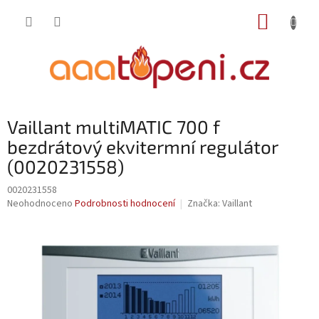
Přejít
NÁKUP
na
obsah
KOŠÍK
Vaillant multiMATIC 700 f
bezdrátový ekvitermní regulátor
(0020231558)
0020231558
Průměrné
Neohodnoceno
Podrobnosti hodnocení
Značka:
Vaillant
hodnocení
produktu
je
0,0
z
5
hvězdiček.