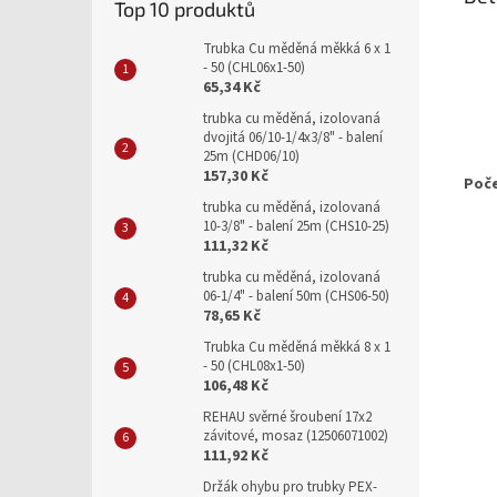
Top 10 produktů
Trubka Cu měděná měkká 6 x 1
- 50 (CHL06x1-50)
65,34 Kč
trubka cu měděná, izolovaná
dvojitá 06/10-1/4x3/8" - balení
25m (CHD06/10)
157,30 Kč
Poče
trubka cu měděná, izolovaná
10-3/8" - balení 25m (CHS10-25)
111,32 Kč
trubka cu měděná, izolovaná
06-1/4" - balení 50m (CHS06-50)
78,65 Kč
Trubka Cu měděná měkká 8 x 1
- 50 (CHL08x1-50)
106,48 Kč
REHAU svěrné šroubení 17x2
závitové, mosaz (12506071002)
111,92 Kč
Držák ohybu pro trubky PEX-