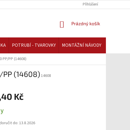
REKLAMAČNÍ ŘÁD | AAATOPENI.CZ
PLATBA A DOPRAVA | AAATOPENI.C
Přihlášení
NÁKUPNÍ
Prázdný košík
KOŠÍK
IKA
POTRUBÍ - TVAROVKY
MONTÁŽNÍ NÁVODY
0 PP/PP (14608)
P/PP (14608)
14608
,40 Kč
ny
oručit do:
13.8.2026