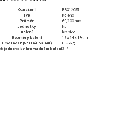
Označení
BB012095
Typ
koleno
Průměr
60/100 mm
Jednotky
ks
Balení
krabice
Rozměry balení
19 x 14 x 19 cm
Hmotnost (včetně balení)
0,36 kg
t jednotek v hromadném balení
312