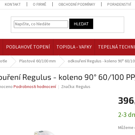
KONTAKT
O FIRMĚ
OBCHODNÍ PODMÍNKY
PORADENSTVÍ
HLEDAT
PODLAHOVÉ TOPENÍ
TOPIDLA - VAFKY
TEPELNÁ TECHN
otle
Plastové 60/100 mm
odkouření Regulus - koleno 90° 60/10
uření Regulus - koleno 90° 60/100 P
né
noceno
Podrobnosti hodnocení
Značka:
Regulus
ní
396
u
Měrná
2-3 d
cena:
ek.
Můžeme d