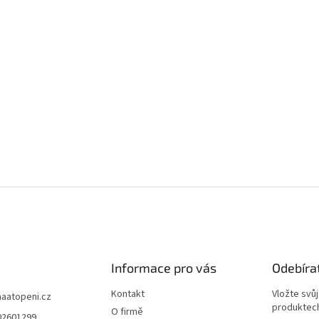
Informace pro vás
Odebíra
Kontakt
Vložte svů
aaatopeni.cz
produktech
O firmě
02601299