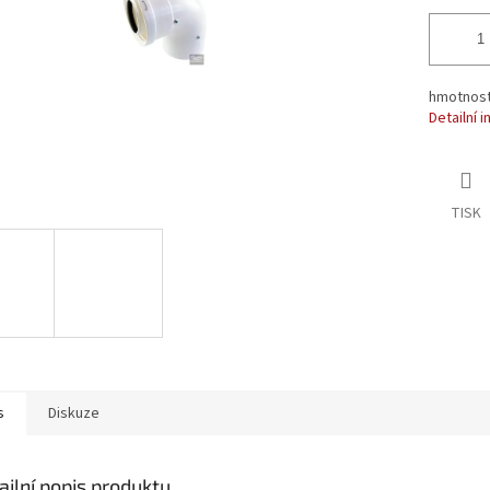
hmotnost
Detailní 
TISK
s
Diskuze
ailní popis produktu