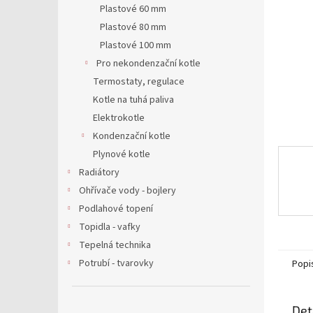
a
Plastové 60 mm
n
Plastové 80 mm
e
Plastové 100 mm
l
Pro nekondenzační kotle
Termostaty, regulace
Kotle na tuhá paliva
Elektrokotle
Kondenzační kotle
Plynové kotle
Radiátory
Ohřívače vody - bojlery
Podlahové topení
Topidla - vafky
Tepelná technika
Potrubí - tvarovky
Popi
Det