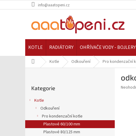
Přejít
info@aaatopeni.cz
na
obsah
KOTLE
RADIÁTORY
OHŘÍVAČE VODY - BOJLERY
Domů
Kotle
Odkouření
Pro kondenzační k
P
odko
o
Přeskočit
s
Průměr
Neohod
Kategorie
kategorie
t
hodnoce
r
produkt
Kotle
a
je
Odkouření
0,0
n
z
Pro kondenzační kotle
n
5
í
Plastové 60/100 mm
hvězdič
p
Plastové 80/125 mm