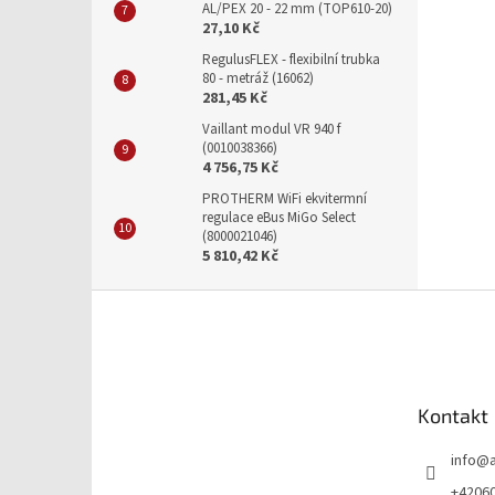
AL/PEX 20 - 22 mm (TOP610-20)
27,10 Kč
RegulusFLEX - flexibilní trubka
80 - metráž (16062)
281,45 Kč
Vaillant modul VR 940 f
(0010038366)
4 756,75 Kč
PROTHERM WiFi ekvitermní
regulace eBus MiGo Select
(8000021046)
5 810,42 Kč
Z
á
p
a
t
Kontakt
í
info
@
+4206