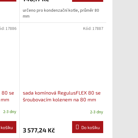
určeno pro kondenzační kotle, průměr 80
mm
ód:
17886
Kód:
17887
 80 se
sada komínová RegulusFLEX 80 se
0 mm
šroubovacím kolenem na 80 mm
(17887)
2-3 dny
2-3 dny
 košíku
Do košíku
3 577,24 Kč