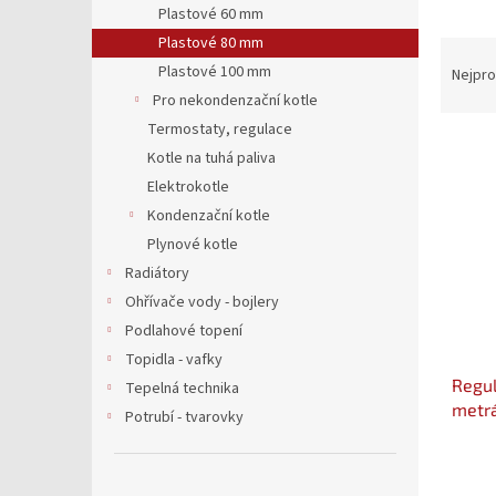
a
Plastové 60 mm
n
Plastové 80 mm
Ř
e
a
Plastové 100 mm
Nejpro
l
z
Pro nekondenzační kotle
e
Termostaty, regulace
V
n
Kotle na tuhá paliva
ý
í
Elektrokotle
p
p
Kondenzační kotle
i
r
s
o
Plynové kotle
p
d
Radiátory
r
u
Ohřívače vody - bojlery
o
k
Podlahové topení
d
t
Topidla - vafky
u
ů
Regul
k
Tepelná technika
metrá
t
Potrubí - tvarovky
ů