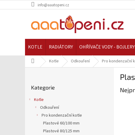
Přejít
info@aaatopeni.cz
na
obsah
KOTLE
RADIÁTORY
OHŘÍVAČE VODY - BOJLERY
Domů
Kotle
Odkouření
Pro kondenzační k
P
Pla
o
Přeskočit
s
Kategorie
kategorie
Nejpr
t
r
Kotle
a
Odkouření
n
Pro kondenzační kotle
n
í
Plastové 60/100 mm
p
Plastové 80/125 mm