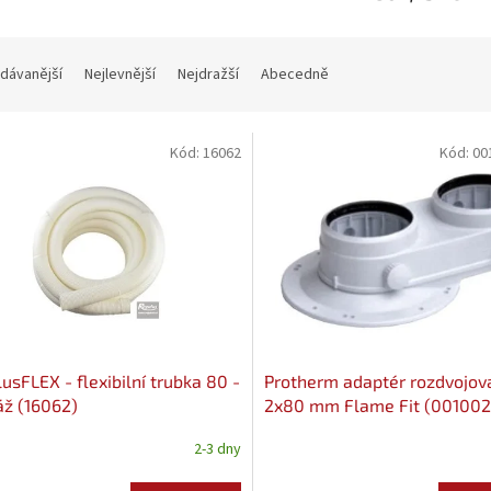
dávanější
Nejlevnější
Nejdražší
Abecedně
Kód:
16062
Kód:
00
usFLEX - flexibilní trubka 80 -
Protherm adaptér rozdvojov
ž (16062)
2x80 mm Flame Fit (00100
2-3 dny