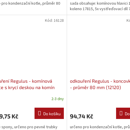
 pro kondenzační kotle, průměr 80
sada obsahuje: komínovou hlavici 
koleno 17815, 5x vystřeďovací díl 
Kód:
16128
K
ření Regulus - komínová
odkouření Regulus - koncovk
ce s krycí deskou na komín
- průměr 80 mm (12120)
5 cm) (16128)
2-3 dny
Do košíku
Do
9,75 Kč
94,74 Kč
 spony, určeno pro pevné trubky
určeno pro kondenzační kotle, pr