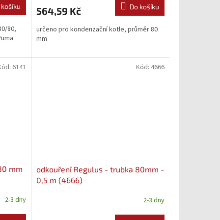
 košíku
Do košíku
564,59 Kč
80/80,
určeno pro kondenzační kotle, průměr 80
 Puma
mm
Kód:
6141
Kód:
4666
 80 mm
odkouření Regulus - trubka 80mm -
0,5 m (4666)
2-3 dny
2-3 dny