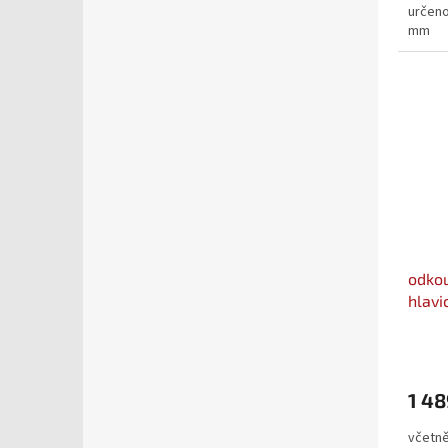
určeno
mm
odkou
hlavi
(35*3
1 48
včetně