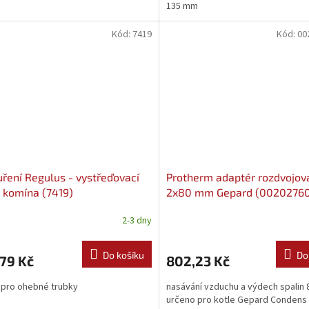
135 mm
Kód:
7419
Kód:
00
ření Regulus - vystřeďovací
Protherm adaptér rozdvojov
o komína (7419)
2x80 mm Gepard (0020276
2-3 dny
Do košíku
Do
79 Kč
802,23 Kč
pro ohebné trubky
nasávání vzduchu a výdech spalin 
určeno pro kotle Gepard Condens