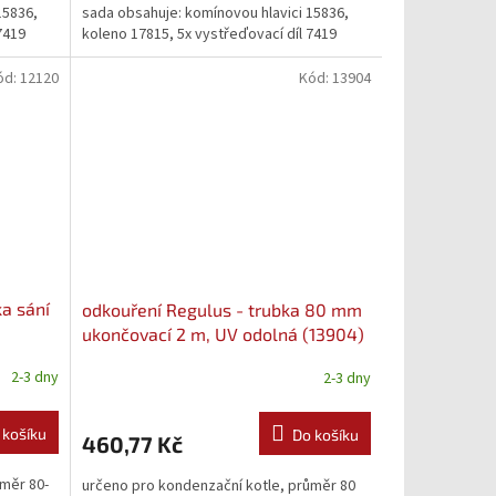
15836,
sada obsahuje: komínovou hlavici 15836,
7419
koleno 17815, 5x vystřeďovací díl 7419
ód:
12120
Kód:
13904
a sání
odkouření Regulus - trubka 80 mm
ukončovací 2 m, UV odolná (13904)
2-3 dny
2-3 dny
 košíku
Do košíku
460,77 Kč
ůměr 80-
určeno pro kondenzační kotle, průměr 80