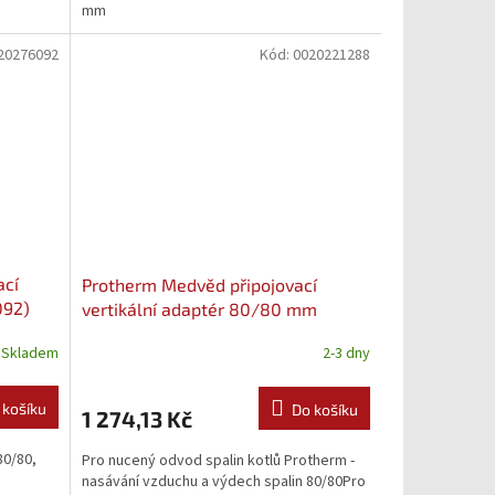
mm
20276092
Kód:
0020221288
ací
Protherm Medvěd připojovací
092)
vertikální adaptér 80/80 mm
(0020221288)
Skladem
2-3 dny
 košíku
Do košíku
1 274,13 Kč
80/80,
Pro nucený odvod spalin kotlů Protherm -
nasávání vzduchu a výdech spalin 80/80Pro