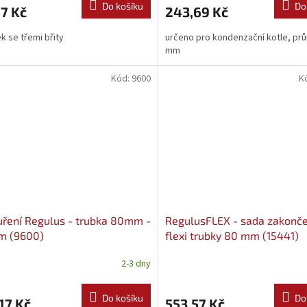
Do košíku
Do
7 Kč
243,69 Kč
k se třemi břity
určeno pro kondenzační kotle, pr
mm
Kód:
9600
K
ření Regulus - trubka 80mm -
RegulusFLEX - sada zakonče
m (9600)
flexi trubky 80 mm (15441)
2-3 dny
Do košíku
Do
17 Kč
553,57 Kč