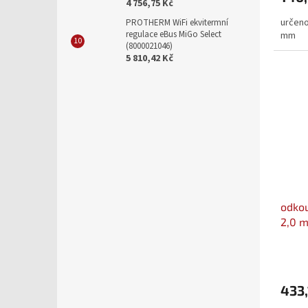
4 756,75 Kč
určeno
PROTHERM WiFi ekvitermní
regulace eBus MiGo Select
mm
(8000021046)
5 810,42 Kč
odkou
2,0 m
433,