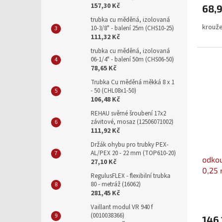
157,30 Kč
68,9
trubka cu měděná, izolovaná
krouže
10-3/8" - balení 25m (CHS10-25)
111,32 Kč
trubka cu měděná, izolovaná
06-1/4" - balení 50m (CHS06-50)
78,65 Kč
Trubka Cu měděná měkká 8 x 1
- 50 (CHL08x1-50)
106,48 Kč
REHAU svěrné šroubení 17x2
závitové, mosaz (12506071002)
111,92 Kč
Držák ohybu pro trubky PEX-
AL/PEX 20 - 22 mm (TOP610-20)
odkou
27,10 Kč
0,25 
RegulusFLEX - flexibilní trubka
80 - metráž (16062)
281,45 Kč
Vaillant modul VR 940 f
(0010038366)
146,