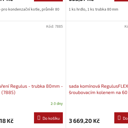
 pro kondenzační kotle, průměr 80
1 ks hrdlo, 1 ks trubka 80 mm
Kód:
7885
K
ření Regulus - trubka 80mm -
sada komínová RegulusFLEX
 (7885)
šroubovacím kolenem na 6
(17886)
2-3 dny
Do košíku
Do
18 Kč
3 669,20 Kč