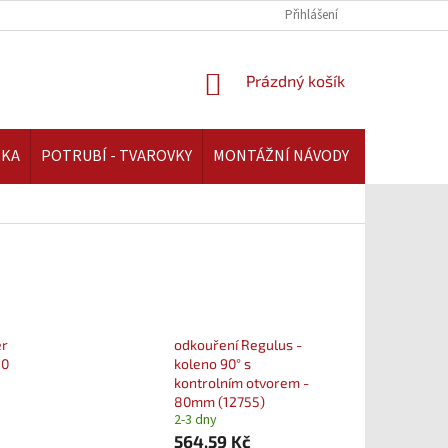
REKLAMAČNÍ ŘÁD | AAATOPENI.CZ
PLATBA A DOPRAVA | AAATOPENI.C
Přihlášení
NÁKUPNÍ
Prázdný košík
KOŠÍK
IKA
POTRUBÍ - TVAROVKY
MONTÁŽNÍ NÁVODY
ér
odkouření Regulus -
80
koleno 90° s
kontrolním otvorem -
80mm (12755)
2-3 dny
564,59 Kč