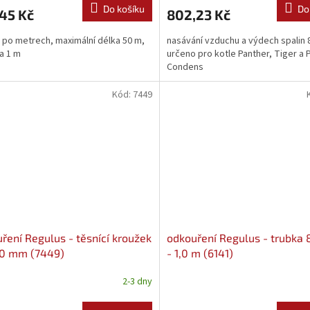
Do košíku
Do
45 Kč
802,23 Kč
 po metrech, maximální délka 50 m,
nasávání vzduchu a výdech spalin 
a 1 m
určeno pro kotle Panther, Tiger a
Condens
Kód:
7449
ření Regulus - těsnící kroužek
odkouření Regulus - trubka
80 mm (7449)
- 1,0 m (6141)
2-3 dny