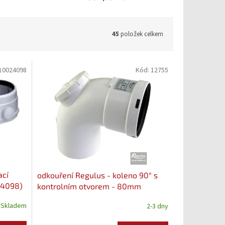
45
položek celkem
10024098
Kód:
12755
ací
odkouření Regulus - koleno 90° s
24098)
kontrolním otvorem - 80mm
(12755)
Skladem
2-3 dny