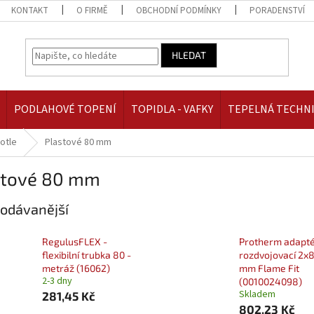
KONTAKT
O FIRMĚ
OBCHODNÍ PODMÍNKY
PORADENSTVÍ
HLEDAT
PODLAHOVÉ TOPENÍ
TOPIDLA - VAFKY
TEPELNÁ TECHN
otle
Plastové 80 mm
stové 80 mm
odávanější
RegulusFLEX -
Protherm adapt
flexibilní trubka 80 -
rozdvojovací 2x
metráž (16062)
mm Flame Fit
2-3 dny
(0010024098)
Skladem
281,45 Kč
802,23 Kč