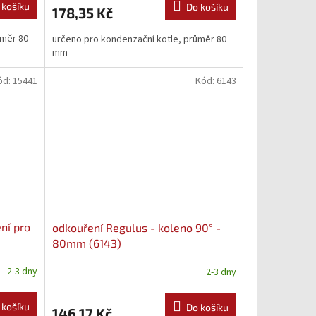
 košíku
Do košíku
178,35 Kč
ůměr 80
určeno pro kondenzační kotle, průměr 80
mm
ód:
15441
Kód:
6143
ní pro
odkouření Regulus - koleno 90° -
80mm (6143)
2-3 dny
2-3 dny
 košíku
Do košíku
146,17 Kč