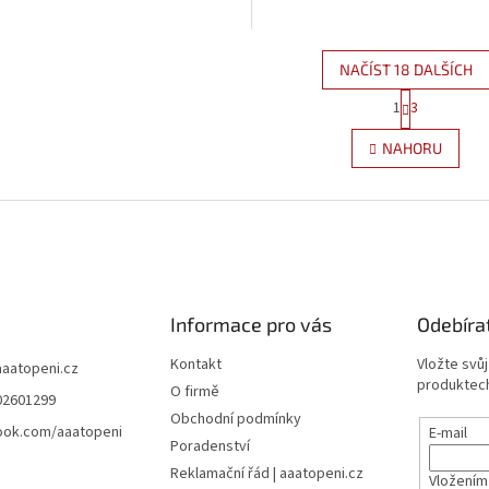
NAČÍST 18 DALŠÍCH
S
1
3
O
t
r
v
NAHORU
á
l
n
á
k
d
o
a
v
c
á
í
n
p
í
r
Informace pro vás
Odebíra
v
k
Kontakt
Vložte svů
y
aaatopeni.cz
produktech
v
O firmě
02601299
ý
Obchodní podmínky
p
ook.com/aaatopeni
E-mail
Poradenství
i
s
Reklamační řád | aaatopeni.cz
Vložením