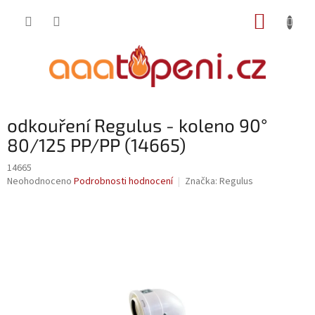
Přejít
NÁKUP
na
obsah
KOŠÍK
odkouření Regulus - koleno 90°
80/125 PP/PP (14665)
14665
Průměrné
Neohodnoceno
Podrobnosti hodnocení
Značka:
Regulus
hodnocení
produktu
je
0,0
z
5
hvězdiček.