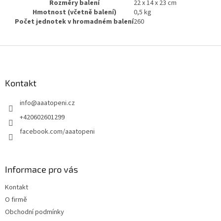
Rozměry balení
22 x 14 x 23 cm
Hmotnost (včetně balení)
0,5 kg
Počet jednotek v hromadném balení
260
Z
á
p
a
Kontakt
t
info
@
aaatopeni.cz
í
+420602601299
facebook.com/aaatopeni
Informace pro vás
Kontakt
O firmě
Obchodní podmínky