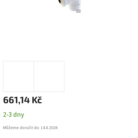
661,14 Kč
Měrná
2-3 dny
cena:
Můžeme doručit do:
14.8.2026