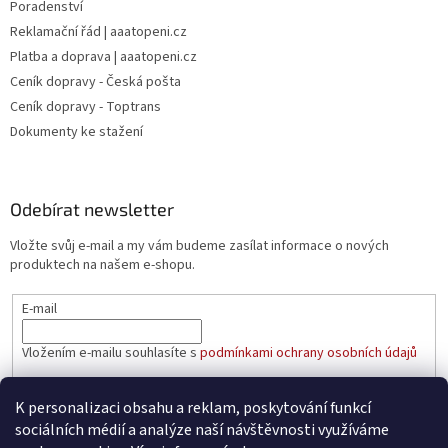
Poradenství
Reklamační řád | aaatopeni.cz
Platba a doprava | aaatopeni.cz
Ceník dopravy - Česká pošta
Ceník dopravy - Toptrans
Dokumenty ke stažení
Odebírat newsletter
Vložte svůj e-mail a my vám budeme zasílat informace o nových
produktech na našem e-shopu.
E-mail
Vložením e-mailu souhlasíte s
podmínkami ochrany osobních údajů
PŘIHLÁSIT SE
K personalizaci obsahu a reklam, poskytování funkcí
sociálních médií a analýze naší návštěvnosti využíváme