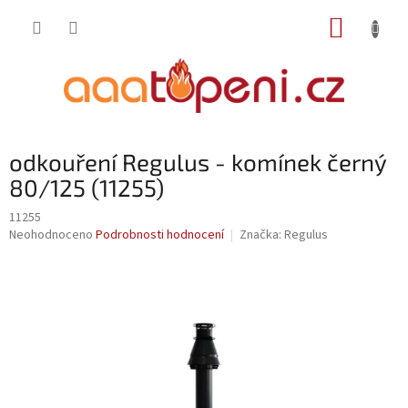
Přejít
NÁKUP
na
obsah
KOŠÍK
odkouření Regulus - komínek černý
80/125 (11255)
11255
Průměrné
Neohodnoceno
Podrobnosti hodnocení
Značka:
Regulus
hodnocení
produktu
je
0,0
z
5
hvězdiček.