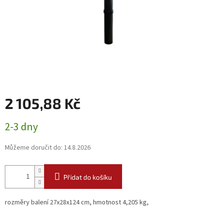
2 105,88 Kč
Měrná
2-3 dny
cena:
Můžeme doručit do:
14.8.2026
Přidat do košíku
rozměry balení 27x28x124 cm, hmotnost 4,205 kg,