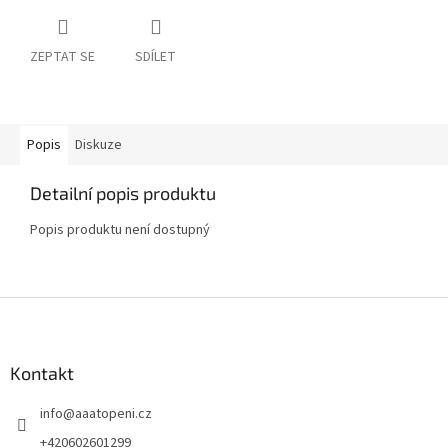
ZEPTAT SE
SDÍLET
Popis
Diskuze
Detailní popis produktu
Popis produktu není dostupný
Z
á
p
a
Kontakt
t
info
@
aaatopeni.cz
í
+420602601299