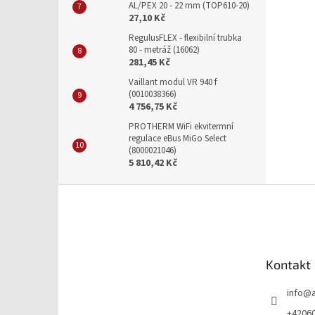
AL/PEX 20 - 22 mm (TOP610-20)
27,10 Kč
RegulusFLEX - flexibilní trubka
80 - metráž (16062)
281,45 Kč
Vaillant modul VR 940 f
(0010038366)
4 756,75 Kč
PROTHERM WiFi ekvitermní
regulace eBus MiGo Select
(8000021046)
5 810,42 Kč
Z
á
p
a
t
Kontakt
í
info
@
+4206