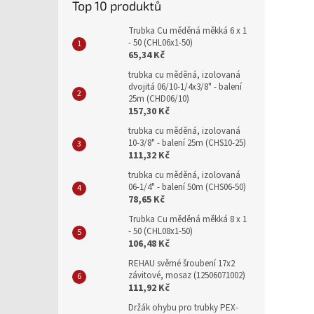
Top 10 produktů
Trubka Cu měděná měkká 6 x 1
- 50 (CHL06x1-50)
65,34 Kč
trubka cu měděná, izolovaná
dvojitá 06/10-1/4x3/8" - balení
25m (CHD06/10)
157,30 Kč
trubka cu měděná, izolovaná
10-3/8" - balení 25m (CHS10-25)
111,32 Kč
trubka cu měděná, izolovaná
06-1/4" - balení 50m (CHS06-50)
78,65 Kč
Trubka Cu měděná měkká 8 x 1
- 50 (CHL08x1-50)
106,48 Kč
REHAU svěrné šroubení 17x2
závitové, mosaz (12506071002)
111,92 Kč
Držák ohybu pro trubky PEX-