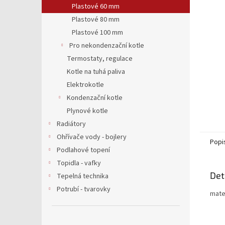
a
Plastové 60 mm
n
Plastové 80 mm
e
Plastové 100 mm
l
Pro nekondenzační kotle
Termostaty, regulace
Kotle na tuhá paliva
Elektrokotle
Kondenzační kotle
Plynové kotle
Radiátory
Ohřívače vody - bojlery
Popi
Podlahové topení
Topidla - vafky
Det
Tepelná technika
Potrubí - tvarovky
mate