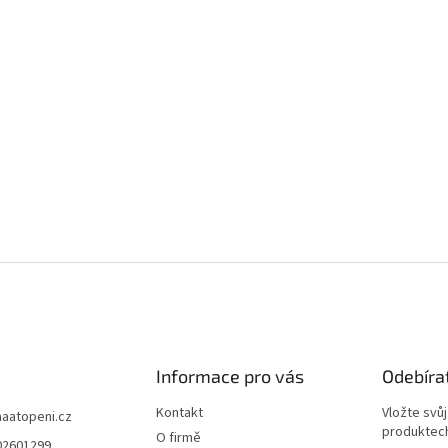
Informace pro vás
Odebíra
Kontakt
Vložte svů
aaatopeni.cz
produktech
O firmě
02601299