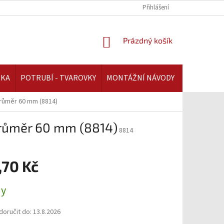
REKLAMAČNÍ ŘÁD | AAATOPENI.CZ
PLATBA A DOPRAVA | AAATOPENI.C
Přihlášení
NÁKUPNÍ
Prázdný košík
KOŠÍK
IKA
POTRUBÍ - TVAROVKY
MONTÁŽNÍ NÁVODY
průměr 60 mm (8814)
průměr 60 mm (8814)
8814
,70 Kč
ny
oručit do:
13.8.2026