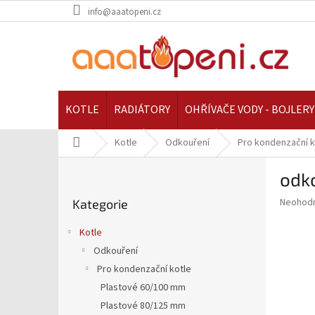
Přejít
info@aaatopeni.cz
na
obsah
KOTLE
RADIÁTORY
OHŘÍVAČE VODY - BOJLERY
Domů
Kotle
Odkouření
Pro kondenzační k
P
odko
o
Přeskočit
s
Průměr
Neohod
Kategorie
kategorie
t
hodnoce
r
produkt
Kotle
a
je
Odkouření
0,0
n
z
Pro kondenzační kotle
n
5
í
Plastové 60/100 mm
hvězdič
p
Plastové 80/125 mm