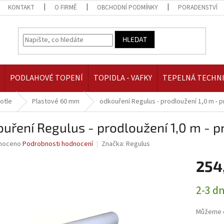
KONTAKT
O FIRMĚ
OBCHODNÍ PODMÍNKY
PORADENSTVÍ
HLEDAT
PODLAHOVÉ TOPENÍ
TOPIDLA - VAFKY
TEPELNÁ TECHN
otle
Plastové 60 mm
odkouření Regulus - prodloužení 1,0 m - 
uření Regulus - prodloužení 1,0 m - 
né
noceno
Podrobnosti hodnocení
Značka:
Regulus
ní
254
u
Měrná
2-3 d
cena:
ek.
Můžeme d