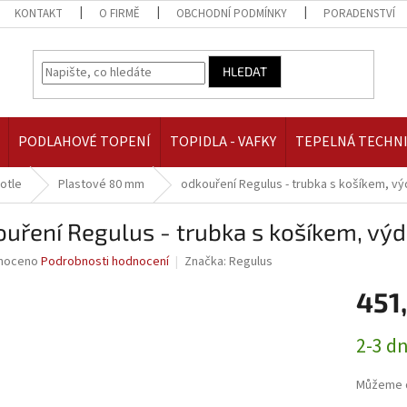
KONTAKT
O FIRMĚ
OBCHODNÍ PODMÍNKY
PORADENSTVÍ
HLEDAT
PODLAHOVÉ TOPENÍ
TOPIDLA - VAFKY
TEPELNÁ TECHN
otle
Plastové 80 mm
odkouření Regulus - trubka s košíkem, v
ouření Regulus - trubka s košíkem, v
né
noceno
Podrobnosti hodnocení
Značka:
Regulus
ní
451
u
Měrná
2-3 d
cena:
ek.
Můžeme d