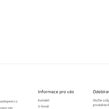
Informace pro vás
Odebíra
Kontakt
Vložte svů
aaatopeni.cz
produktech
O firmě
02601299