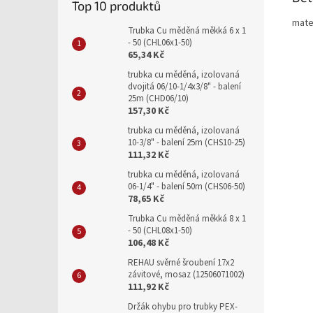
Top 10 produktů
mate
Trubka Cu měděná měkká 6 x 1
- 50 (CHL06x1-50)
65,34 Kč
trubka cu měděná, izolovaná
dvojitá 06/10-1/4x3/8" - balení
25m (CHD06/10)
157,30 Kč
trubka cu měděná, izolovaná
10-3/8" - balení 25m (CHS10-25)
111,32 Kč
trubka cu měděná, izolovaná
06-1/4" - balení 50m (CHS06-50)
78,65 Kč
Trubka Cu měděná měkká 8 x 1
- 50 (CHL08x1-50)
106,48 Kč
REHAU svěrné šroubení 17x2
závitové, mosaz (12506071002)
111,92 Kč
Držák ohybu pro trubky PEX-