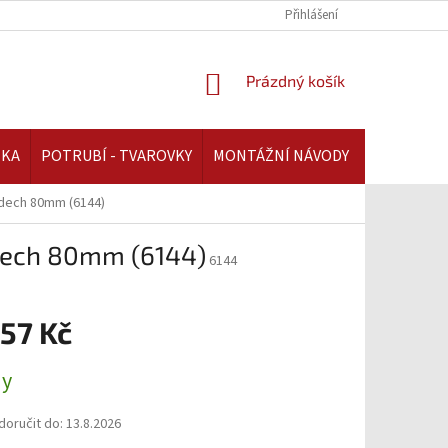
REKLAMAČNÍ ŘÁD | AAATOPENI.CZ
PLATBA A DOPRAVA | AAATOPENI.C
Přihlášení
NÁKUPNÍ
Prázdný košík
KOŠÍK
IKA
POTRUBÍ - TVAROVKY
MONTÁŽNÍ NÁVODY
ýdech 80mm (6144)
ýdech 80mm (6144)
6144
,57 Kč
ny
oručit do:
13.8.2026