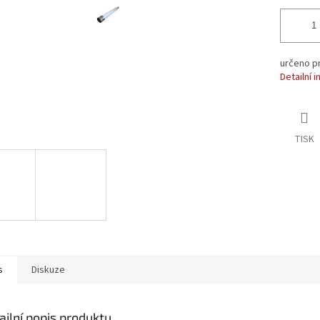
určeno p
Detailní 
TISK
s
Diskuze
ailní popis produktu