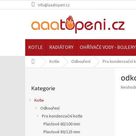
Přejít
info@aaatopeni.cz
na
obsah
KOTLE
RADIÁTORY
OHŘÍVAČE VODY - BOJLERY
Domů
Kotle
Odkouření
Pro kondenzační k
P
odk
o
Přeskočit
s
Průměr
Neohod
Kategorie
kategorie
t
hodnoce
r
produkt
Kotle
a
je
Odkouření
0,0
n
z
Pro kondenzační kotle
n
5
í
Plastové 60/100 mm
hvězdič
p
Plastové 80/125 mm