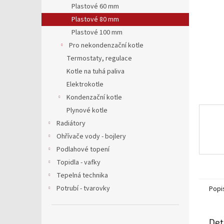
a
Plastové 60 mm
n
Plastové 80 mm
e
Plastové 100 mm
l
Pro nekondenzační kotle
Termostaty, regulace
Kotle na tuhá paliva
Elektrokotle
Kondenzační kotle
Plynové kotle
Radiátory
Ohřívače vody - bojlery
Podlahové topení
Topidla - vafky
Tepelná technika
Potrubí - tvarovky
Popi
Det