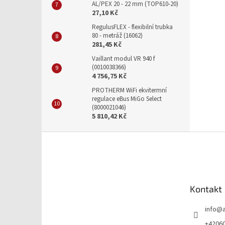
AL/PEX 20 - 22 mm (TOP610-20)
27,10 Kč
RegulusFLEX - flexibilní trubka
80 - metráž (16062)
281,45 Kč
Vaillant modul VR 940 f
(0010038366)
4 756,75 Kč
PROTHERM WiFi ekvitermní
regulace eBus MiGo Select
(8000021046)
5 810,42 Kč
Z
á
p
a
t
Kontakt
í
info
@
+4206