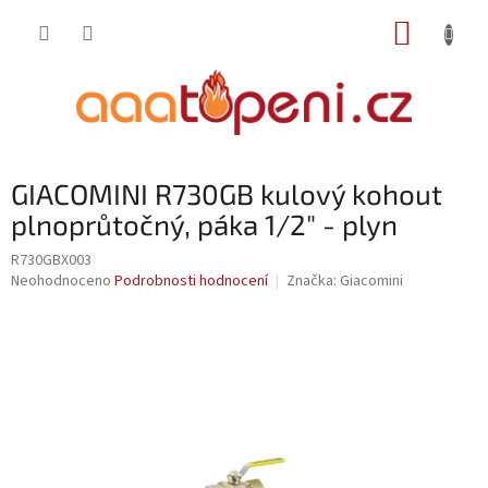
Přejít
NÁKUP
na
obsah
KOŠÍK
GIACOMINI R730GB kulový kohout
plnoprůtočný, páka 1/2" - plyn
R730GBX003
Průměrné
Neohodnoceno
Podrobnosti hodnocení
Značka:
Giacomini
hodnocení
produktu
je
0,0
z
5
hvězdiček.