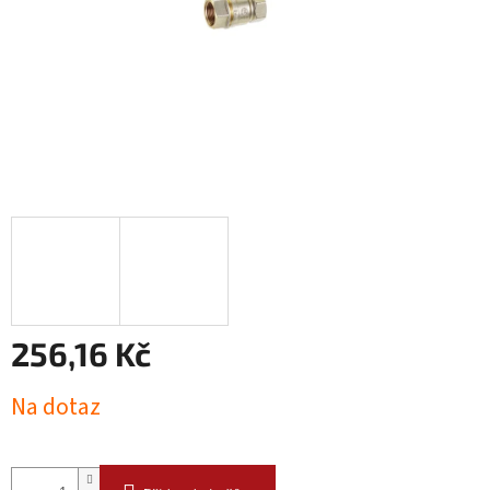
256,16 Kč
Měrná
Na dotaz
cena: