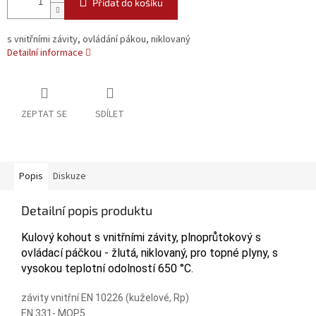
Přidat do košíku
s vnitřními závity, ovládání pákou, niklovaný
Detailní informace
ZEPTAT SE
SDÍLET
Popis
Diskuze
Detailní popis produktu
Kulový kohout s vnitřními závity, plnoprůtokový s
ovládací páčkou - žlutá, niklovaný, pro topné plyny, s
vysokou teplotní odolností 650 °C.
závity vnitřní EN 10226 (kuželové, Rp)
EN 331- MOP5