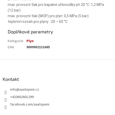
max. provozní tlak pro kapalné uhlovodíky při 20 °C: 1,2 MPa
(12 bar)
max. provozní tlak (MOP) pro plyn: 0,5 MPa (5 bar)
teplotní rozsah pro plyny: -20 ÷ 60 °C
Doplňkové parametry
Kategorie
:
Plyn
EAN
:
8009902131685
Z
á
p
a
Kontakt
t
info
@
aaatopeni.cz
í
+420602601299
facebook.com/aaatopeni