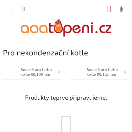
Přejít
NÁKUP
na
obsah
KOŠÍK
Pro nekondenzační kotle
Souosé pro turbo
Souosé pro turbo
kotle 60/100 mm
kotle 80/125 mm
Produkty teprve připravujeme.