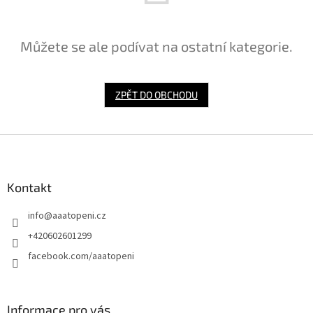
Můžete se ale podívat na ostatní kategorie.
ZPĚT DO OBCHODU
Z
á
p
a
Kontakt
t
info
@
aaatopeni.cz
í
+420602601299
facebook.com/aaatopeni
Informace pro vás