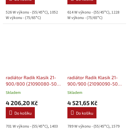
526 W výkonu - (55/45°C), 1052
614 W výkonu - (55/45°C), 1228
W výkonu - (75/65°C)
W výkonu - (75/65°C)
radiátor Radik Klasik 21-
radiátor Radik Klasik 21-
900/800 (21090080-50-
900/900 (21090090-50-
0010)
0010)
Skladem
Skladem
4 206,20 Kč
4 521,65 Kč
Do košíku
Do košíku
701 W výkonu - (55/45°C), 1403
789 W výkonu - (55/45°C), 1579