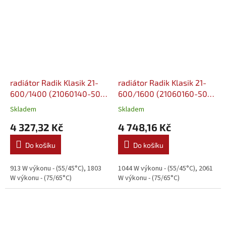
radiátor Radik Klasik 21-
radiátor Radik Klasik 21-
600/1400 (21060140-50-
600/1600 (21060160-50-
0010)
0010)
Skladem
Skladem
4 327,32 Kč
4 748,16 Kč
Do košíku
Do košíku
913 W výkonu - (55/45°C), 1803
1044 W výkonu - (55/45°C), 2061
W výkonu - (75/65°C)
W výkonu - (75/65°C)