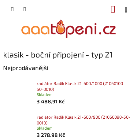
Přejít
NÁKUP
na
obsah
KOŠÍK
klasik - boční připojení - typ 21
Nejprodávanější
radiátor Radik Klasik 21-600/1000 (21060100-
50-0010)
Skladem
3 488,91 Kč
radiátor Radik Klasik 21-600/900 (21060090-50-
0010)
Skladem
3 278,98 Kč