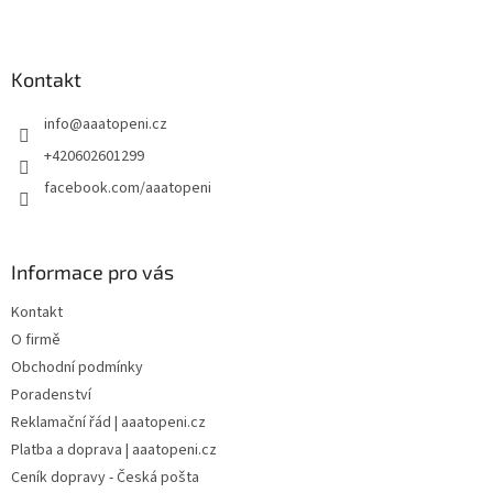
v
Z
a
á
c
á
n
í
p
í
p
a
Kontakt
r
t
v
info
@
aaatopeni.cz
í
k
y
+420602601299
v
facebook.com/aaatopeni
ý
p
i
s
Informace pro vás
u
Kontakt
O firmě
Obchodní podmínky
Poradenství
Reklamační řád | aaatopeni.cz
Platba a doprava | aaatopeni.cz
Ceník dopravy - Česká pošta