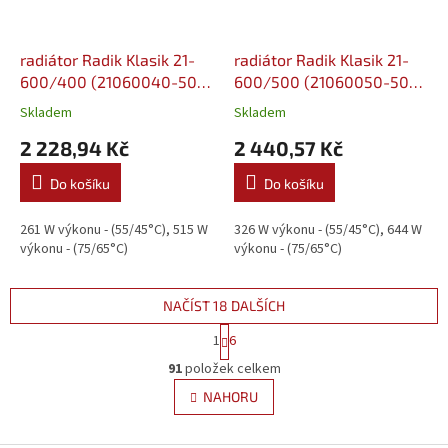
radiátor Radik Klasik 21-
radiátor Radik Klasik 21-
600/400 (21060040-50-
600/500 (21060050-50-
0010)
0010)
Skladem
Skladem
2 228,94 Kč
2 440,57 Kč
Do košíku
Do košíku
261 W výkonu - (55/45°C), 515 W
326 W výkonu - (55/45°C), 644 W
výkonu - (75/65°C)
výkonu - (75/65°C)
NAČÍST 18 DALŠÍCH
S
1
6
t
O
r
91
položek celkem
v
á
l
NAHORU
n
á
k
d
o