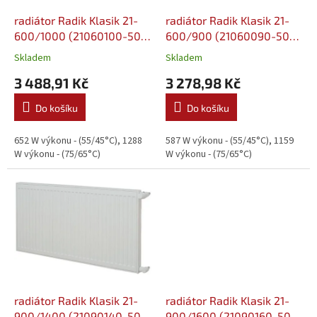
o
d
radiátor Radik Klasik 21-
radiátor Radik Klasik 21-
u
600/1000 (21060100-50-
600/900 (21060090-50-
k
0010)
0010)
Skladem
Skladem
t
3 488,91 Kč
3 278,98 Kč
ů
Do košíku
Do košíku
652 W výkonu - (55/45°C), 1288
587 W výkonu - (55/45°C), 1159
W výkonu - (75/65°C)
W výkonu - (75/65°C)
radiátor Radik Klasik 21-
radiátor Radik Klasik 21-
900/1400 (21090140-50-
900/1600 (21090160-50-