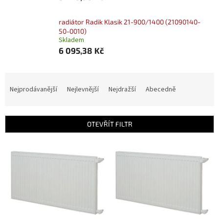
radiátor Radik Klasik 21-900/1400 (21090140-
50-0010)
Skladem
6 095,38 Kč
Ř
a
Nejprodávanější
Nejlevnější
Nejdražší
Abecedně
z
e
n
OTEVŘÍT FILTR
í
p
V
r
ý
o
p
d
i
u
s
k
p
t
r
ů