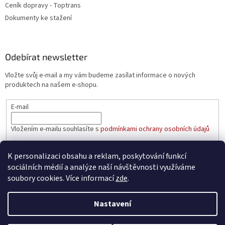
Ceník dopravy - Toptrans
Dokumenty ke stažení
Odebírat newsletter
Vložte svůj e-mail a my vám budeme zasílat informace o nových
produktech na našem e-shopu.
E-mail
Vložením e-mailu souhlasíte s
podmínkami ochrany osobních údajů
PŘIHLÁSIT SE
K personalizaci obsahu a reklam, poskytování funkcí
sociálních médií a analýze naší návštěvnosti využíváme
soubory cookies. Více informací
zde
.
Vytvořil Shoptet
Nastavení