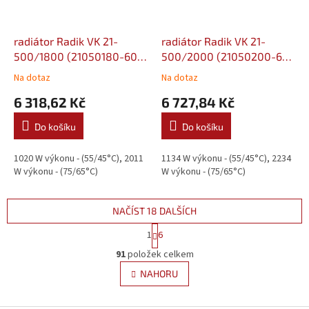
radiátor Radik VK 21-
radiátor Radik VK 21-
500/1800 (21050180-60-
500/2000 (21050200-60-
0010)
0010)
Na dotaz
Na dotaz
6 318,62 Kč
6 727,84 Kč
Do košíku
Do košíku
1020 W výkonu - (55/45°C), 2011
1134 W výkonu - (55/45°C), 2234
W výkonu - (75/65°C)
W výkonu - (75/65°C)
NAČÍST 18 DALŠÍCH
S
1
6
t
O
r
91
položek celkem
v
á
l
NAHORU
n
á
k
d
o