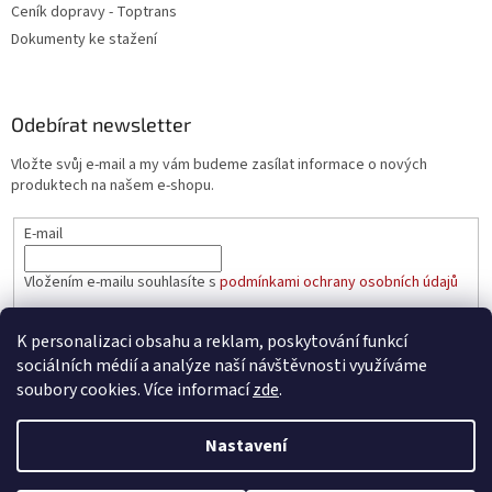
Ceník dopravy - Toptrans
Dokumenty ke stažení
Odebírat newsletter
Vložte svůj e-mail a my vám budeme zasílat informace o nových
produktech na našem e-shopu.
E-mail
Vložením e-mailu souhlasíte s
podmínkami ochrany osobních údajů
PŘIHLÁSIT SE
K personalizaci obsahu a reklam, poskytování funkcí
sociálních médií a analýze naší návštěvnosti využíváme
soubory cookies. Více informací
zde
.
Vytvořil Shoptet
Nastavení