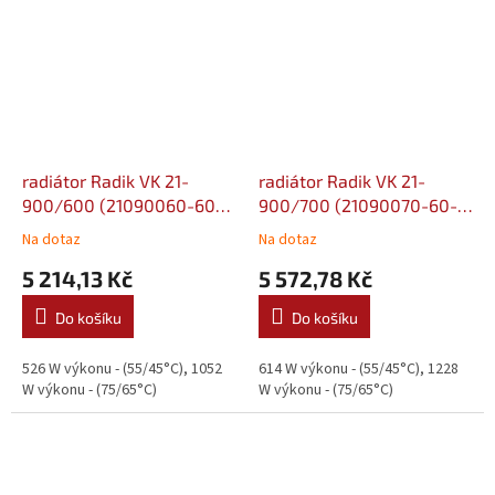
radiátor Radik VK 21-
radiátor Radik VK 21-
900/600 (21090060-60-
900/700 (21090070-60-
0010)
0010)
Na dotaz
Na dotaz
5 214,13 Kč
5 572,78 Kč
Do košíku
Do košíku
526 W výkonu - (55/45°C), 1052
614 W výkonu - (55/45°C), 1228
W výkonu - (75/65°C)
W výkonu - (75/65°C)