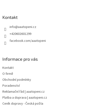
v
Z
a
á
c
á
n
í
p
í
p
a
Kontakt
r
t
v
info
@
aaatopeni.cz
í
k
y
+420602601299
v
facebook.com/aaatopeni
ý
p
i
s
Informace pro vás
u
Kontakt
O firmě
Obchodní podmínky
Poradenství
Reklamační řád | aaatopeni.cz
Platba a doprava | aaatopeni.cz
Ceník dopravy - Česká pošta