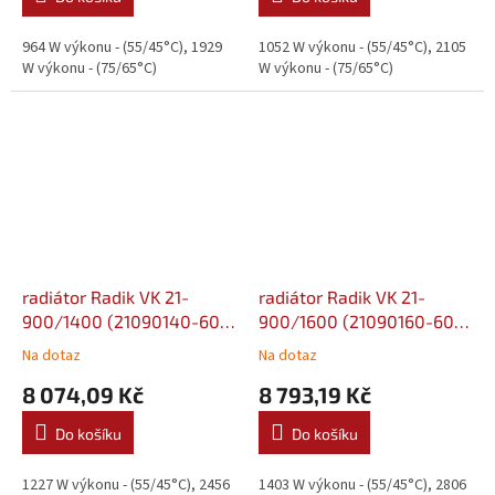
964 W výkonu - (55/45°C), 1929
1052 W výkonu - (55/45°C), 2105
W výkonu - (75/65°C)
W výkonu - (75/65°C)
radiátor Radik VK 21-
radiátor Radik VK 21-
900/1400 (21090140-60-
900/1600 (21090160-60-
0010)
0010)
Na dotaz
Na dotaz
8 074,09 Kč
8 793,19 Kč
Do košíku
Do košíku
1227 W výkonu - (55/45°C), 2456
1403 W výkonu - (55/45°C), 2806