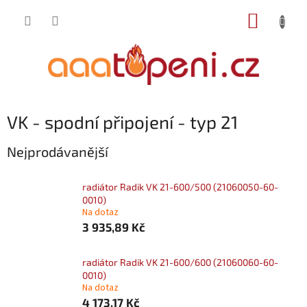
Přejít
NÁKUP
na
obsah
KOŠÍK
VK - spodní připojení - typ 21
Nejprodávanější
radiátor Radik VK 21-600/500 (21060050-60-
0010)
Na dotaz
3 935,89 Kč
radiátor Radik VK 21-600/600 (21060060-60-
0010)
Na dotaz
4 173,17 Kč