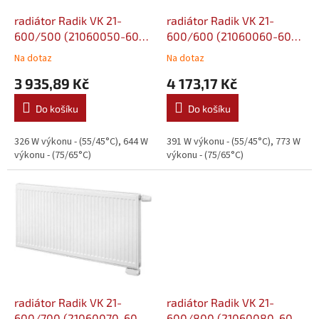
o
d
radiátor Radik VK 21-
radiátor Radik VK 21-
u
600/500 (21060050-60-
600/600 (21060060-60-
k
0010)
0010)
Na dotaz
Na dotaz
t
3 935,89 Kč
4 173,17 Kč
ů
Do košíku
Do košíku
326 W výkonu - (55/45°C), 644 W
391 W výkonu - (55/45°C), 773 W
výkonu - (75/65°C)
výkonu - (75/65°C)
radiátor Radik VK 21-
radiátor Radik VK 21-
600/700 (21060070-60-
600/800 (21060080-60-