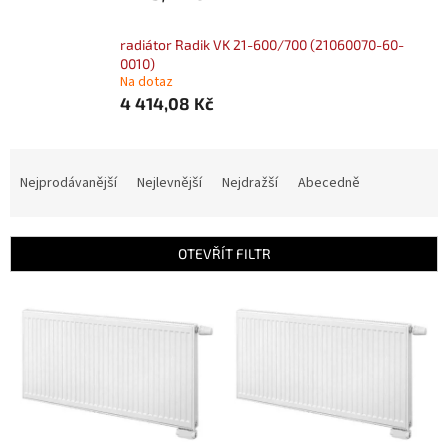
radiátor Radik VK 21-600/700 (21060070-60-
0010)
Na dotaz
4 414,08 Kč
Ř
a
Nejprodávanější
Nejlevnější
Nejdražší
Abecedně
z
e
n
OTEVŘÍT FILTR
í
p
V
r
ý
o
p
d
i
u
s
k
p
t
r
ů