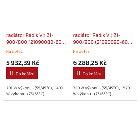
radiátor Radik VK 21-
radiátor Radik VK 21-
900/800 (21090080-60-
900/900 (21090090-60-
0010)
0010)
Na dotaz
Na dotaz
5 932,39 Kč
6 288,25 Kč
Do košíku
Do košíku
701 W výkonu - (55/45°C), 1403
789 W výkonu - (55/45°C), 1579
W výkonu - (75/65°C)
W výkonu - (75/65°C)