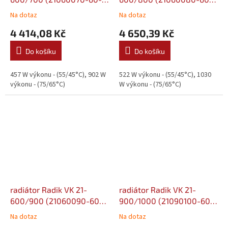
0010)
0010)
Na dotaz
Na dotaz
4 414,08 Kč
4 650,39 Kč
Do košíku
Do košíku
457 W výkonu - (55/45°C), 902 W
522 W výkonu - (55/45°C), 1030
výkonu - (75/65°C)
W výkonu - (75/65°C)
radiátor Radik VK 21-
radiátor Radik VK 21-
600/900 (21060090-60-
900/1000 (21090100-60-
0010)
0010)
Na dotaz
Na dotaz