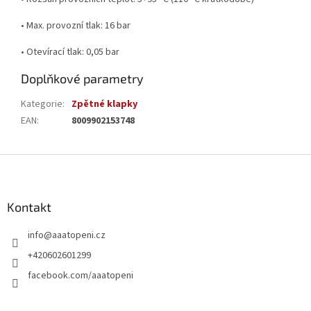
• Max. provozní tlak: 16 bar
• Otevírací tlak: 0,05 bar
Doplňkové parametry
Kategorie
:
Zpětné klapky
EAN
:
8009902153748
Z
á
p
a
Kontakt
t
info
@
aaatopeni.cz
í
+420602601299
facebook.com/aaatopeni