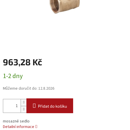
963,28 Kč
Měrná
1-2 dny
cena:
Můžeme doručit do:
12.8.2026
Přidat do košíku
mosazné sedlo
Detailní informace