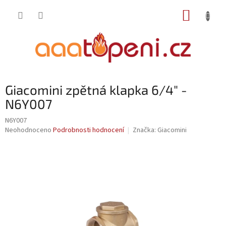
Přejít
NÁKUP
na
obsah
KOŠÍK
Giacomini zpětná klapka 6/4" -
N6Y007
N6Y007
Průměrné
Neohodnoceno
Podrobnosti hodnocení
Značka:
Giacomini
hodnocení
produktu
je
0,0
z
5
hvězdiček.