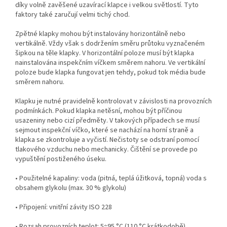
díky volně zavěšené uzavírací klapce i velkou světlostí. Tyto
faktory také zaručují velmi tichý chod.
Zpětné klapky mohou být instalovány horizontálně nebo
vertikálně. Vždy však s dodržením směru průtoku vyznačeném
šipkou na těle klapky. V horizontální poloze musí být klapka
nainstalována inspekčním víčkem směrem nahoru. Ve vertikální
poloze bude klapka fungovat jen tehdy, pokud tok média bude
směrem nahoru.
Klapku je nutné pravidelně kontrolovat v závislosti na provozních
podmínkách. Pokud klapka netěsní, mohou být příčinou
usazeniny nebo cizí předměty. V takových případech se musí
sejmout inspekční víčko, které se nachází na horní straně a
klapka se zkontroluje a vyčistí. Nečistoty se odstraní pomocí
tlakového vzduchu nebo mechanicky. Čištění se provede po
vypuštění postiženého úseku.
• Použitelné kapaliny: voda (pitná, teplá úžitková, topná) voda s
obsahem glykolu (max. 30 % glykolu)
• Připojení: vnitřní závity ISO 228
• Rozsah provozních teplot: 5÷95 °C (110 °C krátkodobě)