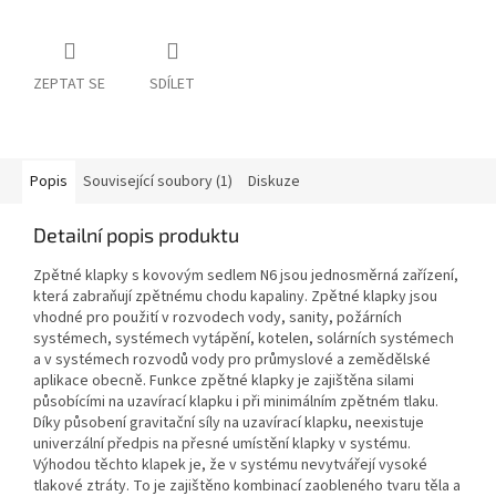
ZEPTAT SE
SDÍLET
Popis
Související soubory (1)
Diskuze
Detailní popis produktu
Zpětné klapky s kovovým sedlem N6 jsou jednosměrná zařízení,
která zabraňují zpětnému chodu kapaliny. Zpětné klapky jsou
vhodné pro použití v rozvodech vody, sanity, požárních
systémech, systémech vytápění, kotelen, solárních systémech
a v systémech rozvodů vody pro průmyslové a zemědělské
aplikace obecně. Funkce zpětné klapky je zajištěna silami
působícími na uzavírací klapku i při minimálním zpětném tlaku.
Díky působení gravitační síly na uzavírací klapku, neexistuje
univerzální předpis na přesné umístění klapky v systému.
Výhodou těchto klapek je, že v systému nevytvářejí vysoké
tlakové ztráty. To je zajištěno kombinací zaobleného tvaru těla a