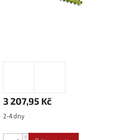
3 207,95 Kč
Měrná
2-4 dny
cena: