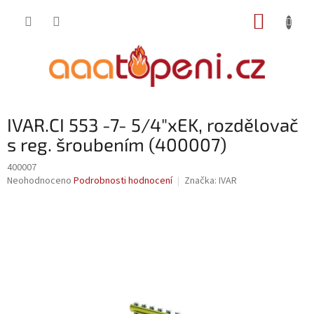
Přejít
NÁKUP
na
obsah
KOŠÍK
IVAR.CI 553 -7- 5/4"xEK, rozdělovač
s reg. šroubením (400007)
400007
Průměrné
Neohodnoceno
Podrobnosti hodnocení
Značka:
IVAR
hodnocení
produktu
je
0,0
z
5
hvězdiček.