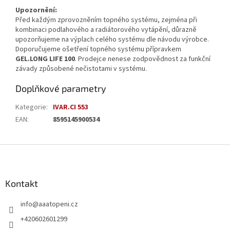
Upozornění:
Před každým zprovozněním topného systému, zejména při
kombinaci podlahového a radiátorového vytápění, důrazně
upozorňujeme na výplach celého systému dle návodu výrobce.
Doporučujeme ošetření topného systému přípravkem
GEL.LONG LIFE 100
. Prodejce nenese zodpovědnost za funkční
závady způsobené nečistotami v systému.
Doplňkové parametry
Kategorie
:
IVAR.CI 553
EAN
:
8595145900534
Z
á
p
a
Kontakt
t
info
@
aaatopeni.cz
í
+420602601299