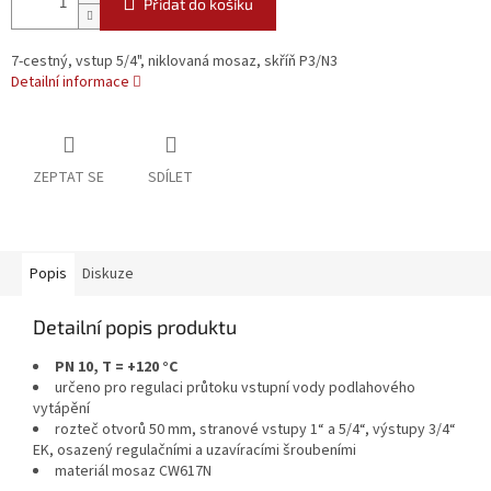
Přidat do košíku
7-cestný, vstup 5/4", niklovaná mosaz, skříň P3/N3
Detailní informace
ZEPTAT SE
SDÍLET
Popis
Diskuze
Detailní popis produktu
PN 10, T = +120 °C
určeno pro regulaci průtoku vstupní vody podlahového
vytápění
rozteč otvorů 50 mm, stranové vstupy 1“ a 5/4“, výstupy 3/4“
EK, osazený regulačními a uzavíracími šroubeními
materiál mosaz CW617N