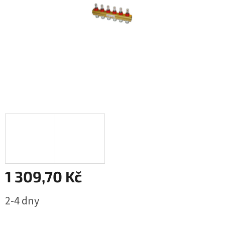
1 309,70 Kč
Měrná
2-4 dny
cena: