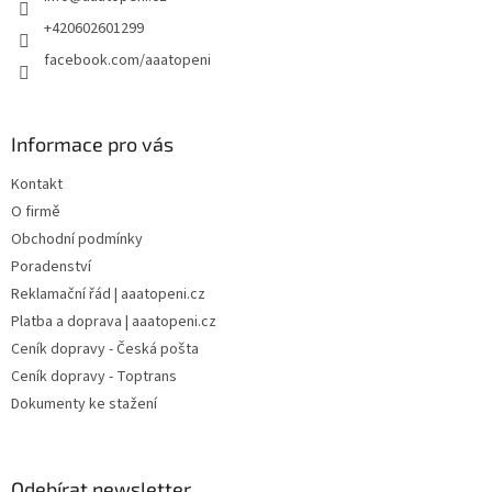
í
+420602601299
facebook.com/aaatopeni
Informace pro vás
Kontakt
O firmě
Obchodní podmínky
Poradenství
Reklamační řád | aaatopeni.cz
Platba a doprava | aaatopeni.cz
Ceník dopravy - Česká pošta
Ceník dopravy - Toptrans
Dokumenty ke stažení
Odebírat newsletter