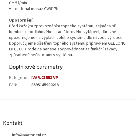
0 ÷ 5 l/min
materiál mosaz CW617N
Upozornění:
Před každým zprovozněním topného systému, zejména při
kombinaci podlahového a radiátorového vytápění, důrazně
upozorňujeme na výplach celého systému dle návodu výrobce.
Doporučujeme ošetření topného systému přípravkem GEL.LONG
LIFE 100. Prodejce nenese zodpovědnost za funkční závady
způsobené nečistotami v systému.
Doplňkové parametry
Kategorie
:
IVAR.CI 553 VP
EAN
:
8595145900213
Z
á
p
a
Kontakt
t
info
@
aaatopeni.cz