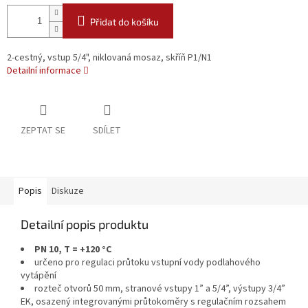
Přidat do košíku
2-cestný, vstup 5/4", niklovaná mosaz, skříň P1/N1
Detailní informace
ZEPTAT SE
SDÍLET
Popis
Diskuze
Detailní popis produktu
PN 10, T = +120 °C
určeno pro regulaci průtoku vstupní vody podlahového
vytápění
rozteč otvorů 50 mm, stranové vstupy 1” a 5/4”, výstupy 3/4”
EK, osazený integrovanými průtokoměry s regulačním rozsahem