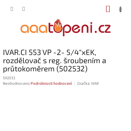
Přejít
NÁKUP
na
obsah
KOŠÍK
IVAR.CI 553 VP -2- 5/4"xEK,
rozdělovač s reg. šroubením a
průtokoměrem (502532)
502532
Průměrné
Neohodnoceno
Podrobnosti hodnocení
Značka:
IVAR
hodnocení
produktu
je
0,0
z
5
hvězdiček.