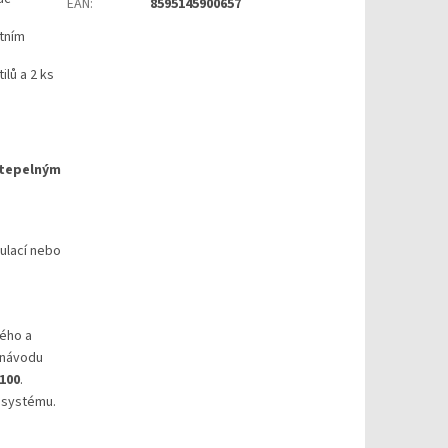
EAN
:
8595145900657
otním
ilů a 2 ks
 tepelným
gulací nebo
ého a
 návodu
100
.
 systému.