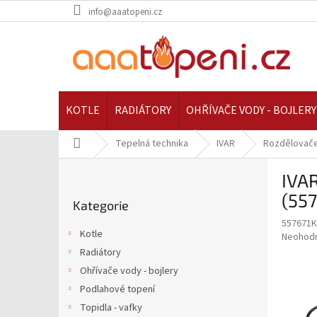
Přejít
info@aaatopeni.cz
na
obsah
KOTLE
RADIÁTORY
OHŘÍVAČE VODY - BOJLERY
Domů
Tepelná technika
IVAR
Rozdělovače
P
IVAR
o
Přeskočit
s
(55
Kategorie
kategorie
t
557671
r
Kotle
Průměr
Neohod
a
hodnoce
Radiátory
n
produkt
Ohřívače vody - bojlery
n
je
í
Podlahové topení
0,0
z
p
Topidla - vafky