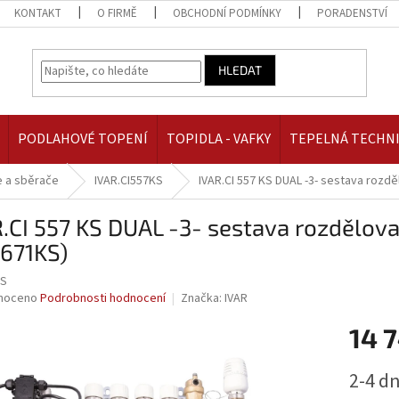
KONTAKT
O FIRMĚ
OBCHODNÍ PODMÍNKY
PORADENSTVÍ
HLEDAT
PODLAHOVÉ TOPENÍ
TOPIDLA - VAFKY
TEPELNÁ TECHN
 a sběrače
IVAR.CI557KS
IVAR.CI 557 KS DUAL -3- sestava rozd
.CI 557 KS DUAL -3- sestava rozdělov
7671KS)
KS
né
noceno
Podrobnosti hodnocení
Značka:
IVAR
ní
14 
u
Měrná
2-4 d
cena: