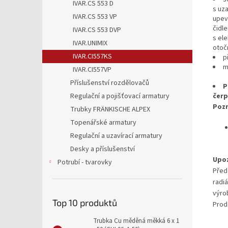
IVAR.CS 553 D
s uza
IVAR.CS 553 VP
upev
čidl
IVAR.CS 553 DVP
s ele
IVAR.UNIMIX
otoč
IVAR.CI557KS
p
m
IVAR.CI557VP
Příslušenství rozdělovačů
P
Regulační a pojišťovací armatury
čer
Poz
Trubky FRÄNKISCHE ALPEX
Topenářské armatury
Regulační a uzavírací armatury
Desky a příslušenství
Upoz
Potrubí - tvarovky
Před
radi
výro
Top 10 produktů
Prod
Trubka Cu měděná měkká 6 x 1