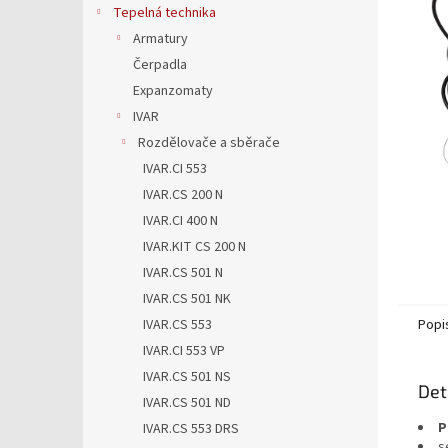
5
a
Tepelná technika
hvězdič
n
Armatury
e
Čerpadla
l
Expanzomaty
IVAR
Rozdělovače a sběrače
IVAR.CI 553
IVAR.CS 200 N
IVAR.CI 400 N
IVAR.KIT CS 200 N
IVAR.CS 501 N
IVAR.CS 501 NK
IVAR.CS 553
Popi
IVAR.CI 553 VP
IVAR.CS 501 NS
Det
IVAR.CS 501 ND
P
IVAR.CS 553 DRS
s