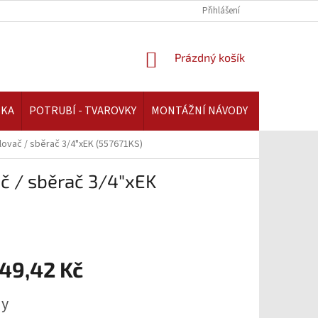
REKLAMAČNÍ ŘÁD | AAATOPENI.CZ
PLATBA A DOPRAVA | AAATOPENI.C
Přihlášení
NÁKUPNÍ
Prázdný košík
KOŠÍK
IKA
POTRUBÍ - TVAROVKY
MONTÁŽNÍ NÁVODY
ělovač / sběrač 3/4"xEK (557671KS)
ač / sběrač 3/4"xEK
749,42 Kč
ny