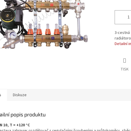
ek.
3-cestná
radiátoro
Detailní 
TISK
s
Diskuze
ailní popis produktu
N 10, T = +120 °C
estava zahrnuje: rozdělovač s regulačními šroubeními a průtokoměry, sběr