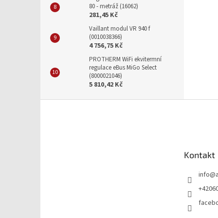
80 - metráž (16062)
281,45 Kč
Vaillant modul VR 940 f
(0010038366)
4 756,75 Kč
PROTHERM WiFi ekvitermní
regulace eBus MiGo Select
(8000021046)
5 810,42 Kč
Z
á
p
a
t
Kontakt
í
info
@
+4206
faceb