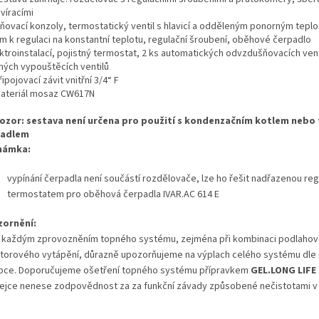
víracími
ňovací konzoly, termostatický ventil s hlavicí a odděleným ponorným tepl
em k regulaci na konstantní teplotu, regulační šroubení, oběhové čerpadlo
ktroinstalací, pojistný termostat, 2 ks automatických odvzdušňovacích vent
ných vypouštěcích ventilů
řipojovací závit vnitřní 3/4“ F
ateriál mosaz CW617N
ozor: sestava není určena pro použití s kondenzačním kotlem nebo
padlem
námka:
vypínání čerpadla není součástí rozdělovače, lze ho řešit nadřazenou re
termostatem pro oběhová čerpadla IVAR.AC 614 E
ornění:
 každým zprovozněním topného systému, zejména při kombinaci
podlahov
átorového vytápění, důrazně upozorňujeme na
výplach celého systému dle
bce. Doporučujeme ošetření
topného systému přípravkem
GEL.LONG LIFE 
ejce nenese zodpovědnost za za funkční závady způsobené nečistotami v