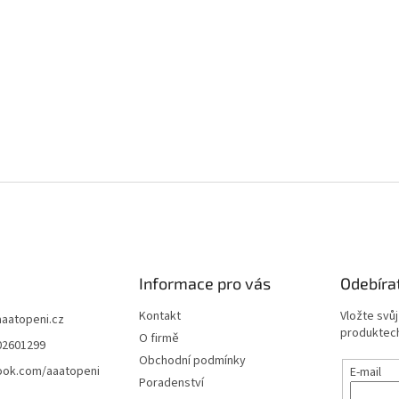
Informace pro vás
Odebíra
Kontakt
Vložte svů
aaatopeni.cz
produktech
O firmě
02601299
Obchodní podmínky
ook.com/aaatopeni
E-mail
Poradenství