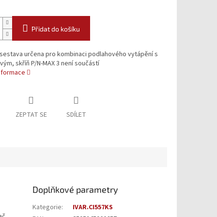
Přidat do košíku
 sestava určena pro kombinaci podlahového vytápění s
vým, skříň P/N-MAX 3 není součástí
informace
ZEPTAT SE
SDÍLET
Doplňkové parametry
Kategorie
:
IVAR.CI557KS
ač