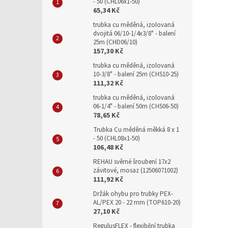
- 50 (CHL06x1-50)
65,34 Kč
trubka cu měděná, izolovaná
dvojitá 06/10-1/4x3/8" - balení
25m (CHD06/10)
157,30 Kč
trubka cu měděná, izolovaná
10-3/8" - balení 25m (CHS10-25)
111,32 Kč
trubka cu měděná, izolovaná
06-1/4" - balení 50m (CHS06-50)
78,65 Kč
Trubka Cu měděná měkká 8 x 1
- 50 (CHL08x1-50)
106,48 Kč
REHAU svěrné šroubení 17x2
závitové, mosaz (12506071002)
111,92 Kč
Držák ohybu pro trubky PEX-
AL/PEX 20 - 22 mm (TOP610-20)
27,10 Kč
RegulusFLEX - flexibilní trubka