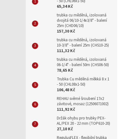
- 50 (CHL06x1-50)
65,34 Kč
trubka cu měděná, izolovaná
dvojitá 06/10-1/4x3/8" - balení
25m (CHD06/10)
157,30 Kč
trubka cu měděná, izolovaná
10-3/8" - balení 25m (CHS10-25)
111,32 Kč
trubka cu měděná, izolovaná
06-1/4" - balení 50m (CHS06-50)
78,65 Kč
Trubka Cu měděná měkká 8 x 1
- 50 (CHL08x1-50)
106,48 Kč
REHAU svěrné šroubení 17x2
závitové, mosaz (12506071002)
111,92 Kč
Držák ohybu pro trubky PEX-
AL/PEX 20 - 22 mm (TOP610-20)
27,10 Kč
RegulusFLEX - flexibilní trubka