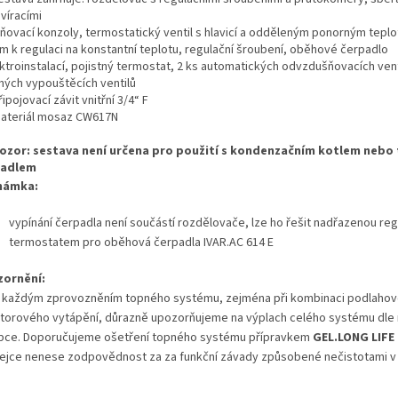
víracími
ňovací konzoly, termostatický ventil s hlavicí a odděleným ponorným tepl
em k regulaci na konstantní teplotu, regulační šroubení, oběhové čerpadlo
ktroinstalací, pojistný termostat, 2 ks automatických odvzdušňovacích vent
ných vypouštěcích ventilů
řipojovací závit vnitřní 3/4“ F
ateriál mosaz CW617N
ozor: sestava není určena pro použití s kondenzačním kotlem nebo
padlem
námka:
vypínání čerpadla není součástí rozdělovače, lze ho řešit nadřazenou re
termostatem pro oběhová čerpadla IVAR.AC 614 E
ornění:
 každým zprovozněním topného systému, zejména při kombinaci
podlahov
átorového vytápění, důrazně upozorňujeme na
výplach celého systému dle
bce. Doporučujeme ošetření
topného systému přípravkem
GEL.LONG LIFE 
ejce nenese zodpovědnost za za funkční závady způsobené nečistotami v