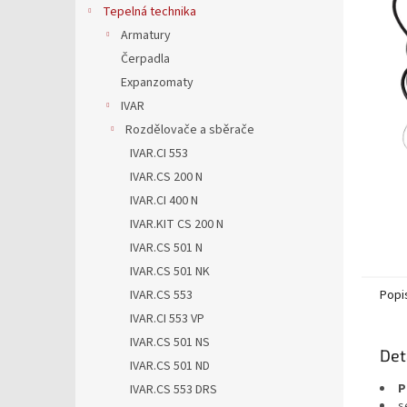
5
a
Tepelná technika
hvězdič
n
Armatury
e
Čerpadla
l
Expanzomaty
IVAR
Rozdělovače a sběrače
IVAR.CI 553
IVAR.CS 200 N
IVAR.CI 400 N
IVAR.KIT CS 200 N
IVAR.CS 501 N
IVAR.CS 501 NK
IVAR.CS 553
Popi
IVAR.CI 553 VP
IVAR.CS 501 NS
Det
IVAR.CS 501 ND
P
IVAR.CS 553 DRS
s