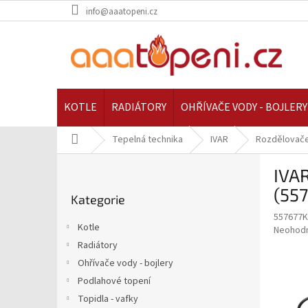
Přejít
info@aaatopeni.cz
na
obsah
KOTLE
RADIÁTORY
OHŘÍVAČE VODY - BOJLERY
Domů
Tepelná technika
IVAR
Rozdělovače
P
IVAR
o
Přeskočit
s
(55
Kategorie
kategorie
t
557677
r
Kotle
Průměr
Neohod
a
hodnoce
Radiátory
n
produkt
Ohřívače vody - bojlery
n
je
í
Podlahové topení
0,0
z
p
Topidla - vafky