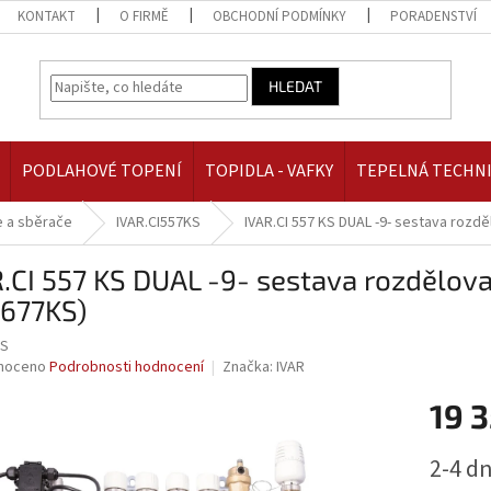
KONTAKT
O FIRMĚ
OBCHODNÍ PODMÍNKY
PORADENSTVÍ
HLEDAT
PODLAHOVÉ TOPENÍ
TOPIDLA - VAFKY
TEPELNÁ TECHN
 a sběrače
IVAR.CI557KS
IVAR.CI 557 KS DUAL -9- sestava rozd
.CI 557 KS DUAL -9- sestava rozdělov
7677KS)
KS
né
noceno
Podrobnosti hodnocení
Značka:
IVAR
ní
19 3
u
Měrná
2-4 d
cena: