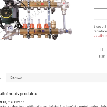
ek.
9-cestná
radiátoro
Detailní 
TISK
s
Diskuze
ailní popis produktu
N 10, T = +120 °C
estava zahrnuje: rozdělovač s regulačními šroubeními a průtokoměry, sběr