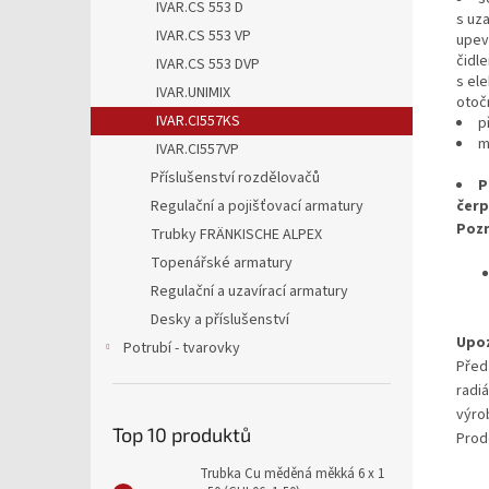
IVAR.CS 553 D
s uza
IVAR.CS 553 VP
upev
čidl
IVAR.CS 553 DVP
s ele
IVAR.UNIMIX
otoč
IVAR.CI557KS
p
m
IVAR.CI557VP
Příslušenství rozdělovačů
P
Regulační a pojišťovací armatury
čer
Poz
Trubky FRÄNKISCHE ALPEX
Topenářské armatury
Regulační a uzavírací armatury
Desky a příslušenství
Upoz
Potrubí - tvarovky
Před
radi
výro
Top 10 produktů
Prod
Trubka Cu měděná měkká 6 x 1