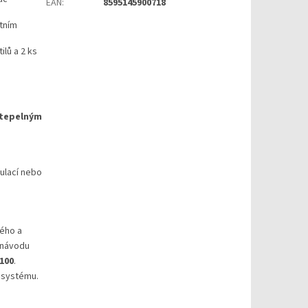
EAN
:
8595145900718
otním
ilů a 2 ks
 tepelným
gulací nebo
ého a
 návodu
100
.
 systému.