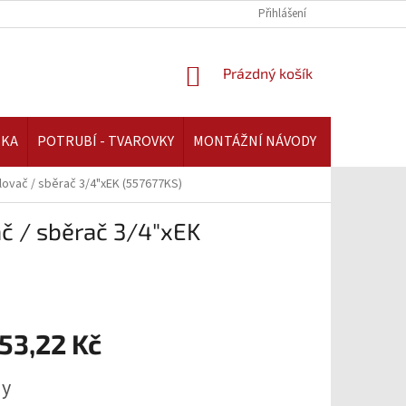
REKLAMAČNÍ ŘÁD | AAATOPENI.CZ
PLATBA A DOPRAVA | AAATOPENI.C
Přihlášení
NÁKUPNÍ
Prázdný košík
KOŠÍK
IKA
POTRUBÍ - TVAROVKY
MONTÁŽNÍ NÁVODY
ělovač / sběrač 3/4"xEK (557677KS)
ač / sběrač 3/4"xEK
53,22 Kč
ny