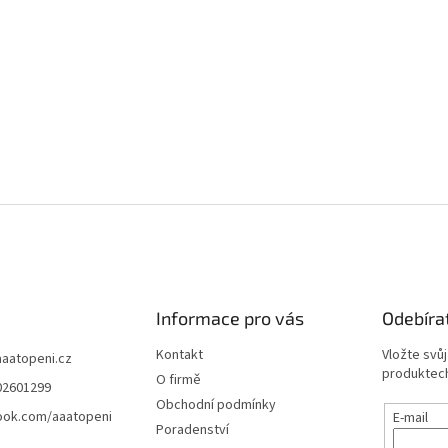
Informace pro vás
Odebíra
Kontakt
Vložte svů
aaatopeni.cz
produktech
O firmě
02601299
Obchodní podmínky
ook.com/aaatopeni
E-mail
Poradenství