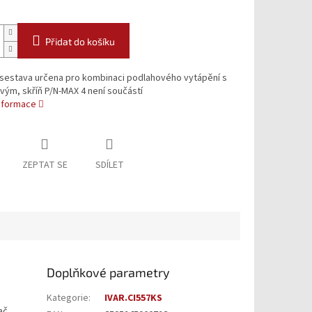
Přidat do košíku
 sestava určena pro kombinaci podlahového vytápění s
vým, skříň P/N-MAX 4 není součástí
informace
ZEPTAT SE
SDÍLET
Doplňkové parametry
Kategorie
:
IVAR.CI557KS
ač