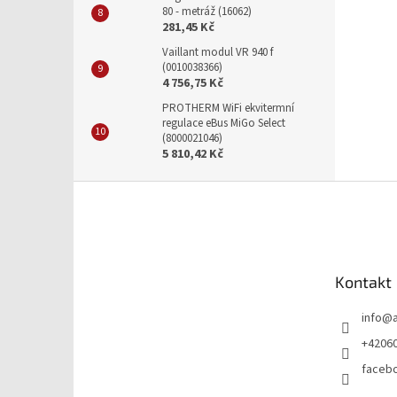
80 - metráž (16062)
281,45 Kč
Vaillant modul VR 940 f
(0010038366)
4 756,75 Kč
PROTHERM WiFi ekvitermní
regulace eBus MiGo Select
(8000021046)
5 810,42 Kč
Z
á
p
a
t
Kontakt
í
info
@
+4206
faceb