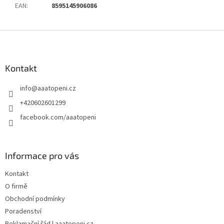
EAN
:
8595145906086
Z
á
p
a
Kontakt
t
info
@
aaatopeni.cz
í
+420602601299
facebook.com/aaatopeni
Informace pro vás
Kontakt
O firmě
Obchodní podmínky
Poradenství