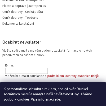
Reklamační řád | aaatopeni.cz
Platba a doprava | aaatopeni.cz
Ceník dopravy - Česká pošta
Ceník dopravy - Toptrans
Dokumenty ke stažení
Odebírat newsletter
Vložte svůj e-mail a my vám budeme zasílat informace o nových
produktech na našem e-shopu.
E-mail
Vložením e-mailu souhlasíte s
podmínkami ochrany osobních údajů
PŘIHLÁSIT SE
K personalizaci obsahu a reklam, poskytování funkcí
sociálních médií a analýze naší návštěvnosti využíváme
soubory cookies. Více informací
zde
.