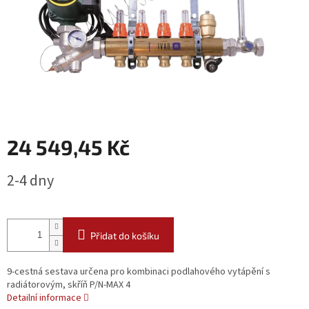
24 549,45 Kč
Měrná
2-4 dny
cena:
Přidat do košíku
9-cestná sestava určena pro kombinaci podlahového vytápění s
radiátorovým, skříň P/N-MAX 4
Detailní informace