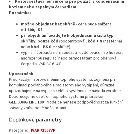
Pozor: sestava není určena pro použití s kondenzačním
kotlem nebo tepelným čerpadlem
Poznámka:
možno objednat bez skříně
- cena bude snížena
o
1.100,- Kč
při objednání uvádějte k objednacímu číslu typ
skříňky: pouze kód
(podomítková)
,
kód + N
(nástěnná)
nebo
kód + BS
(bez skříně)
vypínání čerpadla není součástí rozdělovače, lze ho řešit
nadřazenou regulací nebo termostatem pro oběhová
čerpadla IVAR.AC 614 E
Upozornění:
Před každým zprovozněním topného systému, zejména při
kombinaci podlahového a radiátorového vytápění, důrazně
upozorňujeme na výplach celého systému dle návodu výrobce.
Doporučujeme ošetření topného systému přípravkem
GEL.LONG LIFE 100
. Prodejce nenese zodpovědnost za funkční
závady způsobené nečistotami
Doplňkové parametry
Kategorie
:
IVAR.CI557VP