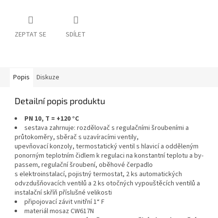
ZEPTAT SE
SDÍLET
Popis
Diskuze
Detailní popis produktu
PN 10, T = +120 °C
sestava zahrnuje: rozdělovač s regulačními šroubeními a
průtokoměry, sběrač s uzavíracími ventily,
upevňovací konzoly, termostatický ventil s hlavicí a odděleným
ponorným teplotním čidlem k regulaci na konstantní teplotu a by-
passem, regulační šroubení, oběhové čerpadlo
s elektroinstalací, pojistný termostat, 2 ks automatických
odvzdušňovacích ventilů a 2 ks otočných vypouštěcích ventilů a
instalační skříň příslušné velikosti
připojovací závit vnitřní 1“ F
materiál mosaz CW617N