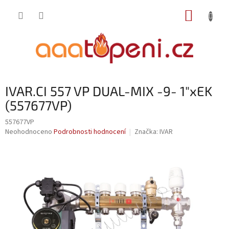
Přejít
NÁKUP
na
obsah
KOŠÍK
IVAR.CI 557 VP DUAL-MIX -9- 1"xEK
(557677VP)
557677VP
Průměrné
Neohodnoceno
Podrobnosti hodnocení
Značka:
IVAR
hodnocení
produktu
je
0,0
z
5
hvězdiček.