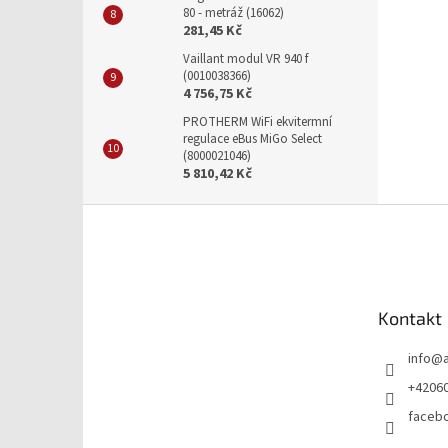
80 - metráž (16062)
281,45 Kč
Vaillant modul VR 940 f
(0010038366)
4 756,75 Kč
PROTHERM WiFi ekvitermní
regulace eBus MiGo Select
(8000021046)
5 810,42 Kč
Z
á
p
a
t
Kontakt
í
info
@
+4206
faceb