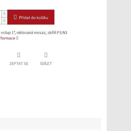
Přidat do košíku
 vstup 1", niklovaná mosaz, skříň P3/N3
informace
ZEPTAT SE
SDÍLET