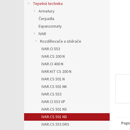
5
a
Tepelná technika
hvězdič
n
Armatury
e
Čerpadla
l
Expanzomaty
IVAR
Rozdělovače a sběrače
IVAR.CI 553
IVAR.CS 200 N
IVAR.CI 400 N
IVAR.KIT CS 200 N
IVAR.CS 501 N
IVAR.CS 501 NK
IVAR.CS 553
IVAR.CI 553 VP
IVAR.CS 501 NS
IVAR.CS 501 ND
Popi
IVAR.CS 553 DRS