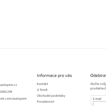
Informace pro vás
Odebíra
Kontakt
Vložte svů
aaatopeni.cz
produktech
O firmě
02601299
Obchodní podmínky
ook.com/aaatopeni
E-mail
Poradenství