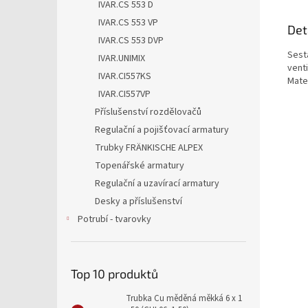
IVAR.CS 553 D
IVAR.CS 553 VP
Det
IVAR.CS 553 DVP
Sest
IVAR.UNIMIX
vent
IVAR.CI557KS
Mate
IVAR.CI557VP
Příslušenství rozdělovačů
Regulační a pojišťovací armatury
Trubky FRÄNKISCHE ALPEX
Topenářské armatury
Regulační a uzavírací armatury
Desky a příslušenství
Potrubí - tvarovky
Top 10 produktů
Trubka Cu měděná měkká 6 x 1