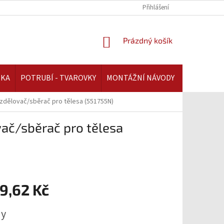
REKLAMAČNÍ ŘÁD | AAATOPENI.CZ
PLATBA A DOPRAVA | AAATOPENI.C
Přihlášení
NÁKUPNÍ
Prázdný košík
KOŠÍK
IKA
POTRUBÍ - TVAROVKY
MONTÁŽNÍ NÁVODY
rozdělovač/sběrač pro tělesa (551755N)
vač/sběrač pro tělesa
9,62 Kč
ny