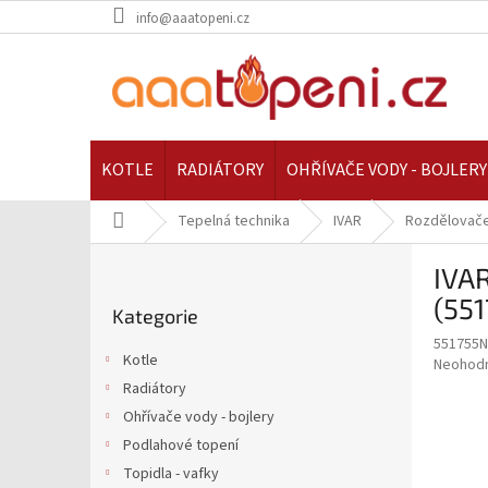
Přejít
info@aaatopeni.cz
na
obsah
KOTLE
RADIÁTORY
OHŘÍVAČE VODY - BOJLERY
Domů
Tepelná technika
IVAR
Rozdělovače
P
IVAR
o
Přeskočit
s
(55
Kategorie
kategorie
t
551755N
r
Kotle
Průměr
Neohod
a
hodnoce
Radiátory
n
produkt
Ohřívače vody - bojlery
n
je
í
Podlahové topení
0,0
z
p
Topidla - vafky