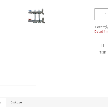
ek.
7-cestný,
Detailní 
TISK
s
Diskuze