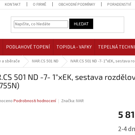
KONTAKT
O FIRMĚ
OBCHODNÍ PODMÍNKY
PORADENSTVÍ
HLEDAT
PODLAHOVÉ TOPENÍ
TOPIDLA - VAFKY
TEPELNÁ TECHN
 a sběrače
IVAR.CS 501 ND
IVAR.CS 501 ND -7- 1"xEK, sestava 
.CS 501 ND -7- 1"xEK, sestava rozdělo
1755N)
né
noceno
Podrobnosti hodnocení
Značka:
IVAR
ní
5 81
u
Měrná
2-4 d
cena: