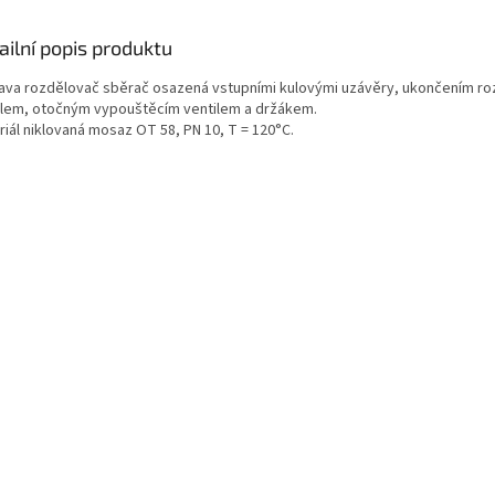
ailní popis produktu
ava rozdělovač sběrač osazená vstupními kulovými uzávěry, ukončením r
ilem, otočným vypouštěcím ventilem a držákem.
riál niklovaná mosaz OT 58, PN 10, T = 120°C.