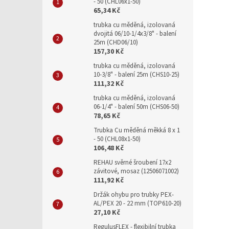
- 50 (CHL06x1-50)
65,34 Kč
trubka cu měděná, izolovaná
dvojitá 06/10-1/4x3/8" - balení
25m (CHD06/10)
157,30 Kč
trubka cu měděná, izolovaná
10-3/8" - balení 25m (CHS10-25)
111,32 Kč
trubka cu měděná, izolovaná
06-1/4" - balení 50m (CHS06-50)
78,65 Kč
Trubka Cu měděná měkká 8 x 1
- 50 (CHL08x1-50)
106,48 Kč
REHAU svěrné šroubení 17x2
závitové, mosaz (12506071002)
111,92 Kč
Držák ohybu pro trubky PEX-
AL/PEX 20 - 22 mm (TOP610-20)
27,10 Kč
RegulusFLEX - flexibilní trubka