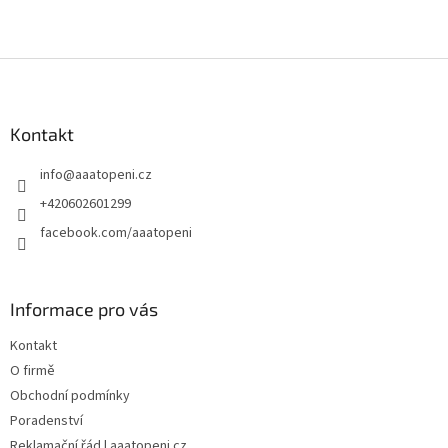
Z
á
p
a
Kontakt
t
info
@
aaatopeni.cz
í
+420602601299
facebook.com/aaatopeni
Informace pro vás
Kontakt
O firmě
Obchodní podmínky
Poradenství
Reklamační řád | aaatopeni.cz